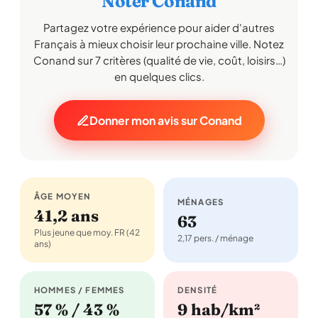
Noter Conand
Partagez votre expérience pour aider d'autres
Français à mieux choisir leur prochaine ville. Notez
Conand sur 7 critères (qualité de vie, coût, loisirs…)
en quelques clics.
Donner mon avis sur Conand
ÂGE MOYEN
MÉNAGES
41,2 ans
63
Plus jeune que moy. FR (42
2,17 pers. / ménage
ans)
HOMMES / FEMMES
DENSITÉ
57 % / 43 %
9 hab/km²