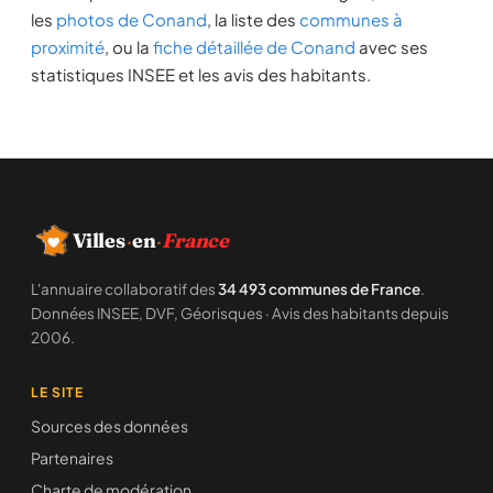
les
photos de Conand
, la liste des
communes à
proximité
, ou la
fiche détaillée de Conand
avec ses
statistiques INSEE et les avis des habitants.
Villes
·
en
·
France
L'annuaire collaboratif des
34 493 communes de France
.
Données INSEE, DVF, Géorisques · Avis des habitants depuis
2006.
LE SITE
Sources des données
Partenaires
Charte de modération