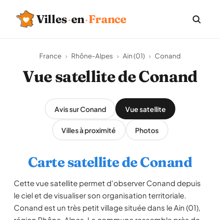
Villes
·
en
·
France
France
›
Rhône-Alpes
›
Ain (01)
›
Conand
Vue satellite de Conand
Avis sur Conand
Vue satellite
Villes à proximité
Photos
Carte satellite de Conand
Cette vue satellite permet d'observer Conand depuis
le ciel et de visualiser son organisation territoriale.
Conand est un très petit village située dans le Ain (01),
région Rhône-Alpes. La commune rassemble près de