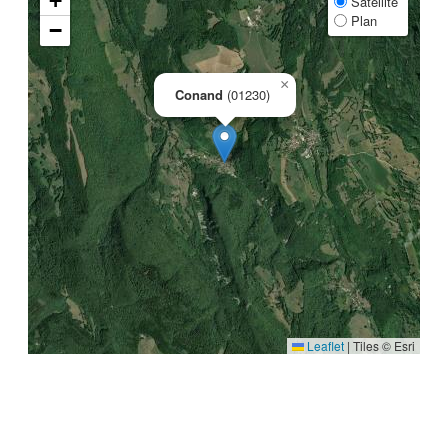
+
Satellite
Plan
−
×
Conand
(01230)
Leaflet
|
Tiles © Esri