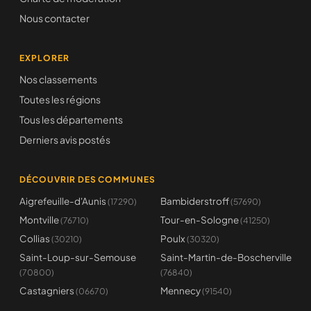
Nous contacter
EXPLORER
Nos classements
Toutes les régions
Tous les départements
Derniers avis postés
DÉCOUVRIR DES COMMUNES
Aigrefeuille-d'Aunis
Bambiderstroff
(17290)
(57690)
Montville
Tour-en-Sologne
(76710)
(41250)
Collias
Poulx
(30210)
(30320)
Saint-Loup-sur-Semouse
Saint-Martin-de-Boscherville
(70800)
(76840)
Castagniers
Mennecy
(06670)
(91540)