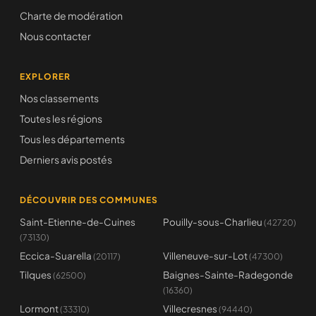
Charte de modération
Nous contacter
EXPLORER
Nos classements
Toutes les régions
Tous les départements
Derniers avis postés
DÉCOUVRIR DES COMMUNES
Saint-Etienne-de-Cuines
Pouilly-sous-Charlieu
(42720)
(73130)
Eccica-Suarella
Villeneuve-sur-Lot
(20117)
(47300)
Tilques
Baignes-Sainte-Radegonde
(62500)
(16360)
Lormont
Villecresnes
(33310)
(94440)