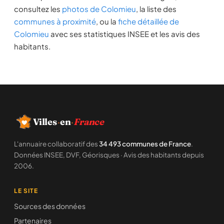
consultez les
photos de Colomieu
, la liste des
communes à proximité
, ou la
fiche détaillée de
Colomieu
avec ses statistiques INSEE et les avis des
habitants.
Villes
·
en
·
France
L'annuaire collaboratif des
34 493 communes de France
.
Données INSEE, DVF, Géorisques · Avis des habitants depuis
2006.
LE SITE
Sources des données
Partenaires