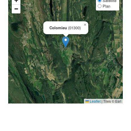
+
Satellite
Plan
−
×
Colomieu
(01300)
Leaflet
|
Tiles © Esri