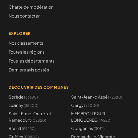
Charte de modération
Nous contacter
EXPLORER
Nos classements
Toutes les régions
Tous les départements
Derniers avis postés
DÉCOUVRIR DES COMMUNES
Sorède
Saint-Jean-d'Assé
(66690)
(72380)
Luzinay
Cergy
(38200)
(95000)
Saint-Erme-Outre-et-
MEMBROLLE SUR
Ramecourt
LONGUENEE
(02820)
(49220)
Rosult
Congénies
(59230)
(30111)
Cuffies
Pommerit-le-Vicomte
(02880)