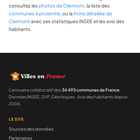
consultez les
photos de Clermont
, la liste des
communes à proximité
, ou la
fiche détaillée de
Clermont
avec ses statistiques INSEE et les avis des
habitants.
Villes
·
en
·
France
L'annuaire collaboratif des
34 493 communes de France
.
Données INSEE, DVF, Géorisques · Avis des habitants depuis
2006.
LE SITE
Sources des données
Partenaires