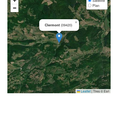
+
Satellite
Plan
−
×
Clermont
(09420)
Leaflet
|
Tiles © Esri