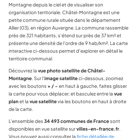
Montagne depuis le ciel et de visualiser son
organisation territoriale. Châtel-Montagne est une
petite commune rurale située dans le département
Allier (03), en région Auvergne. La commune rassemble
près de 321 habitants, s'étend sur près de 37 km² et
présente une densité de l'ordre de 9 hab/km². La carte
interactive ci-dessous permet d'explorer en détail le
territoire communal.
Découvrez la
vue photo satellite de Châtel-
Montagne
. Sur l'
image satellite
ci-dessous, zoomez
avec les boutons
+ / −
en haut à gauche, faites glisser
la carte pour vous déplacer, et basculez entre la
vue
plan
et la
vue satellite
via les boutons en haut à droite
de la carte.
L'ensemble des
34 493 communes de France
sont
disponibles en vue satellite sur
villes-en-france.fr
.
Vous pouvez aussi consulter la
fiche détaillée de