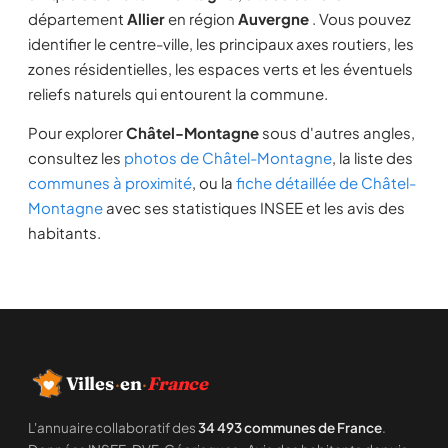
département
Allier
en région
Auvergne
. Vous pouvez
identifier le centre-ville, les principaux axes routiers, les
zones résidentielles, les espaces verts et les éventuels
reliefs naturels qui entourent la commune.
Pour explorer
Châtel-Montagne
sous d'autres angles,
consultez les
photos de Châtel-Montagne
, la liste des
communes à proximité
, ou la
fiche détaillée de Châtel-
Montagne
avec ses statistiques INSEE et les avis des
habitants.
Villes
·
en
·
France
L'annuaire collaboratif des
34 493 communes de France
.