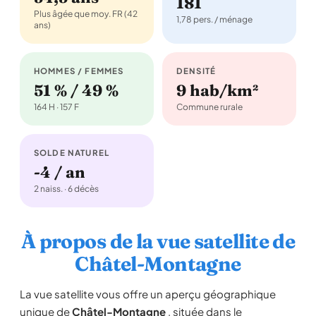
181
Plus âgée que moy. FR (42
1,78 pers. / ménage
ans)
HOMMES / FEMMES
DENSITÉ
51 % / 49 %
9 hab/km²
164 H · 157 F
Commune rurale
SOLDE NATUREL
-4 / an
2 naiss. · 6 décès
À propos de la vue satellite de
Châtel-Montagne
La vue satellite vous offre un aperçu géographique
unique de
Châtel-Montagne
, située dans le