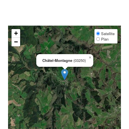
+
Satellite
Plan
−
×
Châtel-Montagne
(03250)