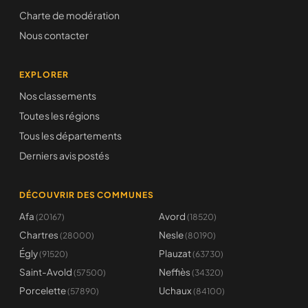
Charte de modération
Nous contacter
EXPLORER
Nos classements
Toutes les régions
Tous les départements
Derniers avis postés
DÉCOUVRIR DES COMMUNES
Afa
Avord
(20167)
(18520)
Chartres
Nesle
(28000)
(80190)
Égly
Plauzat
(91520)
(63730)
Saint-Avold
Neffiès
(57500)
(34320)
Porcelette
Uchaux
(57890)
(84100)