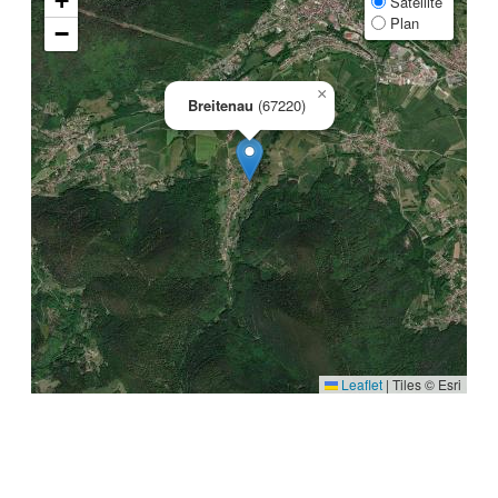
+
Satellite
Plan
−
×
Breitenau
(67220)
Leaflet
|
Tiles © Esri