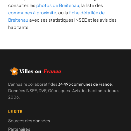
consultez les
photos de Breitenau
, la liste des
communes à proximité
, ou la
fiche détaillée de
Breitenau
avec ses statistiques INSEE et les avis des
habitants.
Villes
·
en
·
France
L'annuaire collaboratif des
34 493 communes de France
.
Données INSEE, DVF, Géorisques · Avis des habitants depuis
2006.
LE SITE
Sources des données
Partenaires