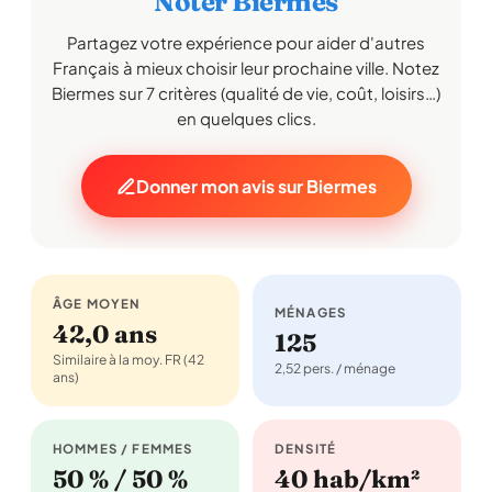
Noter Biermes
Partagez votre expérience pour aider d'autres
Français à mieux choisir leur prochaine ville. Notez
Biermes sur 7 critères (qualité de vie, coût, loisirs…)
en quelques clics.
Donner mon avis sur Biermes
ÂGE MOYEN
MÉNAGES
42,0 ans
125
Similaire à la moy. FR (42
2,52 pers. / ménage
ans)
HOMMES / FEMMES
DENSITÉ
50 % / 50 %
40 hab/km²