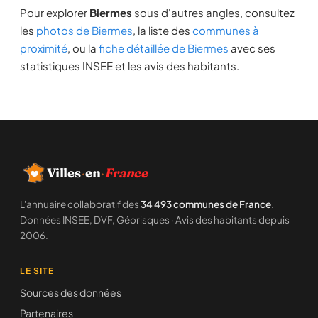
Pour explorer
Biermes
sous d'autres angles, consultez
les
photos de Biermes
, la liste des
communes à
proximité
, ou la
fiche détaillée de Biermes
avec ses
statistiques INSEE et les avis des habitants.
Villes
·
en
·
France
L'annuaire collaboratif des
34 493 communes de France
.
Données INSEE, DVF, Géorisques · Avis des habitants depuis
2006.
LE SITE
Sources des données
Partenaires