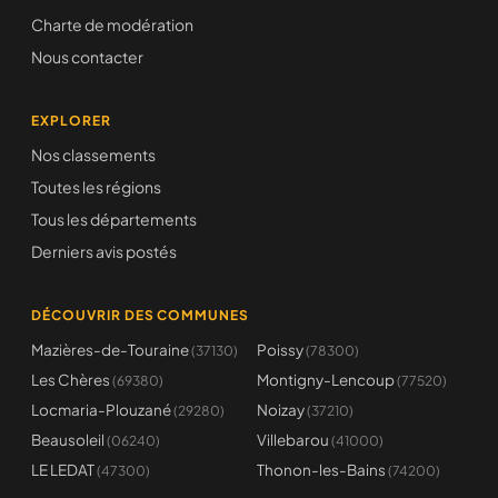
Charte de modération
Nous contacter
EXPLORER
Nos classements
Toutes les régions
Tous les départements
Derniers avis postés
DÉCOUVRIR DES COMMUNES
Mazières-de-Touraine
Poissy
(37130)
(78300)
Les Chères
Montigny-Lencoup
(69380)
(77520)
Locmaria-Plouzané
Noizay
(29280)
(37210)
Beausoleil
Villebarou
(06240)
(41000)
LE LEDAT
Thonon-les-Bains
(47300)
(74200)