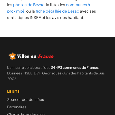
les
photos de Bézac
, la liste des
communes à
proximité
, ou la
fiche détaillée de Bézac
avec ses
statistiques INSEE et les avis des habitants.
Villes
·
en
·
France
L'annuaire collaboratif des
34 493 communes de France
.
Données INSEE, DVF, Géorisques · Avis des habitants depuis
2006.
LE SITE
Sources des données
Partenaires
Charte de modération