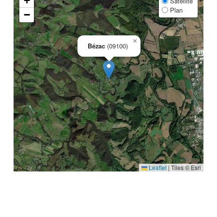
+
Satellite
Plan
−
×
Bézac
(09100)
Leaflet
|
Tiles © Esri