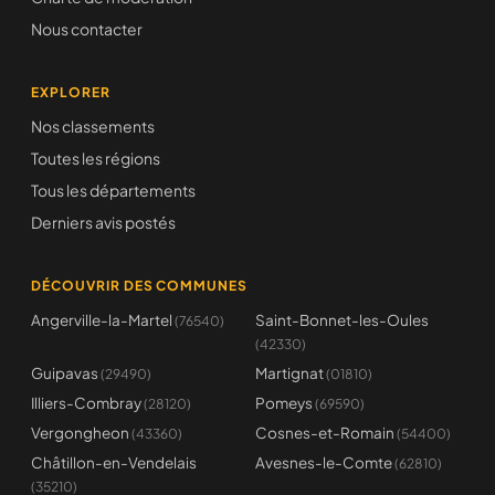
Nous contacter
EXPLORER
Nos classements
Toutes les régions
Tous les départements
Derniers avis postés
DÉCOUVRIR DES COMMUNES
Angerville-la-Martel
Saint-Bonnet-les-Oules
(76540)
(42330)
Guipavas
Martignat
(29490)
(01810)
Illiers-Combray
Pomeys
(28120)
(69590)
Vergongheon
Cosnes-et-Romain
(43360)
(54400)
Châtillon-en-Vendelais
Avesnes-le-Comte
(62810)
(35210)