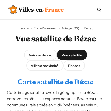
Villes
·
en
·
France
France
›
Midi-Pyrénées
›
Ariège (09)
›
Bézac
Vue satellite de Bézac
Avis sur Bézac
Vue satellite
Villes à proximité
Photos
Carte satellite de Bézac
Cette image satellite révèle la géographie de Bézac,
entre zones bâties et espaces naturels. Bézac est une
commune rurale située en Midi-Pyrénées, au sein du
département Ariège (09). La commune compte