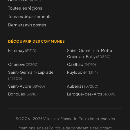
Toutes les régions
Tous les départements
Derniers avis postés
DÉCOUVRIR DES COMMUNES
Esternay
Saint-Quentin-la-Motte-
(51310)
Croix-au-Bailly
(80880)
Chenôve
Cazilhac
(21300)
(34190)
Saint-Germain-Laprade
Puyloubier
(13114)
(43700)
Saint-Aupre
Aubenas
(38960)
(07200)
Bondues
Laroque-des-Arcs
(59910)
(46090)
© 2006 - 2026 Villes-en-France.fr - Tous droits réservés
Mentions légales
Politique de confidentialité
Contact