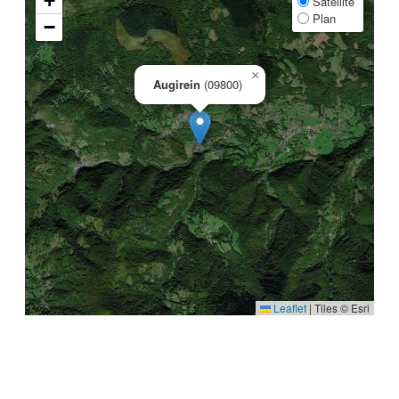
+
Satellite
Plan
−
×
Augirein
(09800)
Leaflet
|
Tiles © Esri