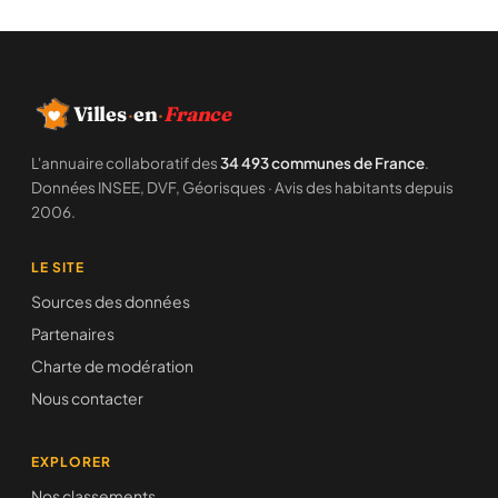
Villes
·
en
·
France
L'annuaire collaboratif des
34 493 communes de France
.
Données INSEE, DVF, Géorisques · Avis des habitants depuis
2006.
LE SITE
Sources des données
Partenaires
Charte de modération
Nous contacter
EXPLORER
Nos classements