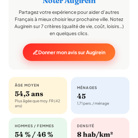
Noter Augirein
Partagez votre expérience pour aider d'autres
Français à mieux choisir leur prochaine ville. Notez
Augirein sur 7 critères (qualité de vie, coût, loisirs…)
en quelques clics.
Donner mon avis sur Augirein
ÂGE MOYEN
MÉNAGES
54,3 ans
45
Plus âgée que moy. FR (42
1,71 pers. / ménage
ans)
HOMMES / FEMMES
DENSITÉ
54 % / 46 %
8 hab/km²