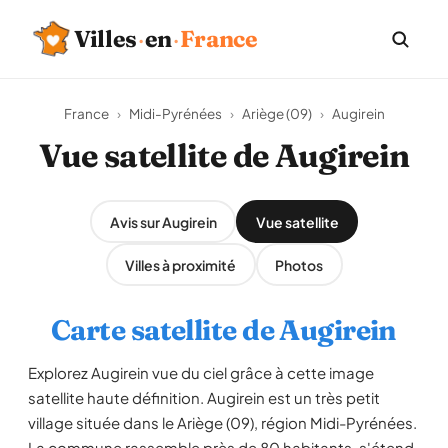
Villes
·
en
·
France
France
›
Midi-Pyrénées
›
Ariège (09)
›
Augirein
Vue satellite de Augirein
Avis sur Augirein
Vue satellite
Villes à proximité
Photos
Carte satellite de Augirein
Explorez Augirein vue du ciel grâce à cette image
satellite haute définition. Augirein est un très petit
village située dans le Ariège (09), région Midi-Pyrénées.
La commune rassemble près de 80 habitants, s'étend