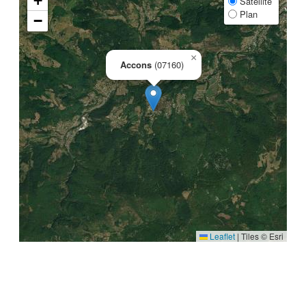
+
Satellite
Plan
−
×
Accons
(07160)
Leaflet
|
Tiles © Esri