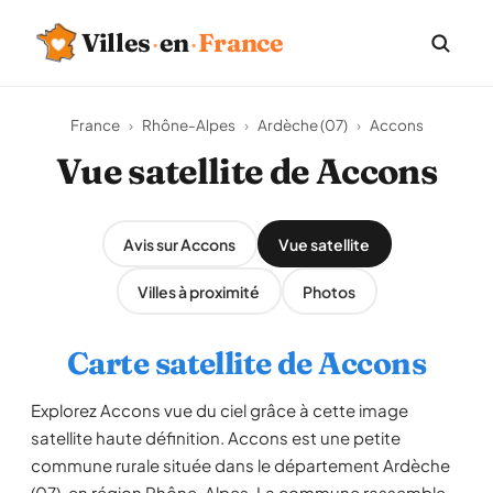
Villes
·
en
·
France
France
›
Rhône-Alpes
›
Ardèche (07)
›
Accons
Vue satellite de Accons
Avis sur Accons
Vue satellite
Villes à proximité
Photos
Carte satellite de Accons
Explorez Accons vue du ciel grâce à cette image
satellite haute définition. Accons est une petite
commune rurale située dans le département Ardèche
(07), en région Rhône-Alpes. La commune rassemble