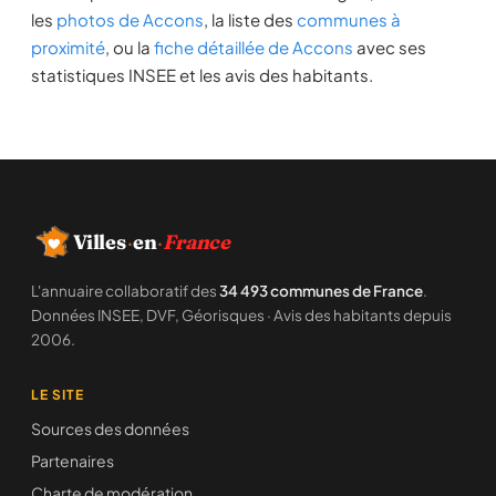
les
photos de Accons
, la liste des
communes à
proximité
, ou la
fiche détaillée de Accons
avec ses
statistiques INSEE et les avis des habitants.
Villes
·
en
·
France
L'annuaire collaboratif des
34 493 communes de France
.
Données INSEE, DVF, Géorisques · Avis des habitants depuis
2006.
LE SITE
Sources des données
Partenaires
Charte de modération