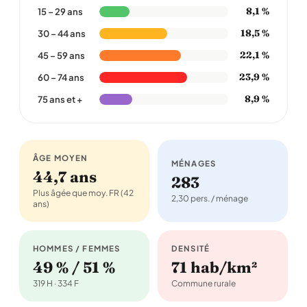
8,1 %
15 – 29 ans
18,5 %
30 – 44 ans
22,1 %
45 – 59 ans
23,9 %
60 – 74 ans
8,9 %
75 ans et +
ÂGE MOYEN
MÉNAGES
44,7 ans
283
Plus âgée que moy. FR (42
2,30 pers. / ménage
ans)
HOMMES / FEMMES
DENSITÉ
49 % / 51 %
71 hab/km²
319 H · 334 F
Commune rurale