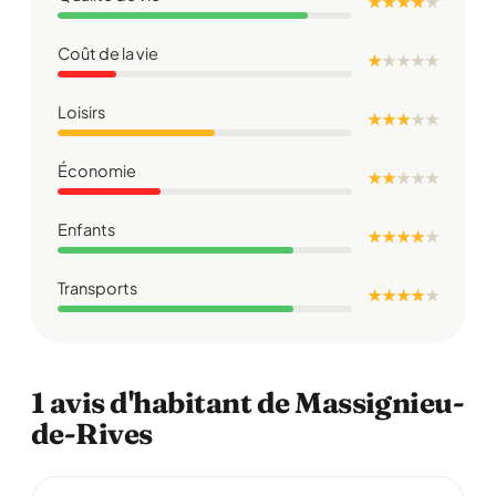
★ ★ ★ ★
★
Coût de la vie
★
★
★
★
★
Loisirs
★ ★ ★
★
★
Économie
★ ★
★
★
★
Enfants
★ ★ ★ ★
★
Transports
★ ★ ★ ★
★
1 avis d'habitant de Massignieu-
de-Rives