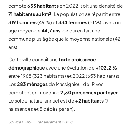
compte
653 habitants
en 2022, soit une densité de
71 habitants au km²
. La population se répartit entre
319 hommes
(49 %) et
334 femmes
(51 %), avec un
âge moyen de
44,7 ans
, ce qui en fait une
commune plus âgée que la moyenne nationale (42
ans).
Cette ville connaît une
forte croissance
démographique
avec une évolution de
+102,2 %
entre 1968 (323 habitants) et 2022 (653 habitants).
Les
283 ménages
de Massignieu-de-Rives
comptent en moyenne
2,30 personnes par foyer
.
Le solde naturel annuel est de
+2 habitants
(7
naissances et 5 décès par an).
Sources : INSEE (recensement 2022)