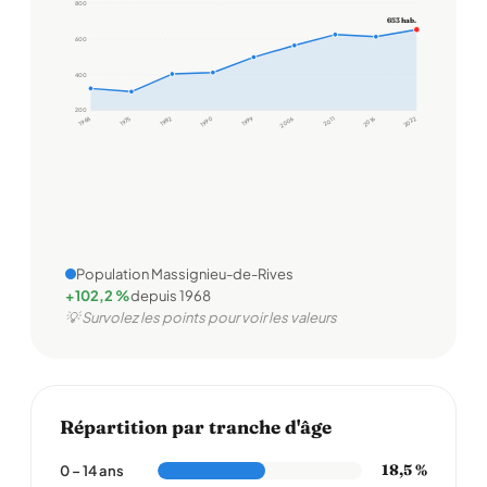
800
653 hab.
600
400
200
1968
1975
1982
1990
1999
2006
2011
2016
2022
Population Massignieu-de-Rives
+102,2 %
depuis 1968
💡 Survolez les points pour voir les valeurs
Répartition par tranche d'âge
18,5 %
0 – 14 ans