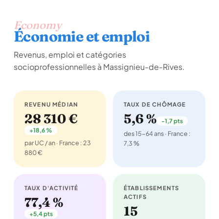
Economy
Économie et emploi
Revenus, emploi et catégories
socioprofessionnelles à Massignieu-de-Rives.
REVENU MÉDIAN
TAUX DE CHÔMAGE
28 310 €
5,6 %
-1,7 pts
+18,6 %
des 15-64 ans · France :
par UC / an · France : 23
7,3 %
880 €
TAUX D'ACTIVITÉ
ÉTABLISSEMENTS
ACTIFS
77,4 %
15
+5,4 pts