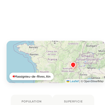
Massignieu-de-Rives, Ain
Leaflet
|
© OpenStreetMap
POPULATION
SUPERFICIE