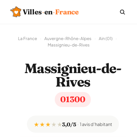
Villes
·
en
·
France
La France
›
Auvergne-Rhône-Alpes
›
Ain (01)
›
Massignieu-de-Rives
Massignieu-de-
Rives
01300
★ ★ ★
★
★
3,0/5
1 avis d'habitant