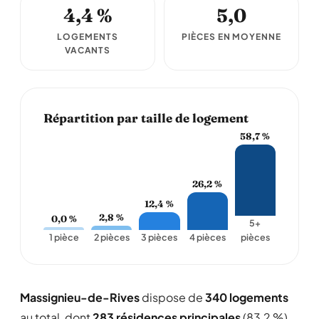
4,4 %
5,0
LOGEMENTS
PIÈCES EN MOYENNE
VACANTS
Répartition par taille de logement
58,7 %
26,2 %
12,4 %
2,8 %
0,0 %
5+
1 pièce
2 pièces
3 pièces
4 pièces
pièces
Massignieu-de-Rives
dispose de
340 logements
au total, dont
283 résidences principales
(83,2 %).