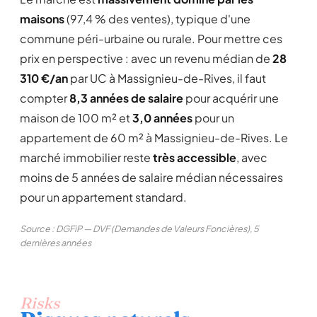
maisons
(97,4 % des ventes), typique d'une
commune péri-urbaine ou rurale. Pour mettre ces
prix en perspective : avec un revenu médian de
28
310 €/an
par UC à Massignieu-de-Rives, il faut
compter
8,3 années de salaire
pour acquérir une
maison de 100 m² et
3,0 années
pour un
appartement de 60 m² à Massignieu-de-Rives. Le
marché immobilier reste
très accessible
, avec
moins de 5 années de salaire médian nécessaires
pour un appartement standard.
Source : DGFiP — DVF (Demandes de Valeurs Foncières), 5
dernières années
Risks