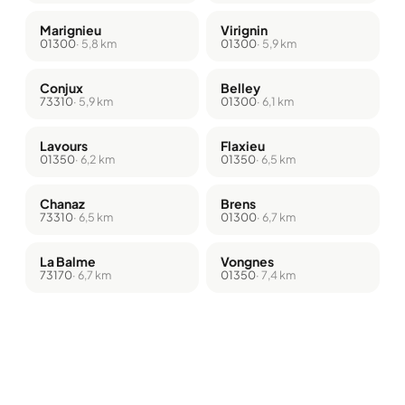
Marignieu
Virignin
01300
· 5,8 km
01300
· 5,9 km
Conjux
Belley
73310
· 5,9 km
01300
· 6,1 km
Lavours
Flaxieu
01350
· 6,2 km
01350
· 6,5 km
Chanaz
Brens
73310
· 6,5 km
01300
· 6,7 km
La Balme
Vongnes
73170
· 6,7 km
01350
· 7,4 km