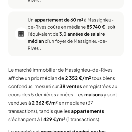
Rives .
Un
appartement de 60 m²
à Massignieu-
de-Rives coûte en médiane
85 740 €
, soit
🏢
l'équivalent de
3,0 années de salaire
médian
d'un foyer de Massignieu-de-
Rives .
Le marché immobilier de Massignieu-de-Rives
affiche un prix médian de
2 352 €/m²
tous biens
confondus, mesuré sur
38 ventes
enregistrées au
cours des 5 dernières années. Les
maisons
y sont
vendues à
2 362 €/m²
en médiane (37
transactions), tandis que les
appartements
s'échangent à
1 429 €/m²
(1 transactions).
Le marché est
massivement dominé par les