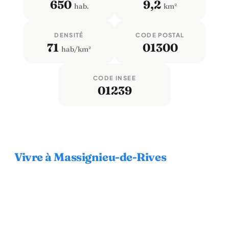
650
9,2
hab.
km²
DENSITÉ
CODE POSTAL
71
01300
hab/km²
CODE INSEE
01239
Vivre à Massignieu-de-Rives