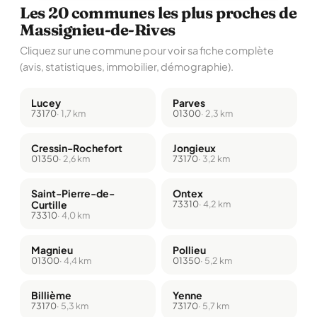
Les 20 communes les plus proches de
Massignieu-de-Rives
Cliquez sur une commune pour voir sa fiche complète
(avis, statistiques, immobilier, démographie).
Lucey
Parves
73170
· 1,7 km
01300
· 2,3 km
Cressin-Rochefort
Jongieux
01350
· 2,6 km
73170
· 3,2 km
Saint-Pierre-de-
Ontex
Curtille
73310
· 4,2 km
73310
· 4,0 km
Magnieu
Pollieu
01300
· 4,4 km
01350
· 5,2 km
Billième
Yenne
73170
· 5,3 km
73170
· 5,7 km