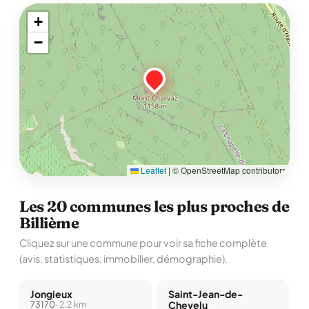
+
−
Leaflet
|
© OpenStreetMap contributors
Les 20 communes les plus proches de
Billième
Cliquez sur une commune pour voir sa fiche complète
(avis, statistiques, immobilier, démographie).
Jongieux
Saint-Jean-de-
73170
· 2,2 km
Chevelu