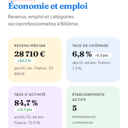
Économie et emploi
Revenus, emploi et catégories
socioprofessionnelles à Billième.
REVENU MÉDIAN
TAUX DE CHÔMAGE
28 710 €
6,8 %
-0,5 pts
+20,2 %
des 15-64 ans · France :
par UC / an · France : 23
7,3 %
880 €
TAUX D'ACTIVITÉ
ÉTABLISSEMENTS
ACTIFS
84,7 %
5
+12,7 pts
entreprises et
actifs / 15-64 ans ·
commerces
France : 72,0 %