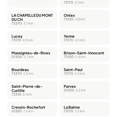
73170
· 3,1 km
LA CHAPELLE DU MONT
Ontex
DU CH
73310
· 3,8 km
73370
· 3,7 km
Lucey
Yenne
73170
· 4,0 km
73170
· 4,5 km
Massignieu-de-Rives
Brison-Saint-Innocent
01300
· 5,3 km
73100
· 5,4 km
Bourdeau
Saint-Paul
73370
· 5,5 km
73170
· 5,5 km
Saint-Pierre-de-
Parves
Curtille
01300
· 6,2 km
73310
· 6,1 km
Cressin-Rochefort
La Balme
01350
· 7,5 km
73170
· 7,5 km