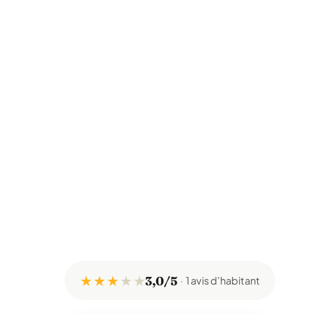
★ ★ ★
★
★
3,0/5
1 avis d'habitant