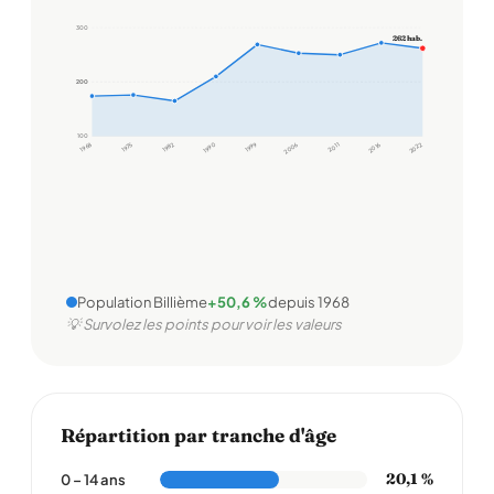
300
262 hab.
200
200
100
1968
1975
1982
1990
1999
2006
2011
2016
2022
Population Billième
+50,6 %
depuis 1968
💡 Survolez les points pour voir les valeurs
Répartition par tranche d'âge
20,1 %
0 – 14 ans