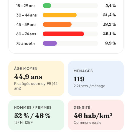
5,4 %
15 – 29 ans
21,4 %
30 – 44 ans
18,2 %
45 – 59 ans
26,1 %
60 – 74 ans
8,9 %
75 ans et +
ÂGE MOYEN
MÉNAGES
44,9 ans
119
Plus âgée que moy. FR (42
2,21 pers. / ménage
ans)
HOMMES / FEMMES
DENSITÉ
52 % / 48 %
46 hab/km²
137 H · 125 F
Commune rurale