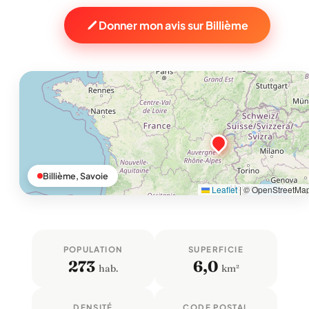
Donner mon avis sur Billième
Billième, Savoie
Leaflet
|
© OpenStreetMa
POPULATION
SUPERFICIE
273
6,0
hab.
km²
DENSITÉ
CODE POSTAL