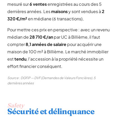
mesuré sur
6 ventes
enregistrées au cours des 5
dernières années. Les
maisons
y sont vendues à
2
320 €/m²
en médiane (6 transactions),
Pour mettre ces prix en perspective : avec un revenu
médian de
28 710 €/an
par UC à Billième, il faut
compter
8,1 années de salaire
pour acquérir une
maison de 100 m² à Billième. Le marché immobilier
est
tendu
, l'accession à la propriété nécessite un
effort financier conséquent.
Source : DGFiP — DVF (Demandes de Valeurs Foncières), 5
dernières années
Safety
Sécurité et délinquance