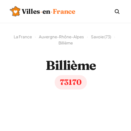
Villes
·
en
·
France
La France
›
Auvergne-Rhône-Alpes
›
Savoie (73)
›
Billième
Billième
73170