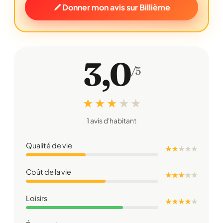
Donner mon avis sur Billième
3,0
/5
★ ★ ★
★
★
1 avis d'habitant
Qualité de vie
★ ★
★
★
★
Coût de la vie
★ ★ ★
★
★
Loisirs
★ ★ ★ ★
★