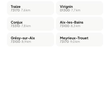
Traize
Virignin
73170
· 7,6 km
01300
· 7,7 km
Conjux
Aix-les-Bains
73310
· 7,8 km
73100
· 8,3 km
Grésy-sur-Aix
Meyrieux-Trouet
73100
· 8,9 km
73170
· 9,0 km