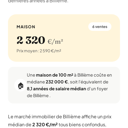
dernières années à Billième.
MAISON
6 ventes
2 320
€/m²
Prix moyen : 2 590 €/m²
Une
maison de 100 m²
à Billième coûte en
médiane
232 000 €
, soit l'équivalent de
🏠
8,1 années de salaire médian
d'un foyer
de Billième .
Le marché immobilier de Billième affiche un prix
médian de
2 320 €/m²
tous biens confondus,