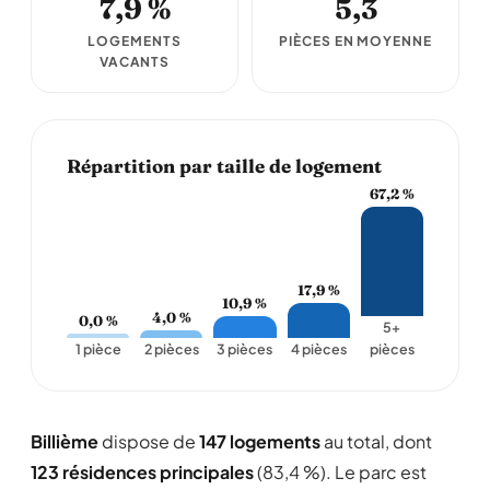
7,9 %
5,3
LOGEMENTS
PIÈCES EN MOYENNE
VACANTS
Répartition par taille de logement
67,2 %
17,9 %
10,9 %
4,0 %
0,0 %
5+
1 pièce
2 pièces
3 pièces
4 pièces
pièces
Billième
dispose de
147 logements
au total, dont
123 résidences principales
(83,4 %). Le parc est