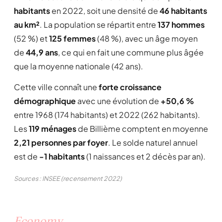
habitants
en 2022, soit une densité de
46 habitants
au km²
. La population se répartit entre
137 hommes
(52 %) et
125 femmes
(48 %), avec un âge moyen
de
44,9 ans
, ce qui en fait une commune plus âgée
que la moyenne nationale (42 ans).
Cette ville connaît une
forte croissance
démographique
avec une évolution de
+50,6 %
entre 1968 (174 habitants) et 2022 (262 habitants).
Les
119 ménages
de Billième comptent en moyenne
2,21 personnes par foyer
. Le solde naturel annuel
est de
-1 habitants
(1 naissances et 2 décès par an).
Sources : INSEE (recensement 2022)
Economy