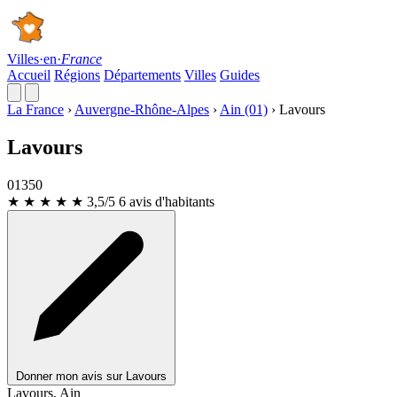
Villes
·
en
·
France
Accueil
Régions
Départements
Villes
Guides
La France
›
Auvergne-Rhône-Alpes
›
Ain (01)
›
Lavours
Lavours
01350
★ ★ ★ ★
★
3,5/5
6 avis d'habitants
Donner mon avis sur Lavours
Leaflet
|
© OpenStreetMap
Lavours, Ain