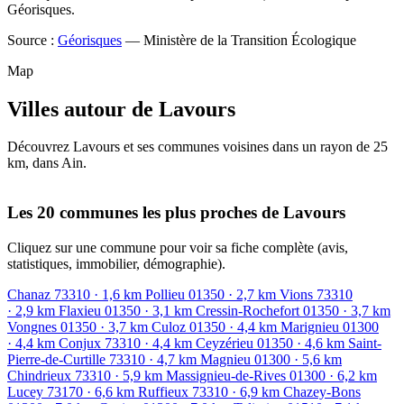
Géorisques.
Source :
Géorisques
— Ministère de la Transition Écologique
Map
Villes autour de Lavours
Découvrez Lavours et ses communes voisines dans un rayon de 25
km, dans Ain.
Leaflet
|
© OpenStreetMap contributors
+
Les 20 communes les plus proches de Lavours
−
Cliquez sur une commune pour voir sa fiche complète (avis,
statistiques, immobilier, démographie).
Chanaz
73310
· 1,6 km
Pollieu
01350
· 2,7 km
Vions
73310
· 2,9 km
Flaxieu
01350
· 3,1 km
Cressin-Rochefort
01350
· 3,7 km
Vongnes
01350
· 3,7 km
Culoz
01350
· 4,4 km
Marignieu
01300
· 4,4 km
Conjux
73310
· 4,4 km
Ceyzérieu
01350
· 4,6 km
Saint-
Pierre-de-Curtille
73310
· 4,7 km
Magnieu
01300
· 5,6 km
Chindrieux
73310
· 5,9 km
Massignieu-de-Rives
01300
· 6,2 km
Lucey
73170
· 6,6 km
Ruffieux
73310
· 6,9 km
Chazey-Bons