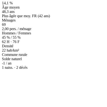
14,1 %
Âge moyen
48,3 ans
Plus âgée que moy. FR (42 ans)
Ménages
69
2,00 pers. / ménage
Hommes / Femmes
45 % / 55 %
62 H · 76 F
Densité
22 hab/km²
Commune rurale
Solde naturel
-1 / an
1 naiss. · 2 décès