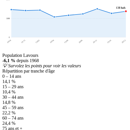
138 hab.
100
100
0
1968
1975
1982
1990
1999
2006
2011
2016
2022
Population Lavours
-6,1 %
depuis 1968
💡 Survolez les points pour voir les valeurs
Répartition par tranche d'âge
0 – 14 ans
14,1 %
15 – 29 ans
10,4 %
30 – 44 ans
14,8 %
45 – 59 ans
22,2 %
60 – 74 ans
24,4 %
75 ans et +