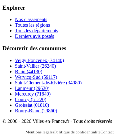
Explorer
Nos classements
Toutes les régions
Tous les départements
Derniers avis postés
Découvrir des communes
Veigy-Foncenex
(74140)
Saint-Vallier
(26240)
Blain
(44130)
Wervicq-Sud
(59117)
Saint-Clément-de-Rivière
(34980)
Lanmeur
(29620)
Mercurey
(71640)
Courcy
(51220)
Groissiat
(01810)
Bourg-Blanc
(29860)
© 2006 - 2026 Villes-en-France.fr - Tous droits réservés
Mentions légales
Politique de confidentialité
Contact