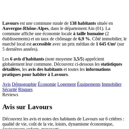
Lavours
est une commune rurale de
138 habitants
située en
Auvergne-Rhône-Alpes
, dans le département Ain (01). La
commune affiche une économie locale
à taille humaine
(2
établissements) et un taux de chômage de
6,9 %
. Côté immobilier, le
marché local est
accessible
avec un prix médian de
1 645 €/m²
(sur
5 dernières années).
Les
6 avis d'habitants
(note moyenne
3,5/5
) apprécient
globalement leur commune. Découvrez ci-dessous les
statistiques
détaillées
, les
avis des habitants
et toutes les
informations
pratiques pour habiter à Lavours
.
Avis
Démographie
Économie
Logement
Équipements
Immobilier
Sécurité
Risques
Reviews
Avis sur Lavours
Découvrez les avis et notes des habitants de Lavours sur 6 critères :
qualité de vie, coût de la vie, loisirs, dynamisme économique,