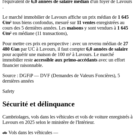
l'équivalent de
6,0 années de salaire médian
d'un foyer de Lavours
.
Le marché immobilier de Lavours affiche un prix médian de
1 645
€/m²
tous biens confondus, mesuré sur
11 ventes
enregistrées au
cours des 5 dernières années. Les
maisons
y sont vendues à
1 645
€/m²
en médiane (11 transactions),
Pour mettre ces prix en perspective : avec un revenu médian de
27
480 €/an
par UC à Lavours, il faut compter
6,0 années de salaire
pour acquérir une maison de 100 m² à Lavours. Le marché
immobilier reste
accessible aux primo-accédants
avec un effort
financier raisonnable.
Source : DGFiP — DVF (Demandes de Valeurs Foncières), 5
dernières années
Safety
Sécurité et délinquance
Cambriolages, vols dans les véhicules et vols de voiture enregistrés à
Lavours en 2025 selon le ministère de l'Intérieur.
🚗
Vols dans les véhicules
—