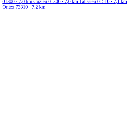
01300
· 7,0 km
Cuzieu
01300
· 7,0 km
Talissieu
01510
· 7,1 km
Ontex
73310
· 7,2 km