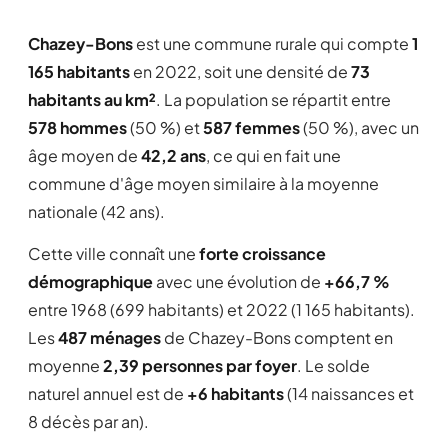
Chazey-Bons
est une commune rurale qui compte
1
165 habitants
en 2022, soit une densité de
73
habitants au km²
. La population se répartit entre
578 hommes
(50 %) et
587 femmes
(50 %), avec un
âge moyen de
42,2 ans
, ce qui en fait une
commune d'âge moyen similaire à la moyenne
nationale (42 ans).
Cette ville connaît une
forte croissance
démographique
avec une évolution de
+66,7 %
entre 1968 (699 habitants) et 2022 (1 165 habitants).
Les
487 ménages
de Chazey-Bons comptent en
moyenne
2,39 personnes par foyer
. Le solde
naturel annuel est de
+6 habitants
(14 naissances et
8 décès par an).