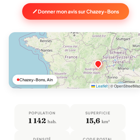
Donner mon avis sur Chazey-Bons
Chazey-Bons, Ain
Leaflet
|
© OpenStreetMa
POPULATION
SUPERFICIE
1 142
15,6
hab.
km²
DENSITÉ
CODE POSTAL