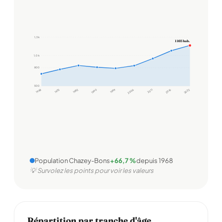
1,3 k
1 165 hab.
1,0 k
800
500
1968
1975
1982
1990
1999
2006
2011
2016
2022
Population Chazey-Bons
+66,7 %
depuis 1968
💡 Survolez les points pour voir les valeurs
Répartition par tranche d'âge