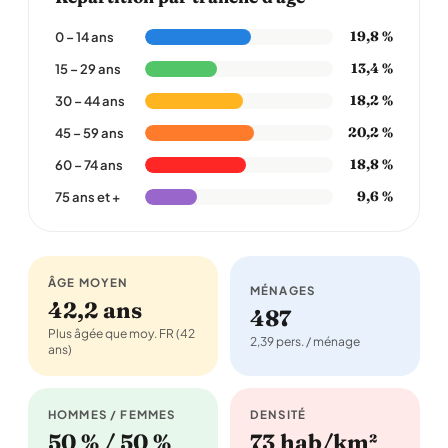
19,8 %
0 – 14 ans
13,4 %
15 – 29 ans
18,2 %
30 – 44 ans
20,2 %
45 – 59 ans
18,8 %
60 – 74 ans
9,6 %
75 ans et +
ÂGE MOYEN
MÉNAGES
42,2 ans
487
Plus âgée que moy. FR (42
2,39 pers. / ménage
ans)
HOMMES / FEMMES
DENSITÉ
50 % / 50 %
73 hab/km²