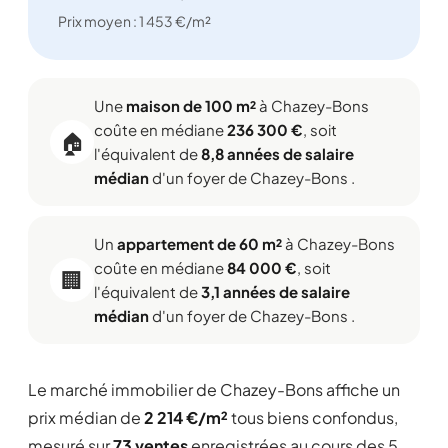
Prix moyen : 1 453 €/m²
Une
maison de 100 m²
à Chazey-Bons
coûte en médiane
236 300 €
, soit
🏠
l'équivalent de
8,8 années de salaire
médian
d'un foyer de Chazey-Bons .
Un
appartement de 60 m²
à Chazey-Bons
coûte en médiane
84 000 €
, soit
🏢
l'équivalent de
3,1 années de salaire
médian
d'un foyer de Chazey-Bons .
Le marché immobilier de Chazey-Bons affiche un
prix médian de
2 214 €/m²
tous biens confondus,
mesuré sur
73 ventes
enregistrées au cours des 5