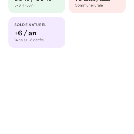
578 H · 587 F
Commune rurale
SOLDE NATUREL
+6 / an
14 naiss. · 8 décès