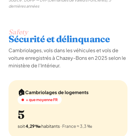
Source : DGFiP — DVF (Demandes de Valeurs Foncières), 5
dernières années
Safety
Sécurité et délinquance
Cambriolages, vols dans les véhicules et vols de
voiture enregistrés à Chazey-Bons en 2025 selon le
ministère de l'Intérieur.
🏠
Cambriolages de logements
+ que moyenne FR
5
soit
4,29 ‰
habitants
· France ≈ 3,3 ‰