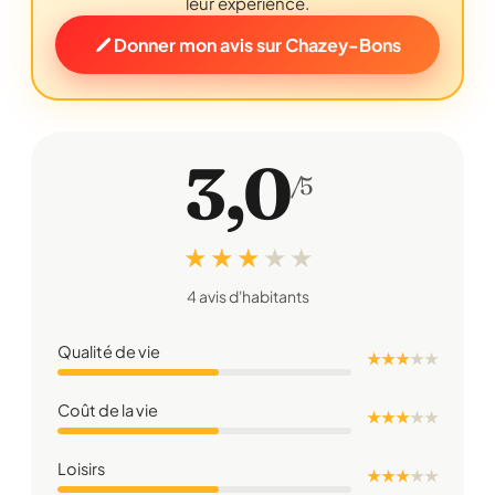
leur expérience.
Donner mon avis sur Chazey-Bons
3,0
/5
★ ★ ★
★
★
4 avis d'habitants
Qualité de vie
★ ★ ★
★
★
Coût de la vie
★ ★ ★
★
★
Loisirs
★ ★ ★
★
★