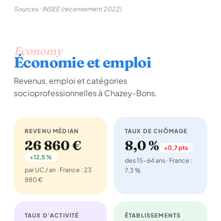
Sources : INSEE (recensement 2022)
Economy
Économie et emploi
Revenus, emploi et catégories
socioprofessionnelles à Chazey-Bons.
REVENU MÉDIAN
TAUX DE CHÔMAGE
26 860 €
8,0 %
+0,7 pts
+12,5 %
des 15-64 ans · France :
par UC / an · France : 23
7,3 %
880 €
TAUX D'ACTIVITÉ
ÉTABLISSEMENTS