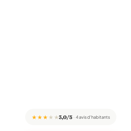
★ ★ ★
★
★
3,0/5
4 avis d'habitants