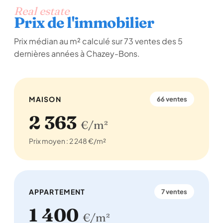
Real estate
Prix de l'immobilier
Prix médian au m² calculé sur 73 ventes des 5
dernières années à Chazey-Bons.
MAISON
66 ventes
2 363
€/m²
Prix moyen : 2 248 €/m²
APPARTEMENT
7 ventes
1 400
€/m²