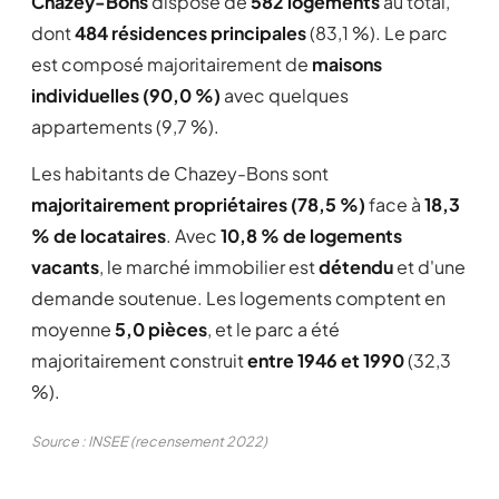
Chazey-Bons
dispose de
582 logements
au total,
dont
484 résidences principales
(83,1 %). Le parc
est composé majoritairement de
maisons
individuelles (90,0 %)
avec quelques
appartements (9,7 %).
Les habitants de Chazey-Bons sont
majoritairement propriétaires (78,5 %)
face à
18,3
% de locataires
. Avec
10,8 % de logements
vacants
, le marché immobilier est
détendu
et d'une
demande soutenue. Les logements comptent en
moyenne
5,0 pièces
, et le parc a été
majoritairement construit
entre 1946 et 1990
(32,3
%).
Source : INSEE (recensement 2022)