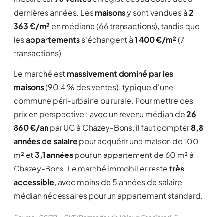
dernières années. Les
maisons
y sont vendues à
2
363 €/m²
en médiane (66 transactions), tandis que
les
appartements
s'échangent à
1 400 €/m²
(7
transactions).
Le marché est
massivement dominé par les
maisons
(90,4 % des ventes), typique d'une
commune péri-urbaine ou rurale. Pour mettre ces
prix en perspective : avec un revenu médian de
26
860 €/an
par UC à Chazey-Bons, il faut compter
8,8
années de salaire
pour acquérir une maison de 100
m² et
3,1 années
pour un appartement de 60 m² à
Chazey-Bons. Le marché immobilier reste
très
accessible
, avec moins de 5 années de salaire
médian nécessaires pour un appartement standard.