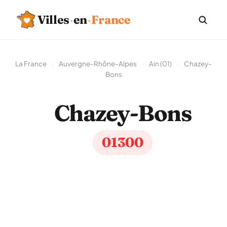
Villes
·
en
·
France
La France
›
Auvergne-Rhône-Alpes
›
Ain (01)
›
Chazey-
Bons
Chazey-Bons
01300