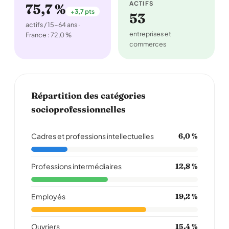
ACTIFS
75,7 %
+3,7 pts
53
actifs / 15-64 ans ·
entreprises et
France : 72,0 %
commerces
Répartition des catégories
socioprofessionnelles
Cadres et professions intellectuelles
6,0 %
Professions intermédiaires
12,8 %
Employés
19,2 %
Ouvriers
15,4 %