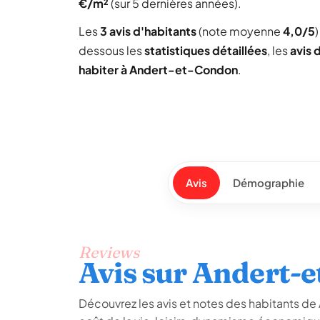
€/m²
(sur 5 dernières années).
Les
3 avis d'habitants
(note moyenne
4,0/5
dessous les
statistiques détaillées
, les
avis 
habiter à Andert-et-Condon
.
Avis
Démographie
Reviews
Avis sur Andert-
Découvrez les avis et notes des habitants de 