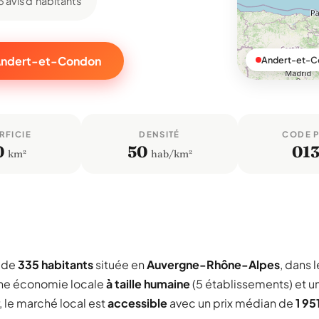
3 avis d'habitants
 Andert-et-Condon
Andert-et-Co
RFICIE
DENSITÉ
CODE 
0
50
01
km²
hab/km²
 de
335 habitants
située en
Auvergne-Rhône-Alpes
, dans l
une économie locale
à taille humaine
(5 établissements) et u
, le marché local est
accessible
avec un prix médian de
1 95