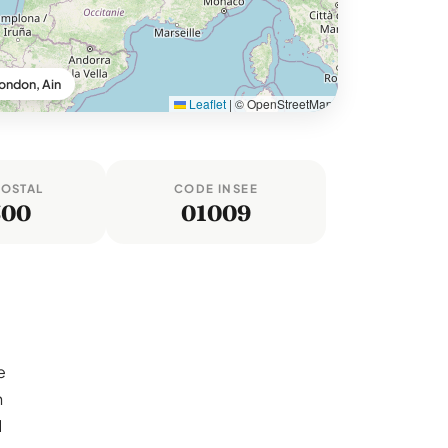
ndon, Ain
Leaflet
|
© OpenStreetMap
POSTAL
CODE INSEE
300
01009
e
n
1