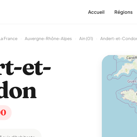
Accueil
Régions
La France
›
Auvergne-Rhône-Alpes
›
Ain (01)
›
Andert-et-Condo
t-et-
don
00