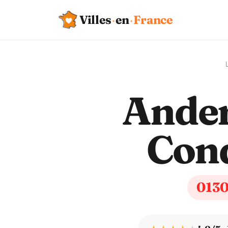
Villes
·
en
·
France
Ander
Con
013