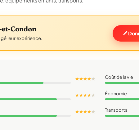
ue, équipements enfants, transports.
t-et-Condon
Donn
agé leur expérience.
Coût de la vie
★ ★ ★ ★
★
Économie
★ ★ ★ ★
★
Transports
★ ★ ★ ★
★