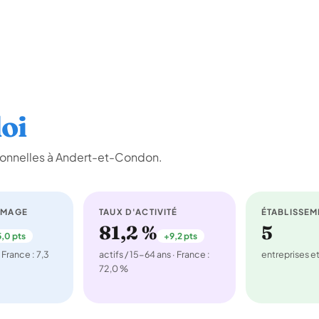
oi
ionnelles à Andert-et-Condon.
ÔMAGE
TAUX D'ACTIVITÉ
ÉTABLISSEM
81,2 %
5
,0 pts
+9,2 pts
 France : 7,3
actifs / 15-64 ans · France :
entreprises 
72,0 %