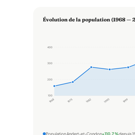
Évolution de la population (1968 — 
400
300
200
100
1968
1975
1982
1990
1999
Population Andert-et-Condon
+110,7 %
depuis 1