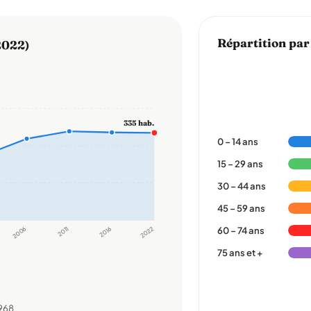
Répartition par
2022)
335 hab.
0 – 14 ans
15 – 29 ans
30 – 44 ans
45 – 59 ans
2006
2011
2016
2022
60 – 74 ans
75 ans et +
968