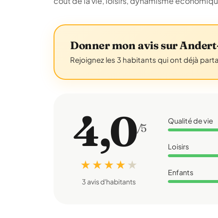
coût de la vie, loisirs, dynamisme économiq
Donner mon avis sur Ander
Rejoignez les 3 habitants qui ont déjà part
4,0
Qualité de vie
/5
Loisirs
★ ★ ★ ★
★
Enfants
3 avis d'habitants