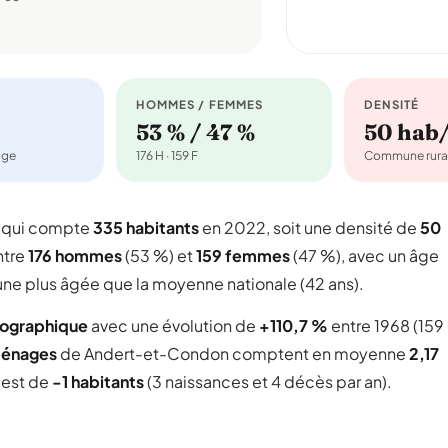
HOMMES / FEMMES
DENSITÉ
53 % / 47 %
50 hab
age
176 H · 159 F
Commune rura
 qui compte
335 habitants
en 2022, soit une densité de
50
ntre
176 hommes
(53 %) et
159 femmes
(47 %), avec un âge
une plus âgée que la moyenne nationale (42 ans).
mographique
avec une évolution de
+110,7 %
entre 1968 (159
ménages
de Andert-et-Condon comptent en moyenne
2,17
l est de
-1 habitants
(3 naissances et 4 décès par an).