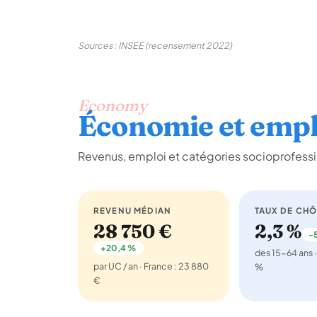
Sources : INSEE (recensement 2022)
Economy
Économie et empl
Revenus, emploi et catégories socioprofess
REVENU MÉDIAN
TAUX DE CH
28 750 €
2,3 %
-5
+20,4 %
des 15-64 ans ·
par UC / an · France : 23 880
%
€