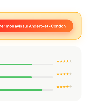
er mon avis sur Andert-et-Condon
★ ★ ★ ★
★
★ ★ ★ ★
★
★ ★ ★ ★
★