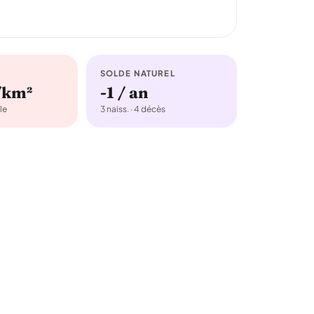
SOLDE NATUREL
/km²
-1 / an
le
3 naiss. · 4 décès