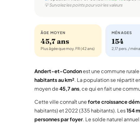
💡 Survolez les points pour voir les valeurs
ÂGE MOYEN
MÉNAGES
45,7 ans
154
Plus âgée que moy. FR (42 ans)
2,17 pers. / mén
Andert-et-Condon
est une commune rurale
habitants au km²
. La population se répartit e
moyen de
45,7 ans
, ce qui en fait une comm
Cette ville connaît une
forte croissance dé
habitants) et 2022 (335 habitants). Les
154 
personnes par foyer
. Le solde naturel annue