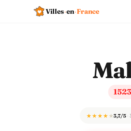
Villes
·
en
·
France
Ma
152
★ ★ ★ ★
★
3,7/5