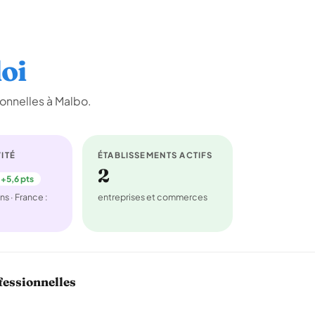
oi
onnelles à Malbo.
ITÉ
ÉTABLISSEMENTS ACTIFS
2
+5,6 pts
ns · France :
entreprises et commerces
fessionnelles