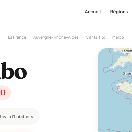
Accueil
Régions
La France
›
Auvergne-Rhône-Alpes
›
Cantal (15)
›
Malbo
lbo
30
3 avis d'habitants