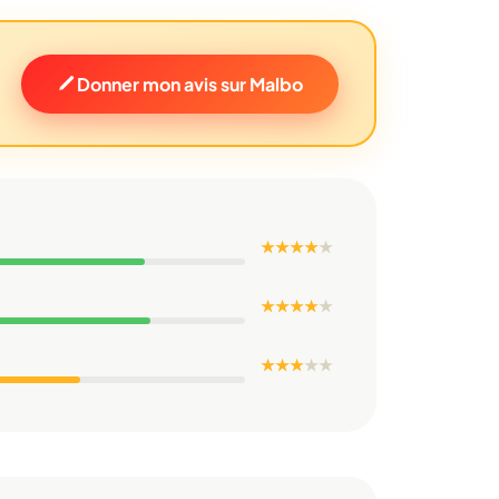
Donner mon avis sur Malbo
★ ★ ★ ★
★
★ ★ ★ ★
★
★ ★ ★
★
★