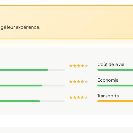
agé leur expérience.
Coût de la vie
★ ★ ★ ★
★
Économie
★ ★ ★ ★
★
Transports
★ ★ ★ ★
★