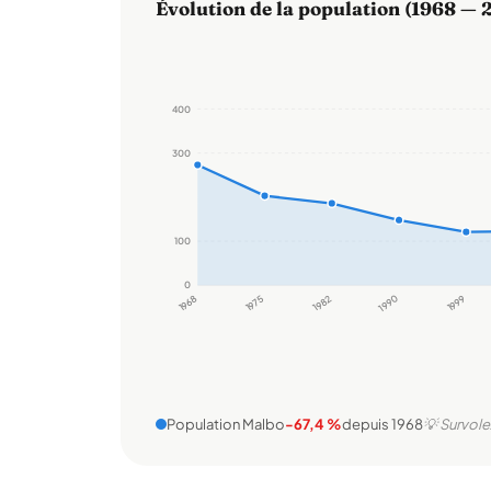
Évolution de la population (1968 — 
400
300
100
0
1968
1975
1982
1990
1999
Population Malbo
-67,4 %
depuis 1968
💡 Survole