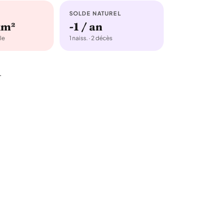
SOLDE NATUREL
km²
-1 / an
le
1 naiss. · 2 décès
.