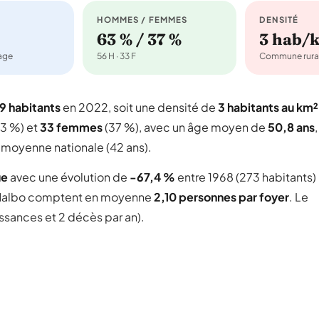
HOMMES / FEMMES
DENSITÉ
63 % / 37 %
3 hab/
nage
56 H · 33 F
Commune rura
9 habitants
en 2022, soit une densité de
3 habitants au km²
3 %) et
33 femmes
(37 %), avec un âge moyen de
50,8 ans
,
 moyenne nationale (42 ans).
ue
avec une évolution de
-67,4 %
entre 1968 (273 habitants)
albo comptent en moyenne
2,10 personnes par foyer
. Le
issances et 2 décès par an).