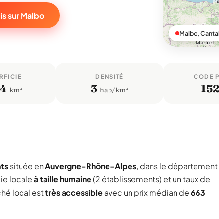
is sur Malbo
Malbo, Canta
RFICIE
DENSITÉ
CODE 
,4
3
15
km²
hab/km²
nts
située en
Auvergne-Rhône-Alpes
, dans le département
ie locale
à taille humaine
(2 établissements) et un taux de
ché local est
très accessible
avec un prix médian de
663