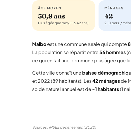
ÂGE MOYEN
MÉNAGES
50,8 ans
42
Plus âgée que moy. FR (42 ans)
2,10 pers. / mé
Malbo
est une commune rurale qui compte
8
La population se répartit entre
56 hommes
(6
ce qui en fait une commune plus âgée que la
Cette ville connaît une
baisse démographiq
et 2022 (89 habitants). Les
42 ménages
de M
solde naturel annuel est de
-1 habitants
(1 na
Sources : INSEE (recensement 2022)