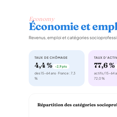
Economy
Économie et empl
Revenus, emploi et catégories socioprofessi
TAUX DE CHÔMAGE
TAUX D'ACTIV
4,4 %
77,6 %
-2,9 pts
des 15-64 ans · France : 7,3
actifs / 15-64 a
%
72,0 %
Répartition des catégories sociopro