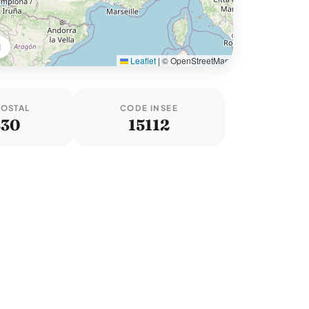
l
Leaflet
|
© OpenStreetMap
POSTAL
CODE INSEE
230
15112