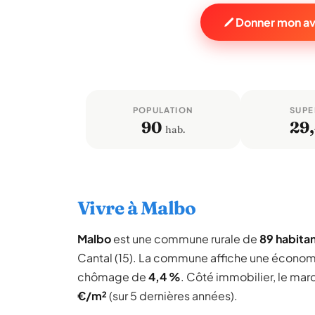
Donner mon av
POPULATION
SUPE
90
29
hab.
Vivre à Malbo
Malbo
est une commune rurale de
89 habita
Cantal (15). La commune affiche une économ
chômage de
4,4 %
. Côté immobilier, le mar
€/m²
(sur 5 dernières années).