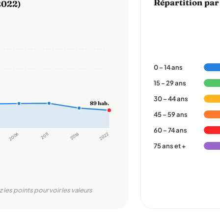
Répartition par
2022)
0 – 14 ans
15 – 29 ans
30 – 44 ans
89 hab.
45 – 59 ans
60 – 74 ans
2006
2011
2016
2022
75 ans et +
z les points pour voir les valeurs