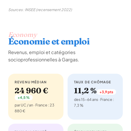
Sources : INSEE (recensement 2022)
Economy
Économie et emploi
Revenus, emploi et catégories
socioprofessionnelles à Gargas.
REVENU MÉDIAN
TAUX DE CHÔMAGE
24 960 €
11,2 %
+3,9 pts
+4,5 %
des 15-64 ans · France :
par UC / an · France : 23
7,3 %
880 €