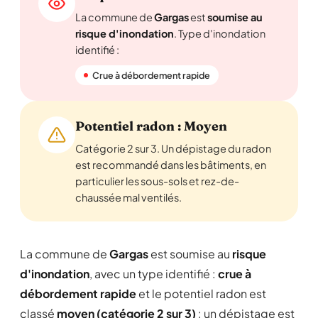
La commune de
Gargas
est
soumise au
risque d'inondation
. Type d'inondation
identifié :
Crue à débordement rapide
Potentiel radon : Moyen
Catégorie 2 sur 3. Un dépistage du radon
est recommandé dans les bâtiments, en
particulier les sous-sols et rez-de-
chaussée mal ventilés.
La commune de
Gargas
est soumise au
risque
d'inondation
, avec un type identifié :
crue à
débordement rapide
et le potentiel radon est
classé
moyen (catégorie 2 sur 3)
: un dépistage est