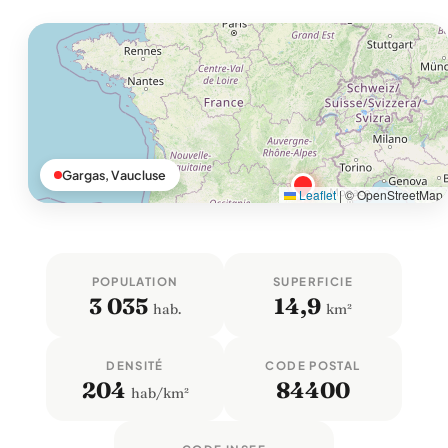
Gargas, Vaucluse
Leaflet
|
© OpenStreetMap
POPULATION
SUPERFICIE
3 035
14,9
hab.
km²
DENSITÉ
CODE POSTAL
204
84400
hab/km²