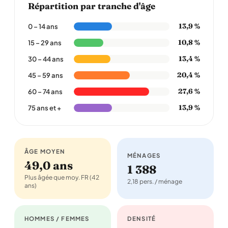
Répartition par tranche d'âge
13,9 %
0 – 14 ans
10,8 %
15 – 29 ans
13,4 %
30 – 44 ans
20,4 %
45 – 59 ans
27,6 %
60 – 74 ans
13,9 %
75 ans et +
ÂGE MOYEN
MÉNAGES
49,0 ans
1 388
Plus âgée que moy. FR (42
2,18 pers. / ménage
ans)
HOMMES / FEMMES
DENSITÉ