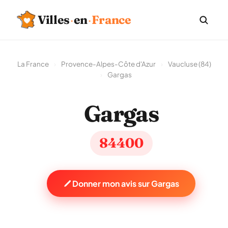
Villes
·
en
·
France
La France
›
Provence-Alpes-Côte d'Azur
›
Vaucluse (84)
›
Gargas
Gargas
84400
Donner mon avis sur Gargas