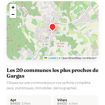
+
−
Leaflet
|
© OpenStreetMap contributors
Les 20 communes les plus proches de
Gargas
Cliquez sur une commune pour voir sa fiche complète
(avis, statistiques, immobilier, démographie).
Apt
Villars
84400
· 3,9 km
84400
· 4,4 km