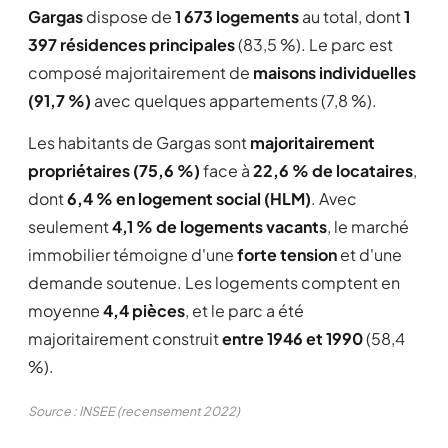
Gargas
dispose de
1 673 logements
au total, dont
1
397 résidences principales
(83,5 %). Le parc est
composé majoritairement de
maisons individuelles
(91,7 %)
avec quelques appartements (7,8 %).
Les habitants de Gargas sont
majoritairement
propriétaires (75,6 %)
face à
22,6 % de locataires
,
dont
6,4 % en logement social (HLM)
. Avec
seulement
4,1 % de logements vacants
, le marché
immobilier témoigne d'une
forte tension
et d'une
demande soutenue. Les logements comptent en
moyenne
4,4 pièces
, et le parc a été
majoritairement construit
entre 1946 et 1990
(58,4
%).
Source : INSEE (recensement 2022)