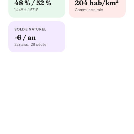
48 % / 52 %
204 hab/km²
1 449 H · 1 571 F
Commune rurale
SOLDE NATUREL
-6 / an
22 naiss. · 28 décès