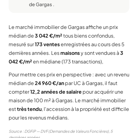
de Gargas .
Le marché immobilier de Gargas affiche un prix
médian de
3 042 €/m²
tous biens confondus,
mesuré sur
173 ventes
enregistrées au cours des 5
dernières années. Les
maisons
y sont vendues à
3
042 €/m²
en médiane (173 transactions),
Pour mettre ces prix en perspective : avec un revenu
médian de
24 960 €/an
par UC à Gargas, il faut
compter
12,2 années de salaire
pour acquérir une
maison de 100 m² à Gargas. Le marché immobilier
est
très tendu
, l'accession à la propriété est difficile
pour les revenus médians.
Source : DGFiP — DVF (Demandes de Valeurs Foncières), 5
dernières années