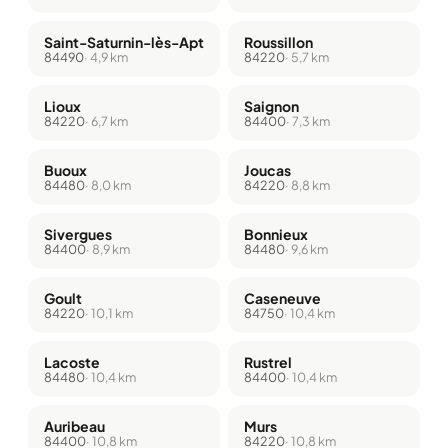
Saint-Saturnin-lès-Apt
Roussillon
84490
· 4,9 km
84220
· 5,7 km
Lioux
Saignon
84220
· 6,7 km
84400
· 7,3 km
Buoux
Joucas
84480
· 8,0 km
84220
· 8,8 km
Sivergues
Bonnieux
84400
· 8,9 km
84480
· 9,6 km
Goult
Caseneuve
84220
· 10,1 km
84750
· 10,4 km
Lacoste
Rustrel
84480
· 10,4 km
84400
· 10,4 km
Auribeau
Murs
84400
· 10,8 km
84220
· 10,8 km