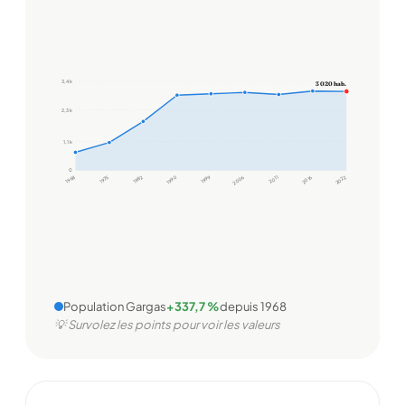
3,4 k
3 020 hab.
2,3 k
1,1 k
0
1968
1975
1982
1990
1999
2006
2011
2016
2022
Population Gargas
+337,7 %
depuis 1968
💡 Survolez les points pour voir les valeurs