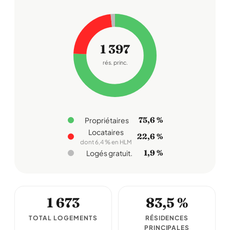
1 397
rés. princ.
75,6 %
Propriétaires
Locataires
22,6 %
dont 6,4 % en HLM
1,9 %
Logés gratuit.
1 673
83,5 %
TOTAL LOGEMENTS
RÉSIDENCES
PRINCIPALES