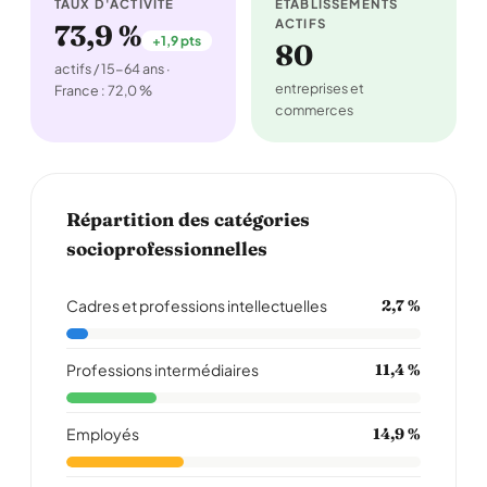
TAUX D'ACTIVITÉ
ÉTABLISSEMENTS
ACTIFS
73,9 %
+1,9 pts
80
actifs / 15-64 ans ·
entreprises et
France : 72,0 %
commerces
Répartition des catégories
socioprofessionnelles
Cadres et professions intellectuelles
2,7 %
Professions intermédiaires
11,4 %
Employés
14,9 %