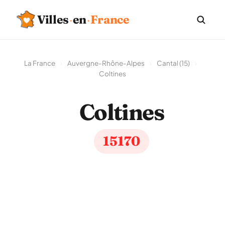
Villes
·
en
·
France
La France
›
Auvergne-Rhône-Alpes
›
Cantal (15)
›
Coltines
Coltines
15170