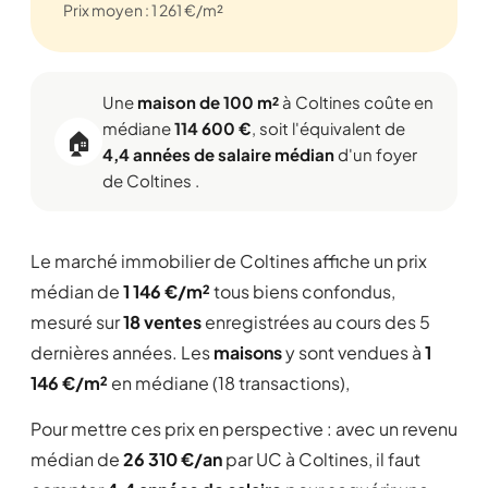
Prix moyen : 1 261 €/m²
Une
maison de 100 m²
à Coltines coûte en
médiane
114 600 €
, soit l'équivalent de
🏠
4,4 années de salaire médian
d'un foyer
de Coltines .
Le marché immobilier de Coltines affiche un prix
médian de
1 146 €/m²
tous biens confondus,
mesuré sur
18 ventes
enregistrées au cours des 5
dernières années. Les
maisons
y sont vendues à
1
146 €/m²
en médiane (18 transactions),
Pour mettre ces prix en perspective : avec un revenu
médian de
26 310 €/an
par UC à Coltines, il faut