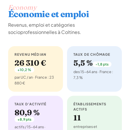
Economy
Économie et emploi
Revenus, emploi et catégories
socioprofessionnelles à Coltines.
REVENU MÉDIAN
TAUX DE CHÔMAGE
26 310 €
5,5 %
-1,8 pts
+10,2 %
des 15-64 ans · France :
par UC / an · France : 23
7,3 %
880 €
TAUX D'ACTIVITÉ
ÉTABLISSEMENTS
ACTIFS
80,9 %
11
+8,9 pts
entreprises et
actifs / 15-64 ans ·