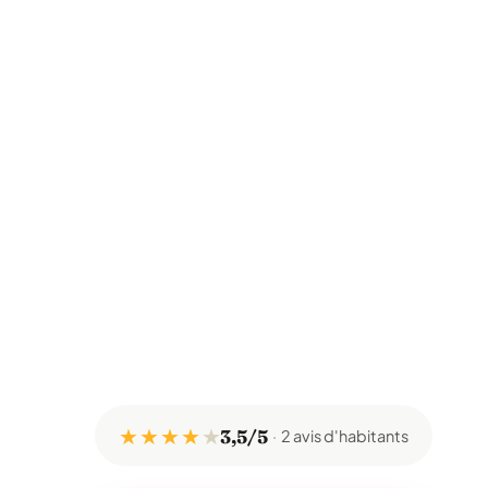
★ ★ ★ ★
★
3,5/5
2 avis d'habitants