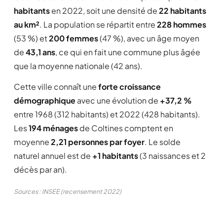
habitants
en 2022, soit une densité de
22 habitants
au km²
. La population se répartit entre
228 hommes
(53 %) et
200 femmes
(47 %), avec un âge moyen
de
43,1 ans
, ce qui en fait une commune plus âgée
que la moyenne nationale (42 ans).
Cette ville connaît une
forte croissance
démographique
avec une évolution de
+37,2 %
entre 1968 (312 habitants) et 2022 (428 habitants).
Les
194 ménages
de Coltines comptent en
moyenne
2,21 personnes par foyer
. Le solde
naturel annuel est de
+1 habitants
(3 naissances et 2
décès par an).
Sources : INSEE (recensement 2022)