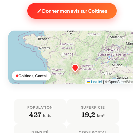
Donner mon avis sur Coltines
Coltines, Cantal
Leaflet
|
© OpenStreetMa
POPULATION
SUPERFICIE
427
19,2
hab.
km²
DENSITÉ
CODE POSTAL