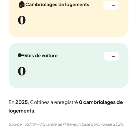
🏠
Cambriolages de logements
—
0
🔑
Vols de voiture
—
0
En
2025
, Coltines a enregistré
0 cambriolages de
logements
.
Source : SSMSI — Ministère de l'Intérieur (base communale 2025)