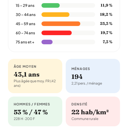
11,9 %
15 – 29 ans
18,2 %
30 – 44 ans
25,3 %
45 – 59 ans
19,7 %
60 – 74 ans
7,3 %
75 ans et +
ÂGE MOYEN
MÉNAGES
43,1 ans
194
Plus âgée que moy. FR (42
2,21 pers. / ménage
ans)
HOMMES / FEMMES
DENSITÉ
53 % / 47 %
22 hab/km²
228 H · 200 F
Commune rurale