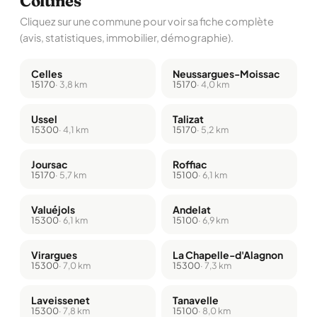
Coltines
Cliquez sur une commune pour voir sa fiche complète
(avis, statistiques, immobilier, démographie).
Celles
Neussargues-Moissac
15170
· 3,8 km
15170
· 4,0 km
Ussel
Talizat
15300
· 4,1 km
15170
· 5,2 km
Joursac
Roffiac
15170
· 5,7 km
15100
· 6,1 km
Valuéjols
Andelat
15300
· 6,1 km
15100
· 6,9 km
Virargues
La Chapelle-d'Alagnon
15300
· 7,0 km
15300
· 7,3 km
Laveissenet
Tanavelle
15300
· 7,8 km
15100
· 8,0 km