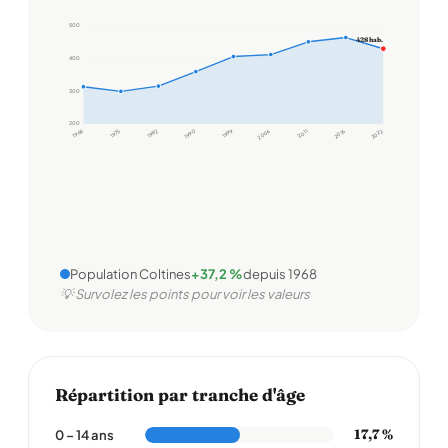
500
428 hab.
400
300
200
1968
1975
1982
1990
1999
2006
2011
2016
2022
Population Coltines
+37,2 %
depuis 1968
💡 Survolez les points pour voir les valeurs
Répartition par tranche d'âge
17,7 %
0 – 14 ans