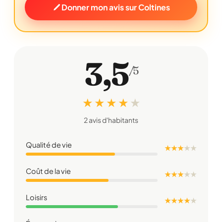
Donner mon avis sur Coltines
3,5
/5
★ ★ ★ ★
★
2 avis d'habitants
Qualité de vie
★ ★ ★
★
★
Coût de la vie
★ ★ ★
★
★
Loisirs
★ ★ ★ ★
★