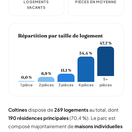
LOGEMENTS
PIÈCES EN MOYENNE
VACANTS
Répartition par taille de logement
47,7 %
34,4 %
11,1 %
6,9 %
0,0 %
5+
1 pièce
2 pièces
3 pièces
4 pièces
pièces
Coltines
dispose de
269 logements
au total, dont
190 résidences principales
(70,4 %). Le parc est
composé majoritairement de
maisons individuelles