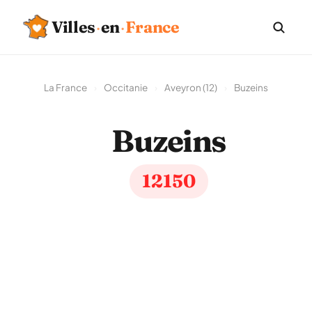
Villes
·
en
·
France
La France
›
Occitanie
›
Aveyron (12)
›
Buzeins
Buzeins
12150