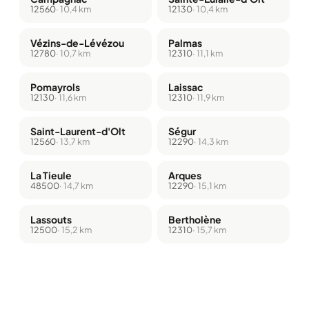
12560
· 10,4 km
12130
· 10,4 km
Vézins-de-Lévézou
Palmas
12780
· 10,7 km
12310
· 11,1 km
Pomayrols
Laissac
12130
· 11,6 km
12310
· 11,9 km
Saint-Laurent-d'Olt
Ségur
12560
· 13,7 km
12290
· 14,3 km
La Tieule
Arques
48500
· 14,7 km
12290
· 15,1 km
Lassouts
Bertholène
12500
· 15,2 km
12310
· 15,7 km