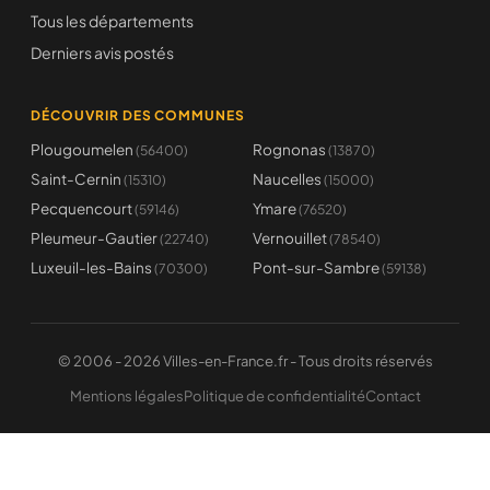
Tous les départements
Derniers avis postés
DÉCOUVRIR DES COMMUNES
Plougoumelen
Rognonas
(56400)
(13870)
Saint-Cernin
Naucelles
(15310)
(15000)
Pecquencourt
Ymare
(59146)
(76520)
Pleumeur-Gautier
Vernouillet
(22740)
(78540)
Luxeuil-les-Bains
Pont-sur-Sambre
(70300)
(59138)
© 2006 - 2026 Villes-en-France.fr - Tous droits réservés
Mentions légales
Politique de confidentialité
Contact