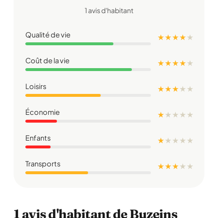
1 avis d'habitant
Qualité de vie
★ ★ ★ ★
★
Coût de la vie
★ ★ ★ ★
★
Loisirs
★ ★ ★
★
★
Économie
★
★
★
★
★
Enfants
★
★
★
★
★
Transports
★ ★ ★
★
★
1 avis d'habitant de Buzeins