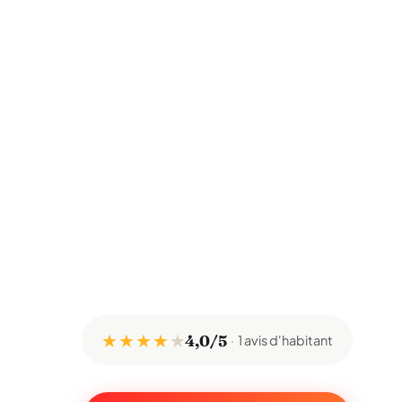
★ ★ ★ ★
★
4,0/5
1 avis d'habitant