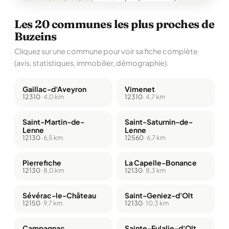
Les 20 communes les plus proches de
Buzeins
Cliquez sur une commune pour voir sa fiche complète
(avis, statistiques, immobilier, démographie).
Gaillac-d'Aveyron
Vimenet
12310
· 4,0 km
12310
· 4,7 km
Saint-Martin-de-
Saint-Saturnin-de-
Lenne
Lenne
12130
· 6,5 km
12560
· 6,7 km
Pierrefiche
La Capelle-Bonance
12130
· 8,0 km
12130
· 8,3 km
Sévérac-le-Château
Saint-Geniez-d'Olt
12150
· 9,7 km
12130
· 10,3 km
Campagnac
Sainte-Eulalie-d'Olt