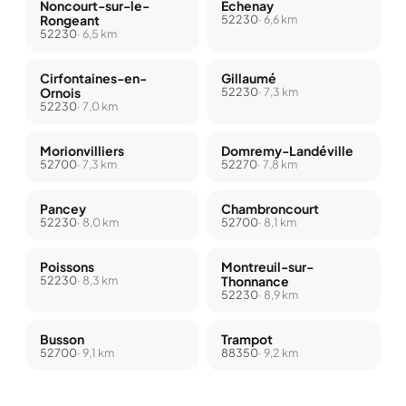
Noncourt-sur-le-
Échenay
Rongeant
52230
· 6,6 km
52230
· 6,5 km
Cirfontaines-en-
Gillaumé
Ornois
52230
· 7,3 km
52230
· 7,0 km
Morionvilliers
Domremy-Landéville
52700
· 7,3 km
52270
· 7,8 km
Pancey
Chambroncourt
52230
· 8,0 km
52700
· 8,1 km
Poissons
Montreuil-sur-
52230
· 8,3 km
Thonnance
52230
· 8,9 km
Busson
Trampot
52700
· 9,1 km
88350
· 9,2 km