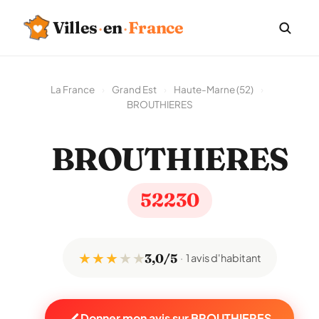
Villes
·
en
·
France
La France
›
Grand Est
›
Haute-Marne (52)
›
BROUTHIERES
BROUTHIERES
52230
★ ★ ★
★
★
3,0/5
1 avis d'habitant
Donner mon avis sur BROUTHIERES