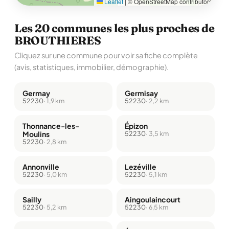
Leaflet
|
© OpenStreetMap contributors
Les 20 communes les plus proches de
BROUTHIERES
Cliquez sur une commune pour voir sa fiche complète
(avis, statistiques, immobilier, démographie).
Germay
Germisay
52230
· 1,9 km
52230
· 2,2 km
Thonnance-les-
Épizon
Moulins
52230
· 3,5 km
52230
· 2,8 km
Annonville
Lezéville
52230
· 5,0 km
52230
· 5,1 km
Sailly
Aingoulaincourt
52230
· 5,2 km
52230
· 6,5 km