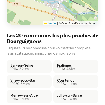
Leaflet
|
© OpenStreetMap contributors
Les 20 communes les plus proches de
Bourguignons
Cliquez sur une commune pour voir sa fiche complète
(avis, statistiques, immobilier, démographie).
Bar-sur-Seine
Fralignes
10110
· 3,2 km
10110
· 3,8 km
Virey-sous-Bar
Courtenot
10260
· 3,9 km
10260
· 4,4 km
Merrey-sur-Arce
Jully-sur-Sarce
10110
· 4,4 km
10260
· 4,8 km