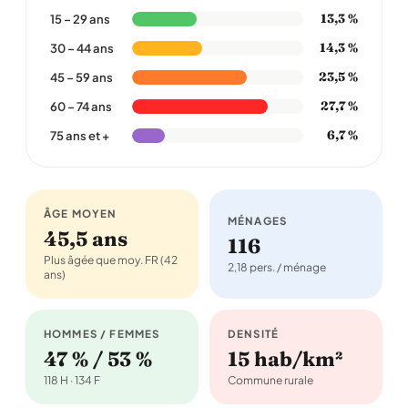
13,3 %
15 – 29 ans
14,3 %
30 – 44 ans
23,5 %
45 – 59 ans
27,7 %
60 – 74 ans
6,7 %
75 ans et +
ÂGE MOYEN
MÉNAGES
45,5 ans
116
Plus âgée que moy. FR (42
2,18 pers. / ménage
ans)
HOMMES / FEMMES
DENSITÉ
47 % / 53 %
15 hab/km²
118 H · 134 F
Commune rurale