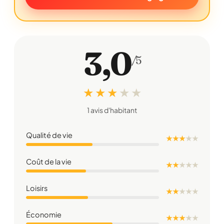
3,0
/5
★ ★ ★
★
★
1 avis d'habitant
Qualité de vie
★ ★ ★
★
★
Coût de la vie
★ ★
★
★
★
Loisirs
★ ★
★
★
★
Économie
★ ★ ★
★
★