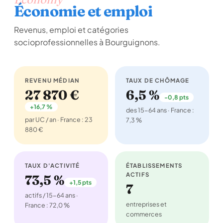
Économie et emploi
Revenus, emploi et catégories
socioprofessionnelles à Bourguignons.
REVENU MÉDIAN
TAUX DE CHÔMAGE
27 870 €
6,5 %
-0,8 pts
+16,7 %
des 15-64 ans · France :
par UC / an · France : 23
7,3 %
880 €
TAUX D'ACTIVITÉ
ÉTABLISSEMENTS
ACTIFS
73,5 %
+1,5 pts
7
actifs / 15-64 ans ·
entreprises et
France : 72,0 %
commerces