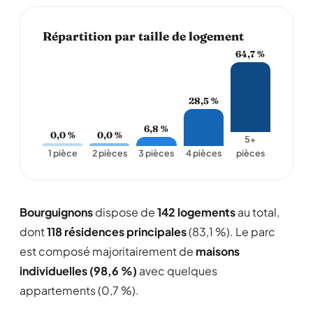
Répartition par taille de logement
64,7 %
28,5 %
6,8 %
0,0 %
0,0 %
5+
1 pièce
2 pièces
3 pièces
4 pièces
pièces
Bourguignons
dispose de
142 logements
au total,
dont
118 résidences principales
(83,1 %). Le parc
est composé majoritairement de
maisons
individuelles (98,6 %)
avec quelques
appartements (0,7 %).