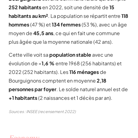
252 habitants
en 2022, soit une densité de
15
habitants au km²
. La population se répartit entre
118
hommes
(47 %) et
134 femmes
(53 %), avec un âge
moyen de
45,5 ans
, ce qui en fait une commune
plus âgée que la moyenne nationale (42 ans).
Cette ville voit sa
population stable
avec une
évolution de
-1,6 %
entre 1968 (256 habitants) et
2022 (252 habitants). Les
116 ménages
de
Bourguignons comptent en moyenne
2,18
personnes par foyer
. Le solde naturel annuel est de
+1 habitants
(2 naissances et 1 décès par an).
Sources : INSEE (recensement 2022)
Economy