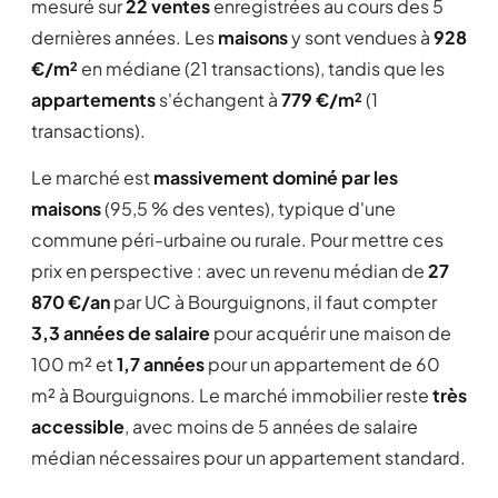
mesuré sur
22 ventes
enregistrées au cours des 5
dernières années. Les
maisons
y sont vendues à
928
€/m²
en médiane (21 transactions), tandis que les
appartements
s'échangent à
779 €/m²
(1
transactions).
Le marché est
massivement dominé par les
maisons
(95,5 % des ventes), typique d'une
commune péri-urbaine ou rurale. Pour mettre ces
prix en perspective : avec un revenu médian de
27
870 €/an
par UC à Bourguignons, il faut compter
3,3 années de salaire
pour acquérir une maison de
100 m² et
1,7 années
pour un appartement de 60
m² à Bourguignons. Le marché immobilier reste
très
accessible
, avec moins de 5 années de salaire
médian nécessaires pour un appartement standard.