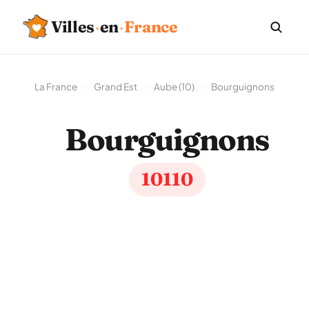
Villes
·
en
·
France
La France
›
Grand Est
›
Aube (10)
›
Bourguignons
Bourguignons
10110