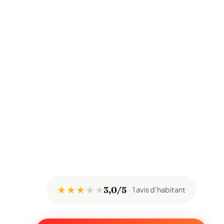
★ ★ ★
★
★
3,0/5
1 avis d'habitant