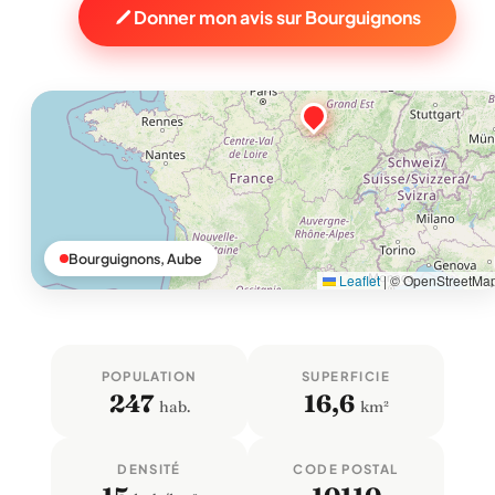
Donner mon avis sur Bourguignons
Bourguignons, Aube
Leaflet
|
© OpenStreetMa
POPULATION
SUPERFICIE
247
16,6
hab.
km²
DENSITÉ
CODE POSTAL