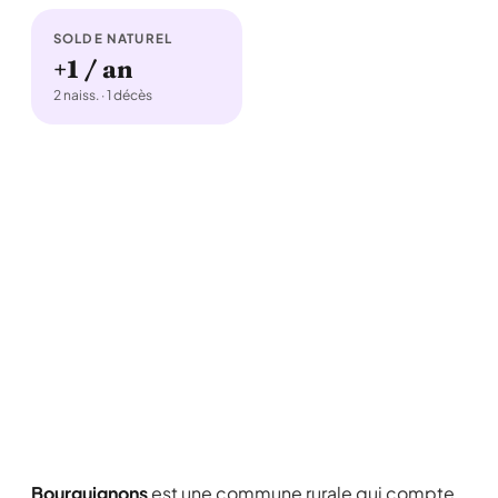
SOLDE NATUREL
+1 / an
2 naiss. · 1 décès
Bourguignons
est une commune rurale qui compte