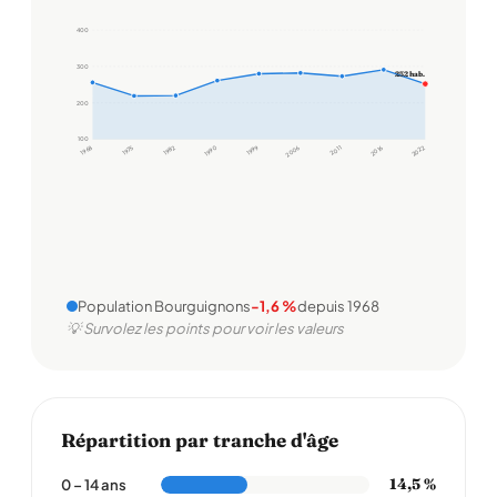
400
300
252 hab.
200
100
1968
1975
1982
1990
1999
2006
2011
2016
2022
Population Bourguignons
-1,6 %
depuis 1968
💡 Survolez les points pour voir les valeurs
Répartition par tranche d'âge
14,5 %
0 – 14 ans