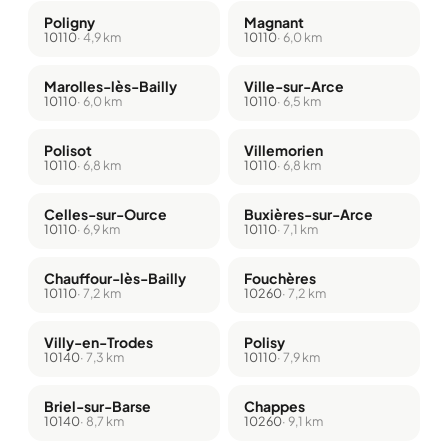
Poligny
Magnant
10110
· 4,9 km
10110
· 6,0 km
Marolles-lès-Bailly
Ville-sur-Arce
10110
· 6,0 km
10110
· 6,5 km
Polisot
Villemorien
10110
· 6,8 km
10110
· 6,8 km
Celles-sur-Ource
Buxières-sur-Arce
10110
· 6,9 km
10110
· 7,1 km
Chauffour-lès-Bailly
Fouchères
10110
· 7,2 km
10260
· 7,2 km
Villy-en-Trodes
Polisy
10140
· 7,3 km
10110
· 7,9 km
Briel-sur-Barse
Chappes
10140
· 8,7 km
10260
· 9,1 km