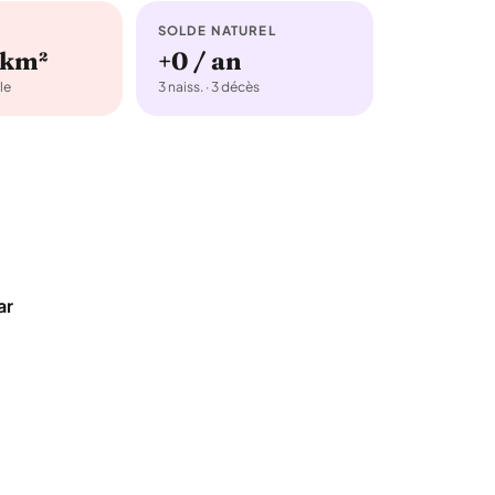
SOLDE NATUREL
/km²
+0 / an
le
3 naiss. · 3 décès
ar