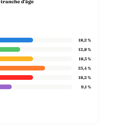
 tranche d'âge
18,2 %
12,8 %
18,3 %
23,4 %
18,2 %
9,1 %