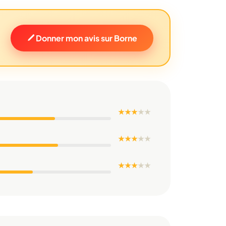
Donner mon avis sur Borne
★ ★ ★
★
★
★ ★ ★
★
★
★ ★ ★
★
★