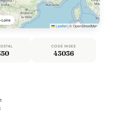
-Loire
Leaflet
|
© OpenStreetMap
POSTAL
CODE INSEE
350
43036
t
x