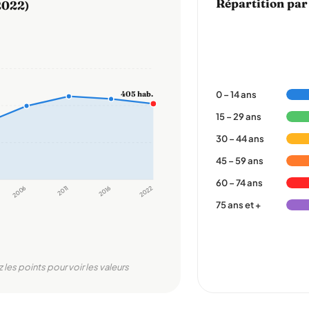
Répartition par
2022)
0 – 14 ans
405 hab.
15 – 29 ans
30 – 44 ans
45 – 59 ans
60 – 74 ans
2006
2011
2016
2022
75 ans et +
 les points pour voir les valeurs