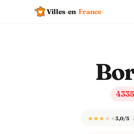
Villes
·
en
·
France
Bo
433
★ ★ ★
★
★
3,0/5