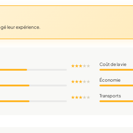
agé leur expérience.
Coût de la vie
★ ★ ★
★
★
Économie
★ ★ ★
★
★
Transports
★ ★ ★
★
★