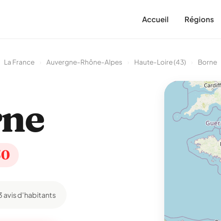
Accueil
Régions
La France
›
Auvergne-Rhône-Alpes
›
Haute-Loire (43)
›
Borne
rne
50
3 avis d'habitants