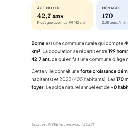
ÂGE MOYEN
MÉNAGES
42,7 ans
170
Plus âgée que moy. FR (42 ans)
2,38 pers. / mé
Borne
est une commune rurale qui compte
4
km²
. La population se répartit entre
199 hom
42,7 ans
, ce qui en fait une commune d'âge m
Cette ville connaît une
forte croissance dé
habitants) et 2022 (405 habitants). Les
170 
foyer
. Le solde naturel annuel est de
+0 habi
Sources : INSEE (recensement 2022)