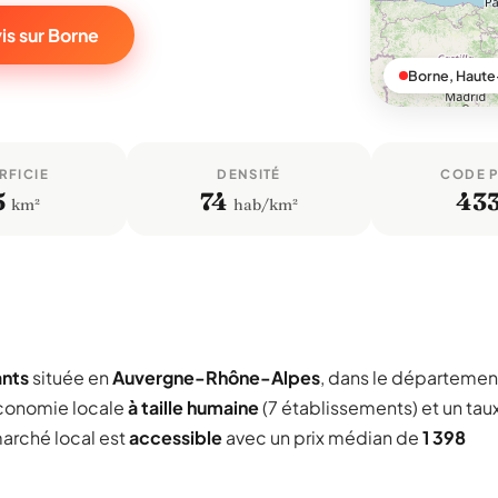
is sur Borne
Borne, Haute
RFICIE
DENSITÉ
CODE 
5
74
43
km²
hab/km²
ants
située en
Auvergne-Rhône-Alpes
, dans le départemen
économie locale
à taille humaine
(7 établissements) et un tau
marché local est
accessible
avec un prix médian de
1 398