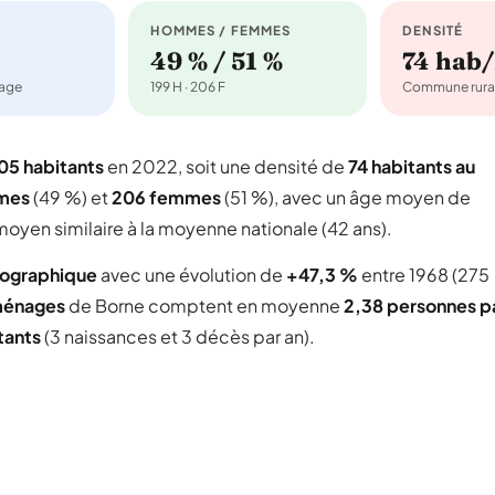
HOMMES / FEMMES
DENSITÉ
49 % / 51 %
74 hab
nage
199 H · 206 F
Commune rura
05 habitants
en 2022, soit une densité de
74 habitants au
mes
(49 %) et
206 femmes
(51 %), avec un âge moyen de
oyen similaire à la moyenne nationale (42 ans).
mographique
avec une évolution de
+47,3 %
entre 1968 (275
ménages
de Borne comptent en moyenne
2,38 personnes p
tants
(3 naissances et 3 décès par an).