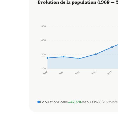
Évolution de la population (1968 — 
500
400
300
200
1968
1975
1982
1990
1999
Population Borne
+47,3 %
depuis 1968
💡 Survolez