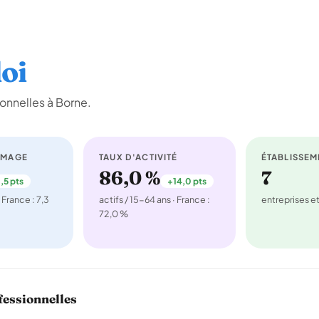
oi
onnelles à Borne.
ÔMAGE
TAUX D'ACTIVITÉ
ÉTABLISSEM
86,0 %
7
,5 pts
+14,0 pts
 France : 7,3
actifs / 15-64 ans · France :
entreprises 
72,0 %
fessionnelles