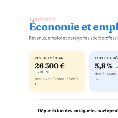
Economy
Économie et empl
Revenus, emploi et catégories socioprofessi
REVENU MÉDIAN
TAUX DE CH
26 300 €
5,8 %
-1
+10,1 %
des 15-64 ans ·
par UC / an · France : 23 880
%
€
Répartition des catégories sociopro