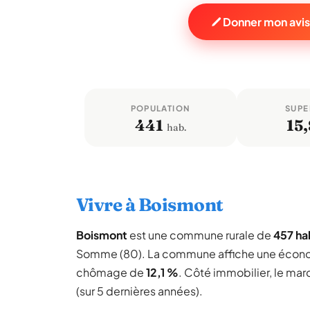
Donner mon avis
POPULATION
SUPE
441
15,
hab.
Vivre à Boismont
Boismont
est une commune rurale de
457 ha
Somme (80). La commune affiche une écon
chômage de
12,1 %
. Côté immobilier, le mar
(sur 5 dernières années).