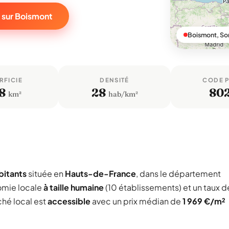
 sur Boismont
Boismont, S
RFICIE
DENSITÉ
CODE 
8
28
80
km²
hab/km²
bitants
située en
Hauts-de-France
, dans le département
omie locale
à taille humaine
(10 établissements) et un taux d
ché local est
accessible
avec un prix médian de
1 969 €/m²