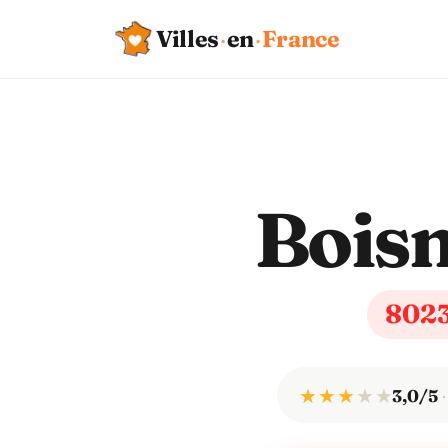
Villes
·
en
·
France
Bois
802
★ ★ ★
★
★
3,0/5