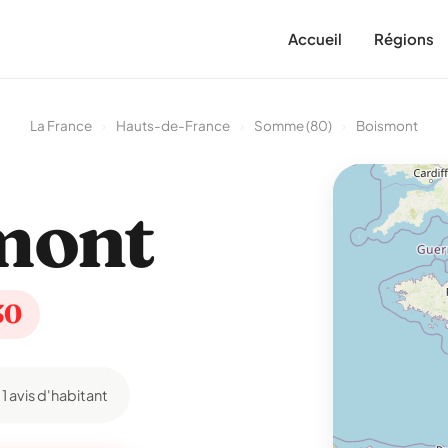
Accueil
Régions
La France
›
Hauts-de-France
›
Somme (80)
›
Boismont
mont
30
1 avis d'habitant