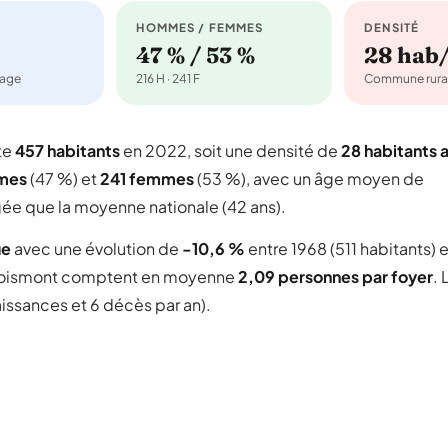
HOMMES / FEMMES
DENSITÉ
47 % / 53 %
28 hab
nage
216 H · 241 F
Commune rura
te
457 habitants
en 2022, soit une densité de
28 habitants 
mes
(47 %) et
241 femmes
(53 %), avec un âge moyen de
gée que la moyenne nationale (42 ans).
ue
avec une évolution de
-10,6 %
entre 1968 (511 habitants) e
oismont comptent en moyenne
2,09 personnes par foyer
. 
aissances et 6 décès par an).