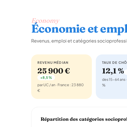
Economy
Économie et empl
Revenus, emploi et catégories socioprofessi
REVENU MÉDIAN
TAUX DE CH
25 900 €
12,1 %
+8,5 %
des 15-64 ans ·
par UC / an · France : 23 880
%
€
Répartition des catégories sociopro