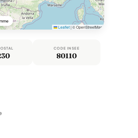
omme
Leaflet
|
© OpenStreetMap
POSTAL
CODE INSEE
230
80110
e