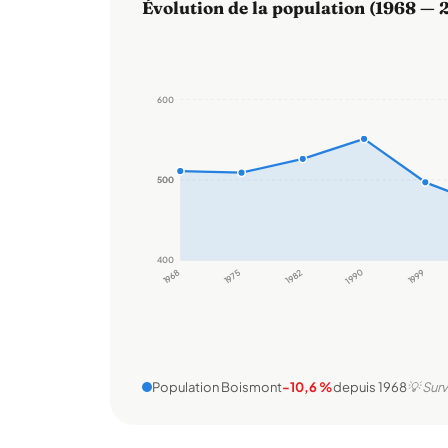
Évolution de la population (1968 — 
600
500
500
400
1968
1975
1982
1990
1999
Population Boismont
-10,6 %
depuis 1968
💡 Surv