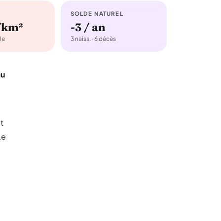
SOLDE NATUREL
/km²
-3 / an
le
3 naiss. · 6 décès
au
t
Le