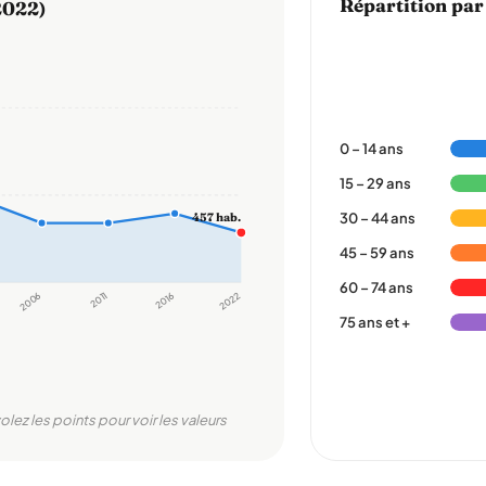
Répartition par
2022)
0 – 14 ans
15 – 29 ans
30 – 44 ans
457 hab.
45 – 59 ans
60 – 74 ans
2006
2011
2016
2022
75 ans et +
olez les points pour voir les valeurs