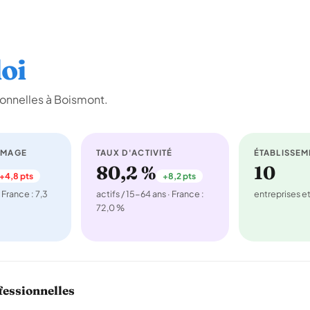
oi
onnelles à Boismont.
ÔMAGE
TAUX D'ACTIVITÉ
ÉTABLISSEM
80,2 %
10
+4,8 pts
+8,2 pts
 France : 7,3
actifs / 15-64 ans · France :
entreprises 
72,0 %
fessionnelles