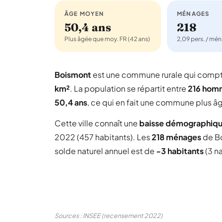
ÂGE MOYEN
MÉNAGES
50,4 ans
218
Plus âgée que moy. FR (42 ans)
2,09 pers. / mé
Boismont
est une commune rurale qui comp
km²
. La population se répartit entre
216 hom
50,4 ans
, ce qui en fait une commune plus â
Cette ville connaît une
baisse démographiq
2022 (457 habitants). Les
218 ménages
de B
solde naturel annuel est de
-3 habitants
(3 n
Sources : INSEE (recensement 2022)