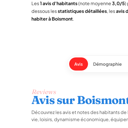
Les
1 avis d'habitants
(note moyenne
3,0/5
)
dessous les
statistiques détaillées
, les
avis 
habiter à Boismont
.
Avis
Démographie
Reviews
Avis sur Boismon
Découvrez les avis et notes des habitants de B
vie, loisirs, dynamisme économique, équipem