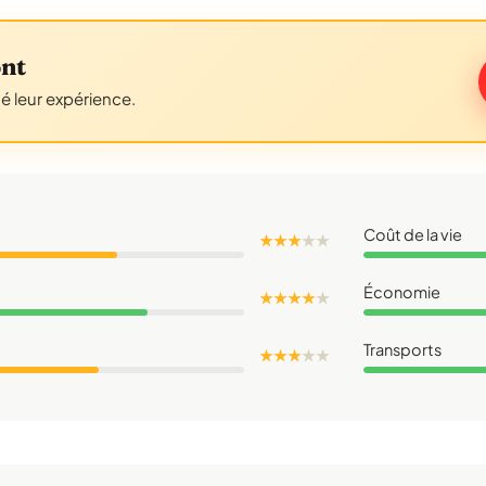
ont
gé leur expérience.
Coût de la vie
★ ★ ★
★
★
Économie
★ ★ ★ ★
★
Transports
★ ★ ★
★
★