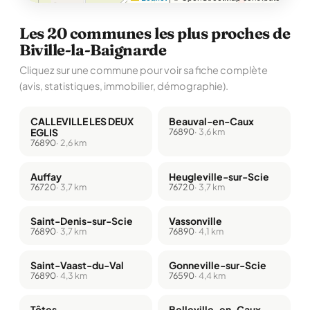
Les 20 communes les plus proches de
Biville-la-Baignarde
Cliquez sur une commune pour voir sa fiche complète
(avis, statistiques, immobilier, démographie).
CALLEVILLE LES DEUX
Beauval-en-Caux
EGLIS
76890
· 3,6 km
76890
· 2,6 km
Auffay
Heugleville-sur-Scie
76720
· 3,7 km
76720
· 3,7 km
Saint-Denis-sur-Scie
Vassonville
76890
· 3,7 km
76890
· 4,1 km
Saint-Vaast-du-Val
Gonneville-sur-Scie
76890
· 4,3 km
76590
· 4,4 km
Tôtes
Belleville-en-Caux