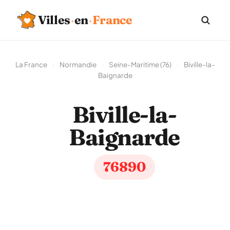
Villes
·
en
·
France
La France
›
Normandie
›
Seine-Maritime (76)
›
Biville-la-
Baignarde
Biville-la-
Baignarde
76890