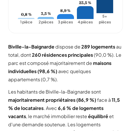
23,5 %
8,9 %
3,5 %
0,8 %
5+
1 pièce
2 pièces
3 pièces
4 pièces
pièces
Biville-la-Baignarde
dispose de
289 logements
au
total, dont
260 résidences principales
(90,0 %). Le
parc est composé majoritairement de
maisons
individuelles (98,6 %)
avec quelques
appartements (0,7 %).
Les habitants de Biville-la-Baignarde sont
majoritairement propriétaires (86,9 %)
face à
11,5
% de locataires
. Avec
6,6 % de logements
vacants
, le marché immobilier reste
équilibré
et
d'une demande soutenue. Les logements