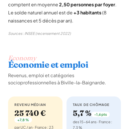
comptent en moyenne
2,50 personnes par foyer
.
Le solde naturel annuel est de
+3 habitants
(8
naissances et 5 décès par an).
Sources : INSEE (recensement 2022)
Economy
Économie et emploi
Revenus, emploi et catégories
socioprofessionnelles à Biville-la-Baignarde.
REVENU MÉDIAN
TAUX DE CHÔMAGE
25 740 €
5,7 %
-1,6 pts
+7,8 %
des 15-64 ans · France :
par UC / an · France : 23
7,3 %