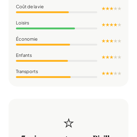
Coût de la vie
★ ★ ★
★
★
Loisirs
★ ★ ★ ★
★
Économie
★ ★ ★
★
★
Enfants
★ ★ ★
★
★
Transports
★ ★ ★
★
★
⭐