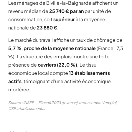
Les ménages de Biville-la-Baignarde affichent un
revenu médian de
25 740 € par an
par unité de
consommation, soit
supérieur
à la moyenne
nationale de
23 880 €
.
Le marché du travail affiche un taux de chômage de
5,7 %
,
proche de la moyenne nationale
(France : 7,3
%). La structure des emplois montre une forte
présence de
ouvriers (22,0 %)
. Le tissu
économique local compte
13 établissements
actifs
, témoignant d'une activité économique
modérée .
Source : INSEE — Filosofi 2023 (revenus), recensement (emploi,
CSP, établissements)