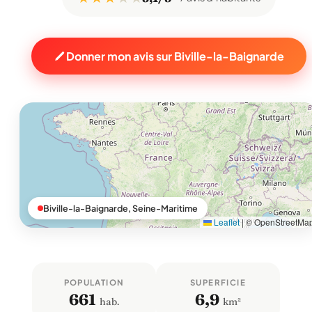
Donner mon avis sur Biville-la-Baignarde
Biville-la-Baignarde, Seine-Maritime
Leaflet
|
© OpenStreetMa
POPULATION
SUPERFICIE
661
6,9
hab.
km²