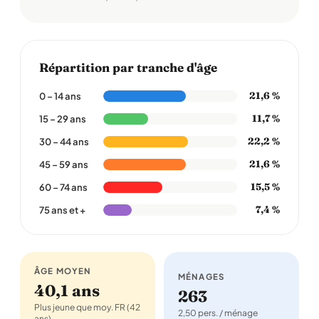
Répartition par tranche d'âge
21,6 %
0 – 14 ans
11,7 %
15 – 29 ans
22,2 %
30 – 44 ans
21,6 %
45 – 59 ans
15,5 %
60 – 74 ans
7,4 %
75 ans et +
ÂGE MOYEN
MÉNAGES
40,1 ans
263
Plus jeune que moy. FR (42
2,50 pers. / ménage
ans)