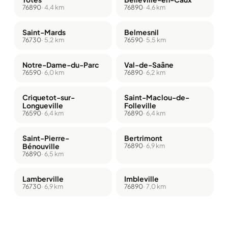
76890
· 4,4 km
76890
· 4,6 km
Saint-Mards
Belmesnil
76730
· 5,2 km
76590
· 5,5 km
Notre-Dame-du-Parc
Val-de-Saâne
76590
· 6,0 km
76890
· 6,2 km
Criquetot-sur-
Saint-Maclou-de-
Longueville
Folleville
76590
· 6,4 km
76890
· 6,4 km
Saint-Pierre-
Bertrimont
Bénouville
76890
· 6,9 km
76890
· 6,5 km
Lamberville
Imbleville
76730
· 6,9 km
76890
· 7,0 km