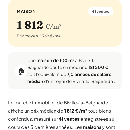
MAISON
41 ventes
1 812
€/m²
Prix moyen : 1 769 €/m²
Une
maison de 100 m²
à Biville-la-
Baignarde coûte en médiane
181 200 €
,
🏠
soit l'équivalent de
7,0 années de salaire
médian
d'un foyer de Biville-la-Baignarde .
Le marché immobilier de Biville-la-Baignarde
affiche un prix médian de
1 812 €/m²
tous biens
confondus, mesuré sur
41 ventes
enregistrées au
cours des 5 dernières années. Les
maisons
y sont