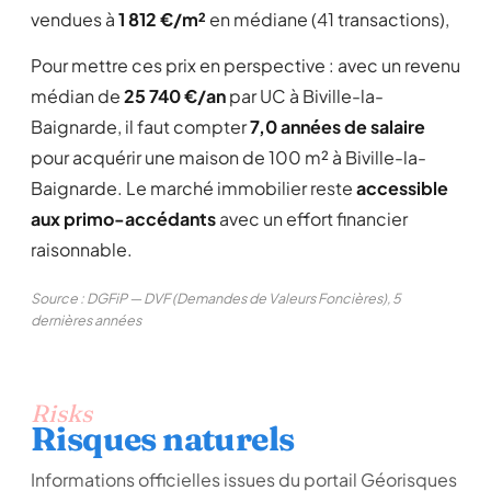
vendues à
1 812 €/m²
en médiane (41 transactions),
Pour mettre ces prix en perspective : avec un revenu
médian de
25 740 €/an
par UC à Biville-la-
Baignarde, il faut compter
7,0 années de salaire
pour acquérir une maison de 100 m² à Biville-la-
Baignarde. Le marché immobilier reste
accessible
aux primo-accédants
avec un effort financier
raisonnable.
Source : DGFiP — DVF (Demandes de Valeurs Foncières), 5
dernières années
Risks
Risques naturels
Informations officielles issues du portail Géorisques