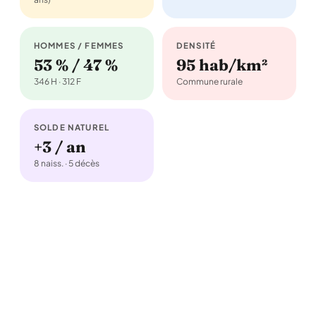
HOMMES / FEMMES
DENSITÉ
53 % / 47 %
95 hab/km²
346 H · 312 F
Commune rurale
SOLDE NATUREL
+3 / an
8 naiss. · 5 décès