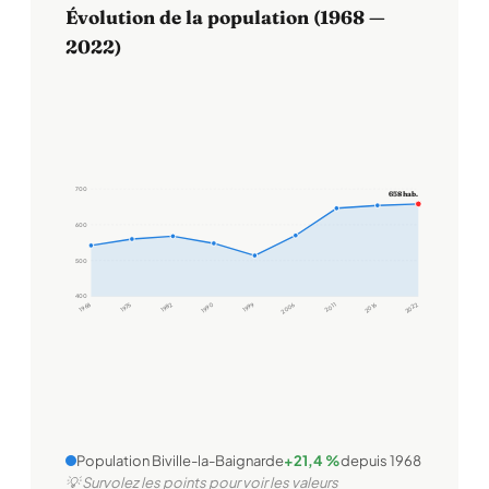
Évolution de la population (1968 —
2022)
700
658 hab.
600
500
400
1968
1975
1982
1990
1999
2006
2011
2016
2022
Population Biville-la-Baignarde
+21,4 %
depuis 1968
💡 Survolez les points pour voir les valeurs