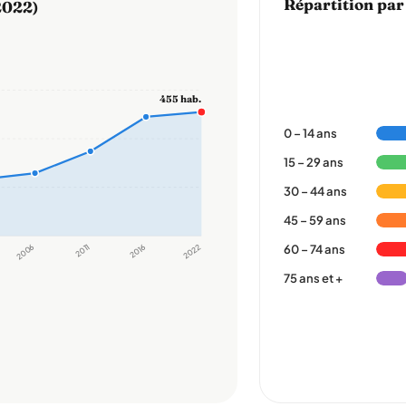
Répartition par
2022)
455 hab.
0 – 14 ans
15 – 29 ans
30 – 44 ans
45 – 59 ans
2006
2011
2016
2022
60 – 74 ans
75 ans et +