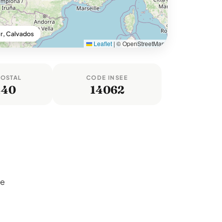
, Calvados
Leaflet
|
© OpenStreetMap
POSTAL
CODE INSEE
440
14062
de