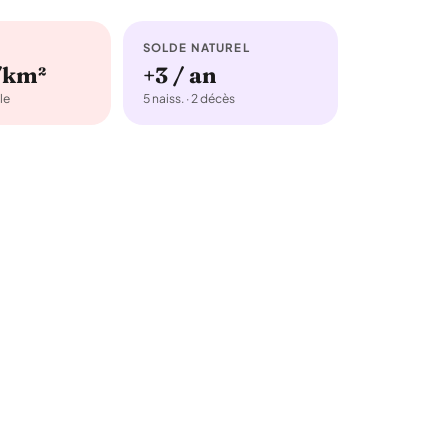
SOLDE NATUREL
/km²
+3 / an
le
5 naiss. · 2 décès
.