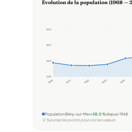
Évolution de la population (1968 — 
500
400
300
200
1968
1975
1982
1990
1999
Population Bény-sur-Mer
+58,0 %
depuis 1968
💡 Survolez les points pour voir les valeurs