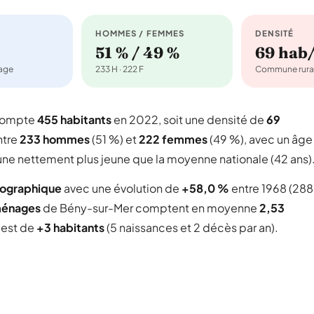
HOMMES / FEMMES
DENSITÉ
51 % / 49 %
69 hab
nage
233 H · 222 F
Commune rura
 compte
455 habitants
en 2022, soit une densité de
69
ntre
233 hommes
(51 %) et
222 femmes
(49 %), avec un âge
une nettement plus jeune que la moyenne nationale (42 ans)
mographique
avec une évolution de
+58,0 %
entre 1968 (288
ménages
de Bény-sur-Mer comptent en moyenne
2,53
l est de
+3 habitants
(5 naissances et 2 décès par an).