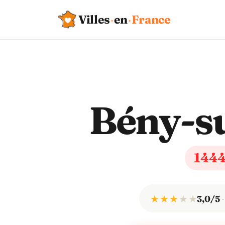
Villes
·
en
·
France
Bény-s
144
★ ★ ★
★
★
3,0/5