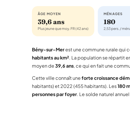
ÂGE MOYEN
MÉNAGES
39,6 ans
180
Plus jeune que moy. FR (42 ans)
2,53 pers. / mé
Bény-sur-Mer
est une commune rurale qui
habitants au km²
. La population se répartit e
moyen de
39,6 ans
, ce qui en fait une comm
Cette ville connaît une
forte croissance dé
habitants) et 2022 (455 habitants). Les
180 
personnes par foyer
. Le solde naturel annue