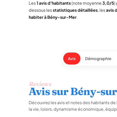
Les
1 avis d'habitants
(note moyenne
3,0/5
)
dessous les
statistiques détaillées
, les
avis 
habiter à Bény-sur-Mer
.
Avis
Démographie
Reviews
Avis sur Bény-su
Découvrez les avis et notes des habitants de B
la vie, loisirs, dynamisme économique, équip