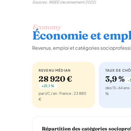
Sources : INSEE (recensement 2022)
Economy
Économie et empl
Revenus, emploi et catégories socioprofessi
REVENU MÉDIAN
TAUX DE CH
28 920 €
3,9 %
-3
+21,1 %
des 15-64 ans ·
par UC / an · France : 23 880
%
€
Répartition des catégories sociopro