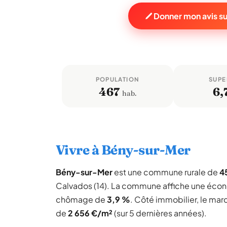
Donner mon avis s
POPULATION
SUPE
467
6,
hab.
Vivre à Bény-sur-Mer
Bény-sur-Mer
est une commune rurale de
4
Calvados (14). La commune affiche une éco
chômage de
3,9 %
. Côté immobilier, le mar
de
2 656 €/m²
(sur 5 dernières années).