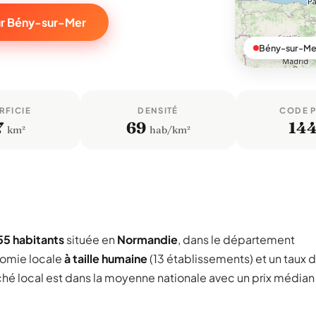
ur Bény-sur-Mer
Bény-sur-Mer
RFICIE
DENSITÉ
CODE 
7
69
14
km²
hab/km²
55 habitants
située en
Normandie
, dans le département
nomie locale
à taille humaine
(13 établissements) et un taux 
ché local est dans la moyenne nationale avec un prix médian