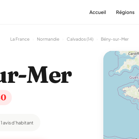
Accueil
Régions
La France
›
Normandie
›
Calvados (14)
›
Bény-sur-Mer
ur-Mer
40
1 avis d'habitant