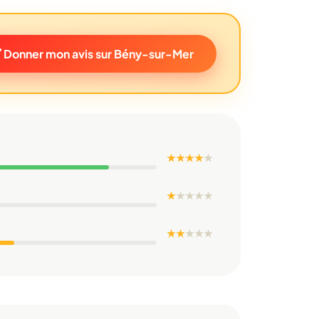
Donner mon avis sur Bény-sur-Mer
★ ★ ★ ★
★
★
★
★
★
★
★ ★
★
★
★