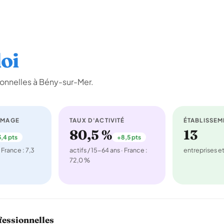
oi
onnelles à Bény-sur-Mer.
ÔMAGE
TAUX D'ACTIVITÉ
ÉTABLISSEM
80,5 %
13
,4 pts
+8,5 pts
 France : 7,3
actifs / 15-64 ans · France :
entreprises 
72,0 %
fessionnelles