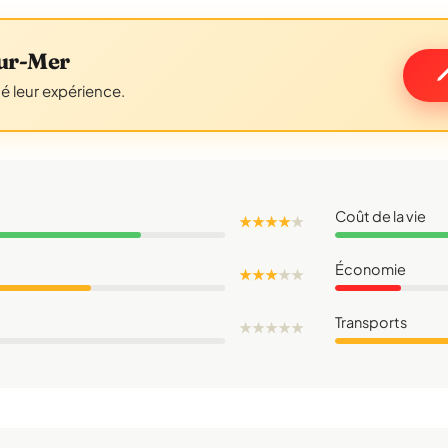
ur-Mer
gé leur expérience.
Coût de la vie
★ ★ ★ ★
★
Économie
★ ★ ★
★
★
Transports
★
★
★
★
★