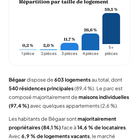
Répartition par taille de logement
59,5 %
26,6 %
11,7 %
0,2 %
2,0 %
5+
1 pièce
2 pièces
3 pièces
4 pièces
pièces
Bégaar
dispose de
603 logements
au total, dont
540 résidences principales
(89,4 %). Le parc est
composé majoritairement de
maisons individuelles
(97,4 %)
avec quelques appartements (2,6 %).
Les habitants de Bégaar sont
majoritairement
propriétaires (84,1 %)
face à
14,6 % de locataires
.
Avec
6,9 % de logements vacants
, le marché