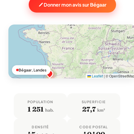
Donner mon avis sur Bégaar
Bégaar, Landes
Leaflet
|
© OpenStreetMa
POPULATION
SUPERFICIE
1 251
27,7
hab.
km²
DENSITÉ
CODE POSTAL