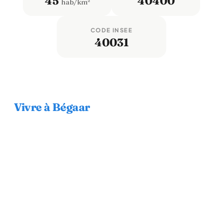
45
40400
hab/km²
CODE INSEE
40031
Vivre à Bégaar