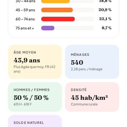
18,8 %
30 – 44 ans
20,9 %
45 – 59 ans
22,1 %
60 – 74 ans
8,7 %
75 ans et +
ÂGE MOYEN
MÉNAGES
43,9 ans
540
Plus âgée que moy. FR (42
2,28 pers. / ménage
ans)
HOMMES / FEMMES
DENSITÉ
50 % / 50 %
45 hab/km²
615 H · 618 F
Commune rurale
SOLDE NATUREL