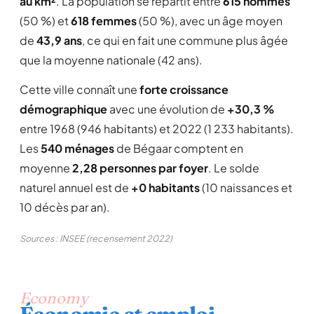
au km²
. La population se répartit entre
615 hommes
(50 %) et
618 femmes
(50 %), avec un âge moyen
de
43,9 ans
, ce qui en fait une commune plus âgée
que la moyenne nationale (42 ans).
Cette ville connaît une
forte croissance
démographique
avec une évolution de
+30,3 %
entre 1968 (946 habitants) et 2022 (1 233 habitants).
Les
540 ménages
de Bégaar comptent en
moyenne
2,28 personnes par foyer
. Le solde
naturel annuel est de
+0 habitants
(10 naissances et
10 décès par an).
Sources : INSEE (recensement 2022)
Economy