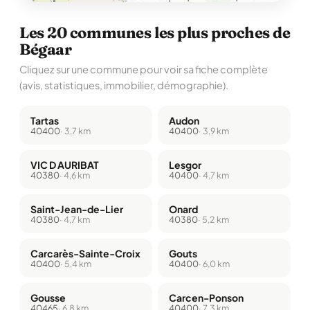
Les 20 communes les plus proches de
Bégaar
Cliquez sur une commune pour voir sa fiche complète
(avis, statistiques, immobilier, démographie).
Tartas
Audon
40400
· 3,7 km
40400
· 3,9 km
VIC D AURIBAT
Lesgor
40380
· 4,6 km
40400
· 4,7 km
Saint-Jean-de-Lier
Onard
40380
· 4,7 km
40380
· 5,2 km
Carcarès-Sainte-Croix
Gouts
40400
· 5,4 km
40400
· 6,0 km
Gousse
Carcen-Ponson
40465
· 6,8 km
40400
· 7,3 km