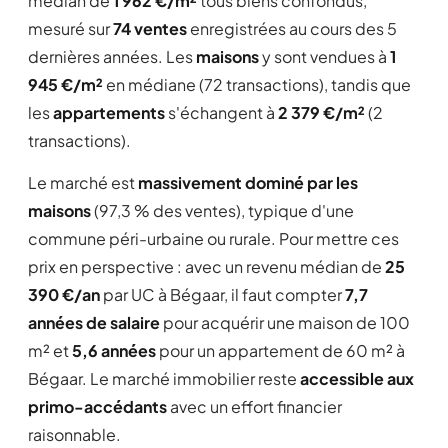
médian de
1 962 €/m²
tous biens confondus,
mesuré sur
74 ventes
enregistrées au cours des 5
dernières années. Les
maisons
y sont vendues à
1
945 €/m²
en médiane (72 transactions), tandis que
les
appartements
s'échangent à
2 379 €/m²
(2
transactions).
Le marché est
massivement dominé par les
maisons
(97,3 % des ventes), typique d'une
commune péri-urbaine ou rurale. Pour mettre ces
prix en perspective : avec un revenu médian de
25
390 €/an
par UC à Bégaar, il faut compter
7,7
années de salaire
pour acquérir une maison de 100
m² et
5,6 années
pour un appartement de 60 m² à
Bégaar. Le marché immobilier reste
accessible aux
primo-accédants
avec un effort financier
raisonnable.