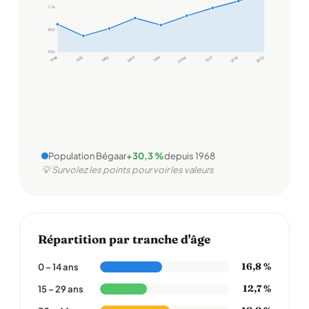
1,1 k
900
700
1968
1975
1982
1990
1999
2006
2011
2016
2022
Population Bégaar
+30,3 %
depuis 1968
💡 Survolez les points pour voir les valeurs
Répartition par tranche d'âge
16,8 %
0 – 14 ans
12,7 %
15 – 29 ans