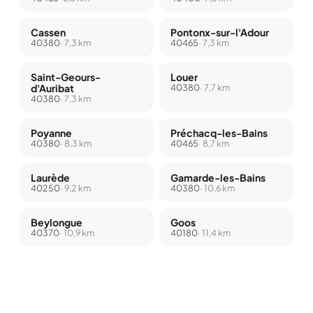
Cassen
Pontonx-sur-l'Adour
40380
· 7,3 km
40465
· 7,3 km
Saint-Geours-
Louer
d'Auribat
40380
· 7,7 km
40380
· 7,3 km
Poyanne
Préchacq-les-Bains
40380
· 8,3 km
40465
· 8,7 km
Laurède
Gamarde-les-Bains
40250
· 9,2 km
40380
· 10,6 km
Beylongue
Goos
40370
· 10,9 km
40180
· 11,4 km