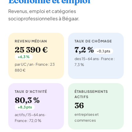
Économie et emploi
Revenus, emploi et catégories
socioprofessionnelles à Bégaar.
REVENU MÉDIAN
TAUX DE CHÔMAGE
25 390 €
7,2 %
-0,1 pts
+6,3 %
des 15-64 ans · France :
par UC / an · France : 23
7,3 %
880 €
TAUX D'ACTIVITÉ
ÉTABLISSEMENTS
ACTIFS
80,3 %
36
+8,3 pts
entreprises et
actifs / 15-64 ans ·
commerces
France : 72,0 %