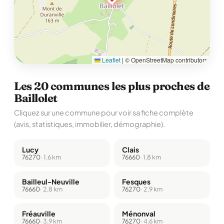
Leaflet
|
© OpenStreetMap contributors
Les 20 communes les plus proches de
Baillolet
Cliquez sur une commune pour voir sa fiche complète
(avis, statistiques, immobilier, démographie).
Lucy
Clais
76270
· 1,6 km
76660
· 1,8 km
Bailleul-Neuville
Fesques
76660
· 2,8 km
76270
· 2,9 km
Fréauville
Ménonval
76660
· 3,9 km
76270
· 4,6 km