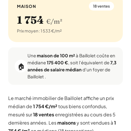
MAISON
18 ventes
1 754
€/m²
Prix moyen : 1 533 €/m²
Une
maison de 100 m²
à Baillolet coûte en
médiane
175 400 €
, soit l'équivalent de
7,3
🏠
années de salaire médian
d'un foyer de
Baillolet .
Le marché immobilier de Baillolet affiche un prix
médian de
1 754 €/m²
tous biens confondus,
mesuré sur
18 ventes
enregistrées au cours des 5
dernières années. Les
maisons
y sont vendues à
1
754 €/m²
en médiane (18 transactions),