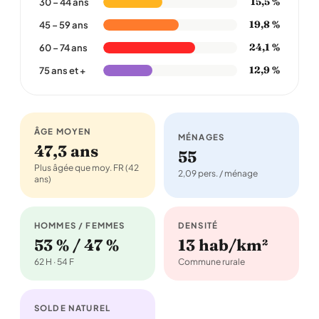
15,5 %
30 – 44 ans
19,8 %
45 – 59 ans
24,1 %
60 – 74 ans
12,9 %
75 ans et +
ÂGE MOYEN
MÉNAGES
47,3 ans
55
Plus âgée que moy. FR (42
2,09 pers. / ménage
ans)
HOMMES / FEMMES
DENSITÉ
53 % / 47 %
13 hab/km²
62 H · 54 F
Commune rurale
SOLDE NATUREL