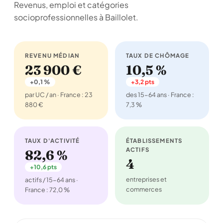
Revenus, emploi et catégories
socioprofessionnelles à Baillolet.
REVENU MÉDIAN
TAUX DE CHÔMAGE
23 900 €
10,5 %
+0,1 %
+3,2 pts
par UC / an · France : 23
des 15-64 ans · France :
880 €
7,3 %
TAUX D'ACTIVITÉ
ÉTABLISSEMENTS
ACTIFS
82,6 %
4
+10,6 pts
entreprises et
actifs / 15-64 ans ·
commerces
France : 72,0 %