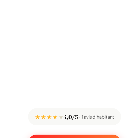
★ ★ ★ ★
★
4,0/5
1 avis d'habitant