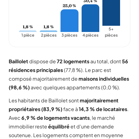
30,4 %
25,0 %
1,8 %
1,8 %
5+
1 pièce
2 pièces
3 pièces
4 pièces
pièces
Baillolet
dispose de
72 logements
au total, dont
56
résidences principales
(77,8 %). Le parc est
composé majoritairement de
maisons individuelles
(98,6 %)
avec quelques appartements (0,0 %).
Les habitants de Baillolet sont
majoritairement
propriétaires (83,9 %)
face à
14,3 % de locataires
.
Avec
6,9 % de logements vacants
, le marché
immobilier reste
équilibré
et d'une demande
soutenue. Les logements comptent en moyenne