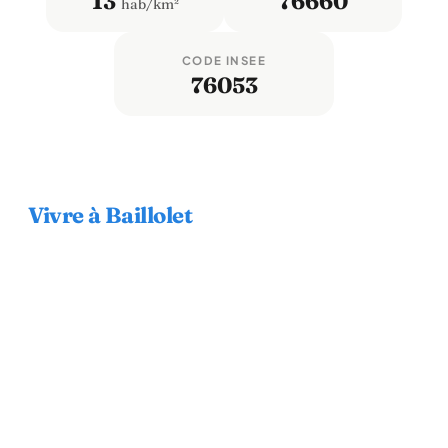
13
76660
hab/km²
CODE INSEE
76053
Vivre à Baillolet