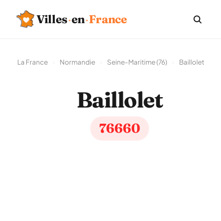
Villes
·
en
·
France
La France
›
Normandie
›
Seine-Maritime (76)
›
Baillolet
Baillolet
76660