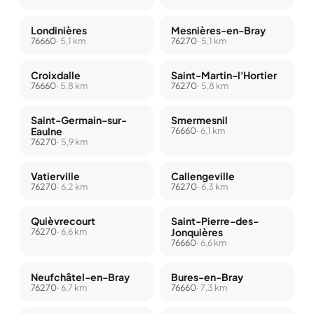
Londinières
Mesnières-en-Bray
76660
· 5,1 km
76270
· 5,1 km
Croixdalle
Saint-Martin-l'Hortier
76660
· 5,8 km
76270
· 5,8 km
Saint-Germain-sur-
Smermesnil
Eaulne
76660
· 6,1 km
76270
· 5,9 km
Vatierville
Callengeville
76270
· 6,2 km
76270
· 6,3 km
Quièvrecourt
Saint-Pierre-des-
76270
· 6,6 km
Jonquières
76660
· 6,6 km
Neufchâtel-en-Bray
Bures-en-Bray
76270
· 6,7 km
76660
· 7,3 km