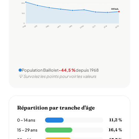
200
116 hab.
100
0
1968
1975
1982
1990
1999
2006
2011
2016
2022
Population Baillolet
-44,5 %
depuis 1968
💡 Survolez les points pour voir les valeurs
Répartition par tranche d'âge
11,2 %
0 – 14 ans
16,4 %
15 – 29 ans