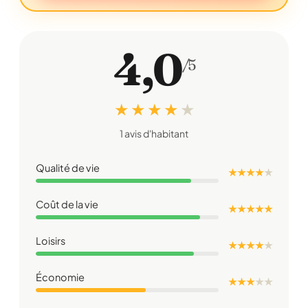
4,0
/5
★ ★ ★ ★
★
1 avis d'habitant
Qualité de vie
★ ★ ★ ★
★
Coût de la vie
★ ★ ★ ★ ★
Loisirs
★ ★ ★ ★
★
Économie
★ ★ ★
★
★