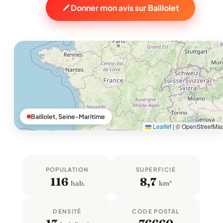
Donner mon avis sur Baillolet
Baillolet, Seine-Maritime
Leaflet
|
© OpenStreetMa
POPULATION
SUPERFICIE
116
8,7
hab.
km²
DENSITÉ
CODE POSTAL