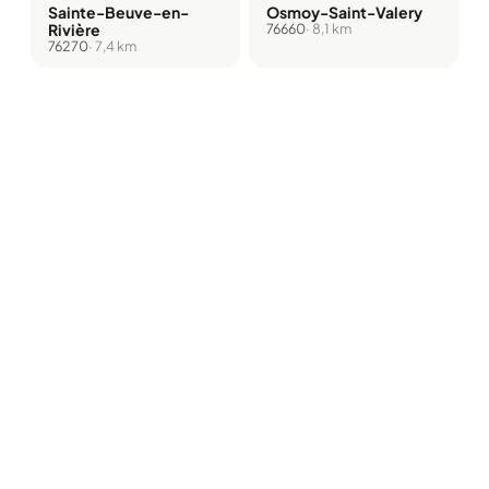
Sainte-Beuve-en-
Osmoy-Saint-Valery
Rivière
76660
· 8,1 km
76270
· 7,4 km