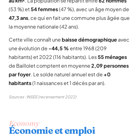
au km²
. La population se répartit entre
62 hommes
(53 %) et
54 femmes
(47 %), avec un âge moyen de
47,3 ans
, ce qui en fait une commune plus âgée que
la moyenne nationale (42 ans).
Cette ville connaît une
baisse démographique
avec
une évolution de
-44,5 %
entre 1968 (209
habitants) et 2022 (116 habitants). Les
55 ménages
de Baillolet comptent en moyenne
2,09 personnes
par foyer
. Le solde naturel annuel est de
+0
habitants
(1 naissances et 1 décès par an).
Sources : INSEE (recensement 2022)
Economy
Économie et emploi