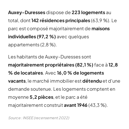
Auxey-Duresses
dispose de
223 logements
au
total, dont
142 résidences principales
(63,9 %). Le
parc est composé majoritairement de
maisons
individuelles (97,2 %)
avec quelques
appartements (2,8 %).
Les habitants de Auxey-Duresses sont
majoritairement propriétaires (82,1 %)
face à
12,8
% de locataires
. Avec
16,0 % de logements
vacants
, le marché immobilier est
détendu
et d'une
demande soutenue. Les logements comptent en
moyenne
5,2 pièces
, et le parc a été
majoritairement construit
avant 1946
(43,3 %).
Source : INSEE (recensement 2022)