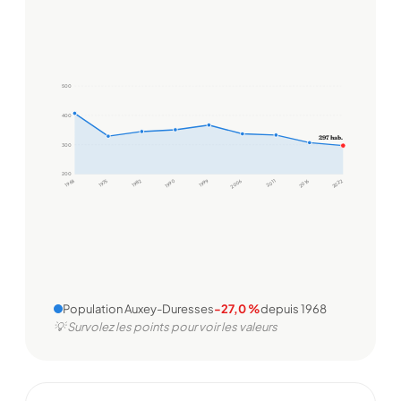
500
400
297 hab.
300
200
1968
1975
1982
1990
1999
2006
2011
2016
2022
Population Auxey-Duresses
-27,0 %
depuis 1968
💡 Survolez les points pour voir les valeurs