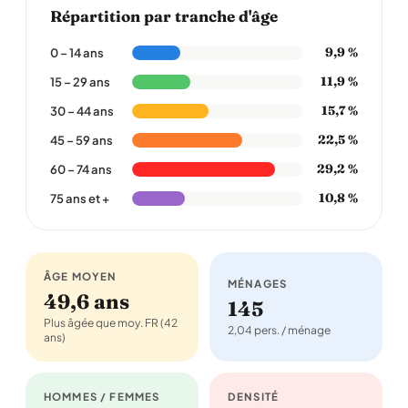
Répartition par tranche d'âge
9,9 %
0 – 14 ans
11,9 %
15 – 29 ans
15,7 %
30 – 44 ans
22,5 %
45 – 59 ans
29,2 %
60 – 74 ans
10,8 %
75 ans et +
ÂGE MOYEN
MÉNAGES
49,6 ans
145
Plus âgée que moy. FR (42
2,04 pers. / ménage
ans)
HOMMES / FEMMES
DENSITÉ