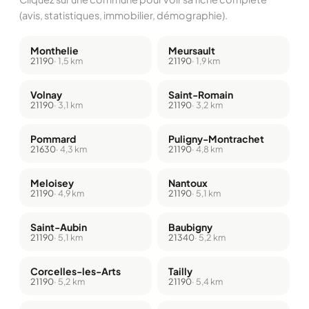
(avis, statistiques, immobilier, démographie).
Monthelie
Meursault
21190
· 1,5 km
21190
· 1,9 km
Volnay
Saint-Romain
21190
· 3,1 km
21190
· 3,2 km
Pommard
Puligny-Montrachet
21630
· 4,3 km
21190
· 4,8 km
Meloisey
Nantoux
21190
· 4,9 km
21190
· 5,1 km
Saint-Aubin
Baubigny
21190
· 5,1 km
21340
· 5,2 km
Corcelles-les-Arts
Tailly
21190
· 5,2 km
21190
· 5,4 km