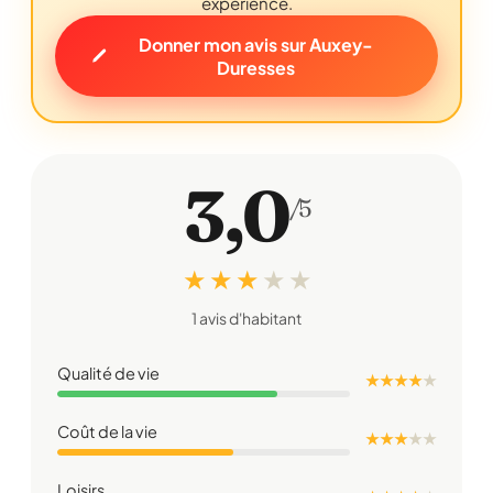
expérience.
Donner mon avis sur Auxey-
Duresses
3,0
/5
★ ★ ★
★
★
1 avis d'habitant
Qualité de vie
★ ★ ★ ★
★
Coût de la vie
★ ★ ★
★
★
Loisirs