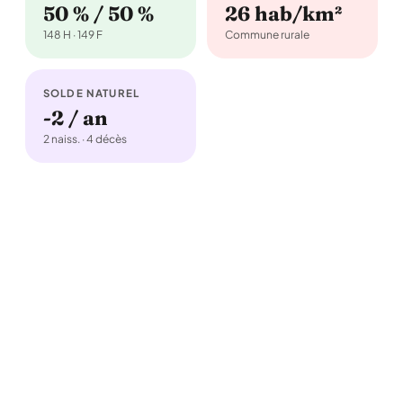
50 % / 50 %
26 hab/km²
148 H · 149 F
Commune rurale
SOLDE NATUREL
-2 / an
2 naiss. · 4 décès