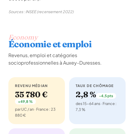
Sources : INSEE (recensement 2022)
Economy
Économie et emploi
Revenus, emploi et catégories
socioprofessionnelles à Auxey-Duresses.
REVENU MÉDIAN
TAUX DE CHÔMAGE
35 780 €
2,8 %
-4,5 pts
+49,8 %
des 15-64 ans · France :
par UC / an · France : 23
7,3 %
880 €