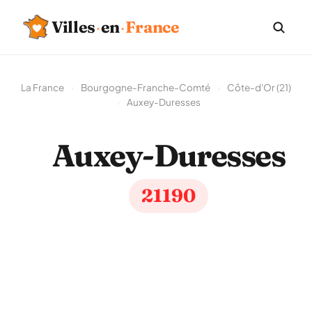
Villes
·
en
·
France
La France
›
Bourgogne-Franche-Comté
›
Côte-d'Or (21)
›
Auxey-Duresses
Auxey-Duresses
21190