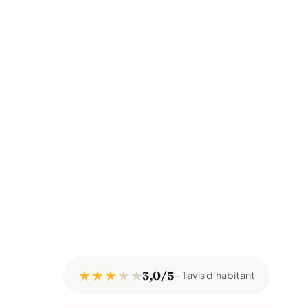
★ ★ ★
★
★
3,0/5
1 avis d'habitant