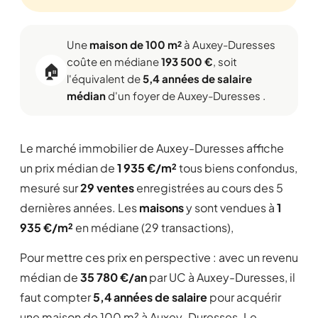
Une
maison de 100 m²
à Auxey-Duresses
coûte en médiane
193 500 €
, soit
🏠
l'équivalent de
5,4 années de salaire
médian
d'un foyer de Auxey-Duresses .
Le marché immobilier de Auxey-Duresses affiche
un prix médian de
1 935 €/m²
tous biens confondus,
mesuré sur
29 ventes
enregistrées au cours des 5
dernières années. Les
maisons
y sont vendues à
1
935 €/m²
en médiane (29 transactions),
Pour mettre ces prix en perspective : avec un revenu
médian de
35 780 €/an
par UC à Auxey-Duresses, il
faut compter
5,4 années de salaire
pour acquérir
une maison de 100 m² à Auxey-Duresses. Le