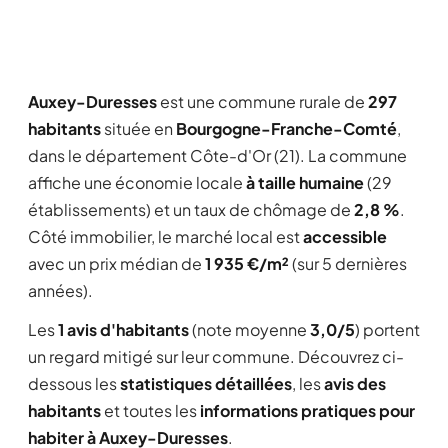
Auxey-Duresses
est une commune rurale de
297
habitants
située en
Bourgogne-Franche-Comté
,
dans le département Côte-d'Or (21). La commune
affiche une économie locale
à taille humaine
(29
établissements) et un taux de chômage de
2,8 %
.
Côté immobilier, le marché local est
accessible
avec un prix médian de
1 935 €/m²
(sur 5 dernières
années).
Les
1 avis d'habitants
(note moyenne
3,0/5
) portent
un regard mitigé sur leur commune. Découvrez ci-
dessous les
statistiques détaillées
, les
avis des
habitants
et toutes les
informations pratiques pour
habiter à Auxey-Duresses
.