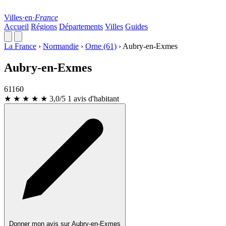
Villes
·
en
·
France
Accueil
Régions
Départements
Villes
Guides
La France
›
Normandie
›
Orne (61)
›
Aubry-en-Exmes
Aubry-en-Exmes
61160
★ ★ ★
★
★
3,0/5
1 avis d'habitant
Donner mon avis sur Aubry-en-Exmes