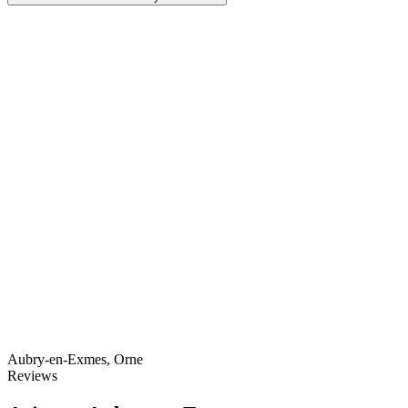
Leaflet
|
© OpenStreetMap
Aubry-en-Exmes, Orne
Reviews