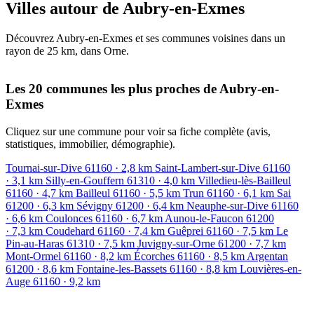
Villes autour de Aubry-en-Exmes
Découvrez Aubry-en-Exmes et ses communes voisines dans un
rayon de 25 km, dans Orne.
Leaflet
|
© OpenStreetMap contributors
+
Les 20 communes les plus proches de Aubry-en-
Exmes
−
Cliquez sur une commune pour voir sa fiche complète (avis,
statistiques, immobilier, démographie).
Tournai-sur-Dive
61160
· 2,8 km
Saint-Lambert-sur-Dive
61160
· 3,1 km
Silly-en-Gouffern
61310
· 4,0 km
Villedieu-lès-Bailleul
61160
· 4,7 km
Bailleul
61160
· 5,5 km
Trun
61160
· 6,1 km
Sai
61200
· 6,3 km
Sévigny
61200
· 6,4 km
Neauphe-sur-Dive
61160
· 6,6 km
Coulonces
61160
· 6,7 km
Aunou-le-Faucon
61200
· 7,3 km
Coudehard
61160
· 7,4 km
Guêprei
61160
· 7,5 km
Le
Pin-au-Haras
61310
· 7,5 km
Juvigny-sur-Orne
61200
· 7,7 km
Mont-Ormel
61160
· 8,2 km
Écorches
61160
· 8,5 km
Argentan
61200
· 8,6 km
Fontaine-les-Bassets
61160
· 8,8 km
Louvières-en-
Auge
61160
· 9,2 km