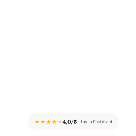
★ ★ ★ ★
★
4,0/5
1 avis d'habitant