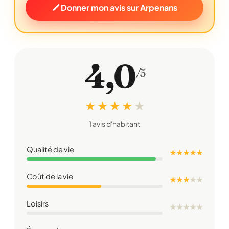
Donner mon avis sur Arpenans
4,0
/5
★ ★ ★ ★
★
1 avis d'habitant
Qualité de vie
★ ★ ★ ★ ★
Coût de la vie
★ ★ ★
★
★
Loisirs
★
★
★
★
★