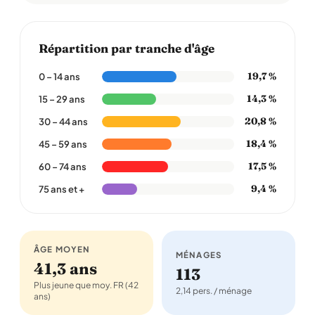
Répartition par tranche d'âge
19,7 %
0 – 14 ans
14,3 %
15 – 29 ans
20,8 %
30 – 44 ans
18,4 %
45 – 59 ans
17,5 %
60 – 74 ans
9,4 %
75 ans et +
ÂGE MOYEN
MÉNAGES
41,3 ans
113
Plus jeune que moy. FR (42
2,14 pers. / ménage
ans)