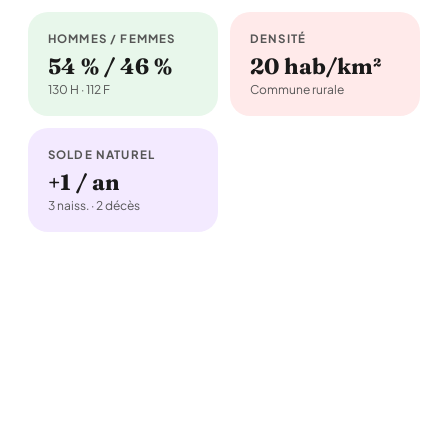
HOMMES / FEMMES
DENSITÉ
54 % / 46 %
20 hab/km²
130 H · 112 F
Commune rurale
SOLDE NATUREL
+1 / an
3 naiss. · 2 décès