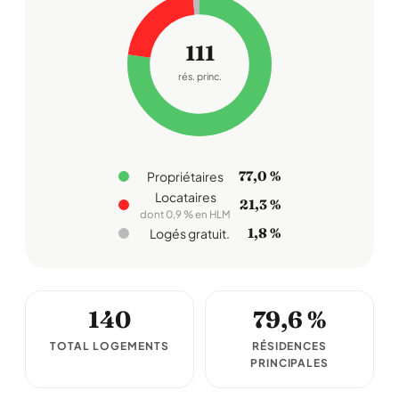
111
rés. princ.
77,0 %
Propriétaires
Locataires
21,3 %
dont 0,9 % en HLM
1,8 %
Logés gratuit.
140
79,6 %
TOTAL LOGEMENTS
RÉSIDENCES
PRINCIPALES