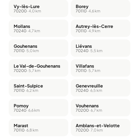
Vy-lès-Lure
Borey
70200
· 4,0 km
70110
· 4,6 km
Mollans
Autrey-lès-Cerre
70240
· 4,7 km
70110
· 4,9 km
Gouhenans
Liévans
70110
· 5,0 km
70240
· 5,5 km
Le Val-de-Gouhenans
Villafans
70200
· 5,7 km
70110
· 5,7 km
Saint-Sulpice
Genevreuille
70110
· 6,2 km
70240
· 6,5 km
Pomoy
Vouhenans
70240
· 6,6 km
70200
· 6,7 km
Marast
Amblans-et-Velotte
70110
· 6,8 km
70200
· 7,0 km