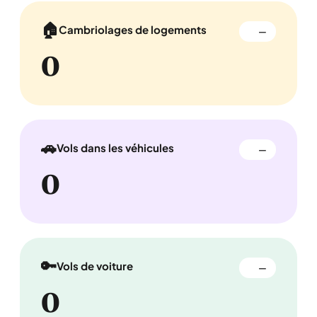
🏠
Cambriolages de logements
—
0
🚗
Vols dans les véhicules
—
0
🔑
Vols de voiture
—
0