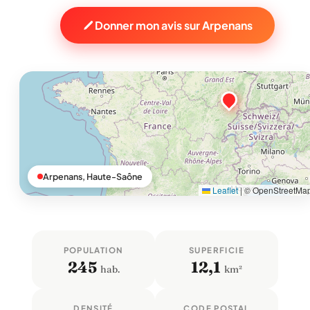
Donner mon avis sur Arpenans
Arpenans, Haute-Saône
Leaflet
|
© OpenStreetMa
POPULATION
SUPERFICIE
245
12,1
hab.
km²
DENSITÉ
CODE POSTAL