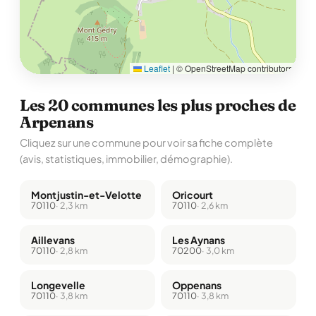
Leaflet
|
© OpenStreetMap contributors
Les 20 communes les plus proches de
Arpenans
Cliquez sur une commune pour voir sa fiche complète
(avis, statistiques, immobilier, démographie).
Montjustin-et-Velotte
Oricourt
70110
· 2,3 km
70110
· 2,6 km
Aillevans
Les Aynans
70110
· 2,8 km
70200
· 3,0 km
Longevelle
Oppenans
70110
· 3,8 km
70110
· 3,8 km