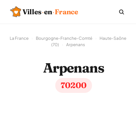
Villes
·
en
·
France
La France
›
Bourgogne-Franche-Comté
›
Haute-Saône
(70)
›
Arpenans
Arpenans
70200