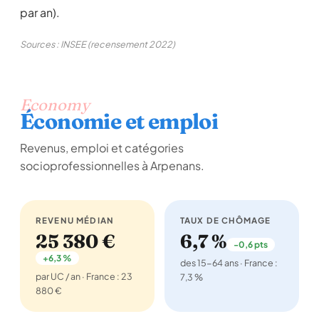
par an).
Sources : INSEE (recensement 2022)
Economy
Économie et emploi
Revenus, emploi et catégories
socioprofessionnelles à Arpenans.
REVENU MÉDIAN
TAUX DE CHÔMAGE
25 380 €
6,7 %
-0,6 pts
+6,3 %
des 15-64 ans · France :
par UC / an · France : 23
7,3 %
880 €