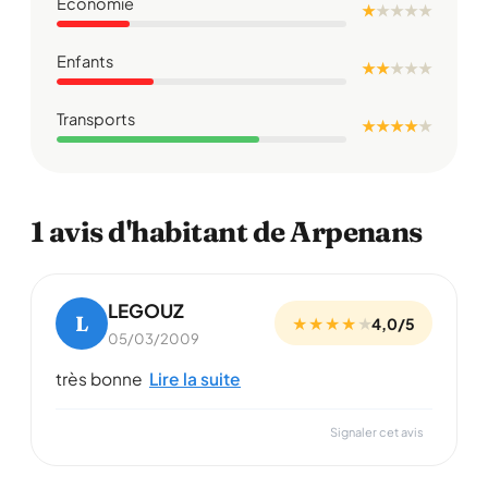
Économie
★
★
★
★
★
Enfants
★ ★
★
★
★
Transports
★ ★ ★ ★
★
1 avis d'habitant de Arpenans
LEGOUZ
L
★ ★ ★ ★
★
4,0/5
05/03/2009
très bonne
Lire la suite
Signaler cet avis