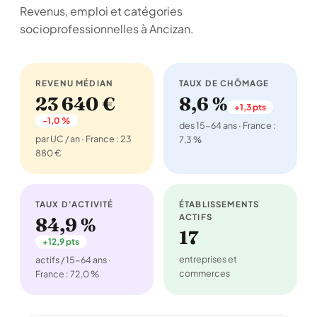
Revenus, emploi et catégories
socioprofessionnelles à Ancizan.
REVENU MÉDIAN
TAUX DE CHÔMAGE
23 640 €
8,6 %
+1,3 pts
-1,0 %
des 15-64 ans · France :
par UC / an · France : 23
7,3 %
880 €
TAUX D'ACTIVITÉ
ÉTABLISSEMENTS
ACTIFS
84,9 %
17
+12,9 pts
entreprises et
actifs / 15-64 ans ·
commerces
France : 72,0 %