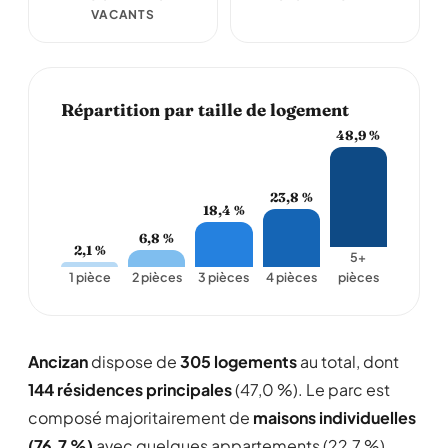
VACANTS
Répartition par taille de logement
48,9 %
23,8 %
18,4 %
6,8 %
2,1 %
5+
1 pièce
2 pièces
3 pièces
4 pièces
pièces
Ancizan
dispose de
305 logements
au total, dont
144 résidences principales
(47,0 %). Le parc est
composé majoritairement de
maisons individuelles
(76,7 %)
avec quelques appartements (22,7 %).