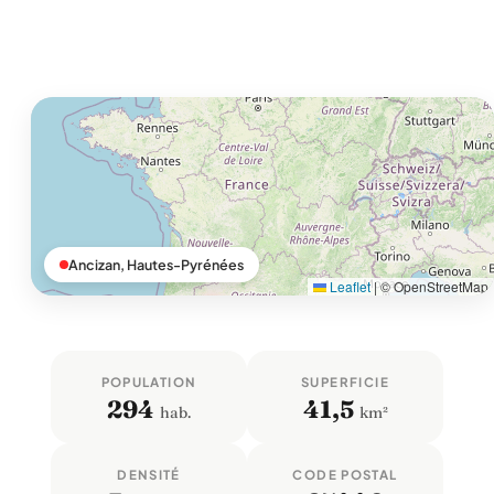
Ancizan, Hautes-Pyrénées
Leaflet
|
© OpenStreetMap
POPULATION
SUPERFICIE
294
41,5
hab.
km²
DENSITÉ
CODE POSTAL