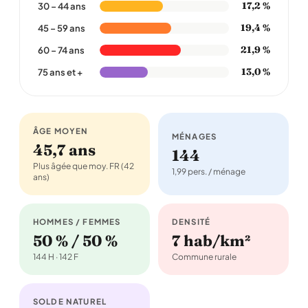
17,2 %
30 – 44 ans
19,4 %
45 – 59 ans
21,9 %
60 – 74 ans
13,0 %
75 ans et +
ÂGE MOYEN
MÉNAGES
45,7 ans
144
Plus âgée que moy. FR (42
1,99 pers. / ménage
ans)
HOMMES / FEMMES
DENSITÉ
50 % / 50 %
7 hab/km²
144 H · 142 F
Commune rurale
SOLDE NATUREL