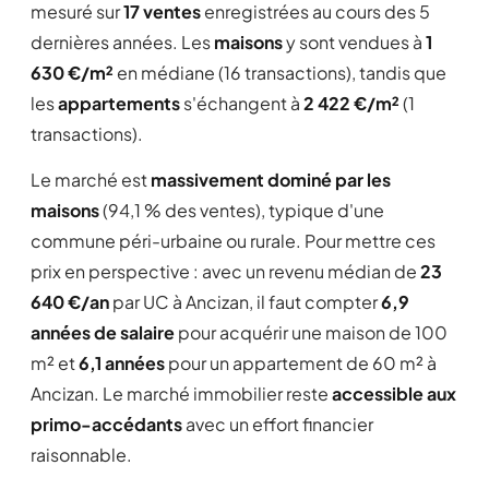
mesuré sur
17 ventes
enregistrées au cours des 5
dernières années. Les
maisons
y sont vendues à
1
630 €/m²
en médiane (16 transactions), tandis que
les
appartements
s'échangent à
2 422 €/m²
(1
transactions).
Le marché est
massivement dominé par les
maisons
(94,1 % des ventes), typique d'une
commune péri-urbaine ou rurale. Pour mettre ces
prix en perspective : avec un revenu médian de
23
640 €/an
par UC à Ancizan, il faut compter
6,9
années de salaire
pour acquérir une maison de 100
m² et
6,1 années
pour un appartement de 60 m² à
Ancizan. Le marché immobilier reste
accessible aux
primo-accédants
avec un effort financier
raisonnable.