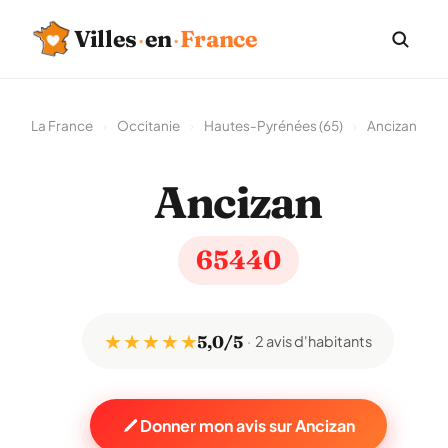
Villes
·
en
·
France
La France
›
Occitanie
›
Hautes-Pyrénées (65)
›
Ancizan
Ancizan
65440
★ ★ ★ ★ ★
5,0/5
2 avis d'habitants
Donner mon avis sur Ancizan