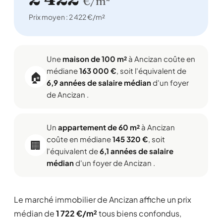
€/m²
Prix moyen : 2 422 €/m²
Une
maison de 100 m²
à Ancizan coûte en
médiane
163 000 €
, soit l'équivalent de
🏠
6,9 années de salaire médian
d'un foyer
de Ancizan .
Un
appartement de 60 m²
à Ancizan
coûte en médiane
145 320 €
, soit
🏢
l'équivalent de
6,1 années de salaire
médian
d'un foyer de Ancizan .
Le marché immobilier de Ancizan affiche un prix
médian de
1 722 €/m²
tous biens confondus,