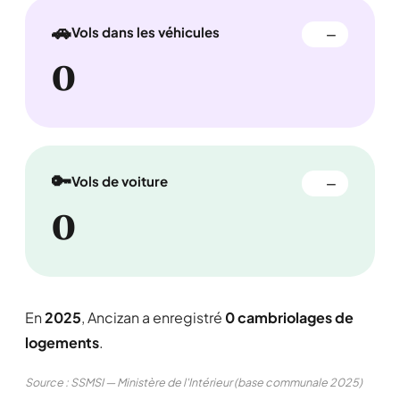
🚗
Vols dans les véhicules
—
0
🔑
Vols de voiture
—
0
En
2025
, Ancizan a enregistré
0 cambriolages de
logements
.
Source : SSMSI — Ministère de l'Intérieur (base communale 2025)