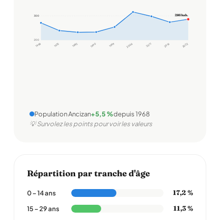
286 hab.
300
300
200
1968
1975
1982
1990
1999
2006
2011
2016
2022
Population Ancizan
+5,5 %
depuis 1968
💡 Survolez les points pour voir les valeurs
Répartition par tranche d'âge
17,2 %
0 – 14 ans
11,3 %
15 – 29 ans