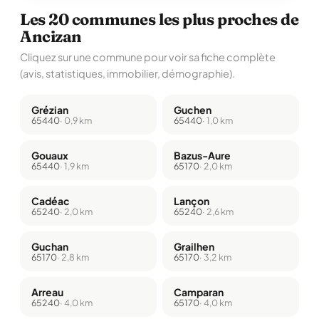
Les 20 communes les plus proches de
Ancizan
Cliquez sur une commune pour voir sa fiche complète
(avis, statistiques, immobilier, démographie).
Grézian
Guchen
65440
· 0,9 km
65440
· 1,0 km
Gouaux
Bazus-Aure
65440
· 1,9 km
65170
· 2,0 km
Cadéac
Lançon
65240
· 2,0 km
65240
· 2,6 km
Guchan
Grailhen
65170
· 2,8 km
65170
· 3,2 km
Arreau
Camparan
65240
· 4,0 km
65170
· 4,0 km