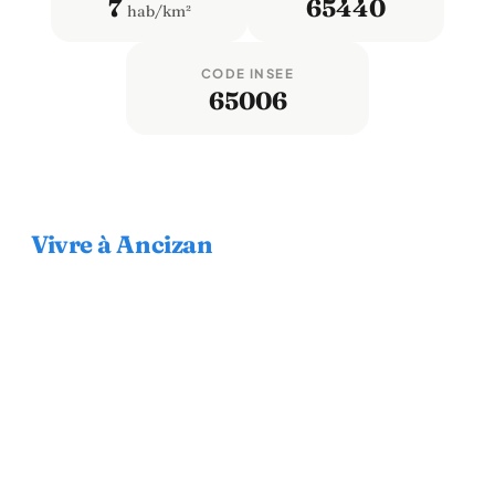
7
65440
hab/km²
CODE INSEE
65006
Vivre à Ancizan