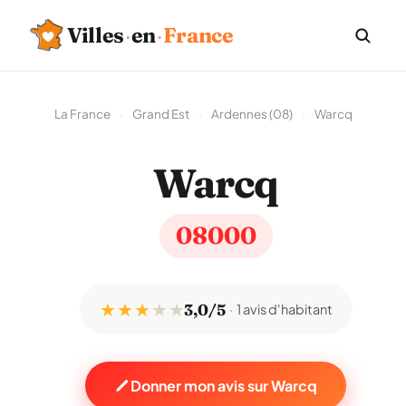
Villes
·
en
·
France
La France
›
Grand Est
›
Ardennes (08)
›
Warcq
Warcq
08000
★ ★ ★
★
★
3,0/5
1 avis d'habitant
Donner mon avis sur Warcq