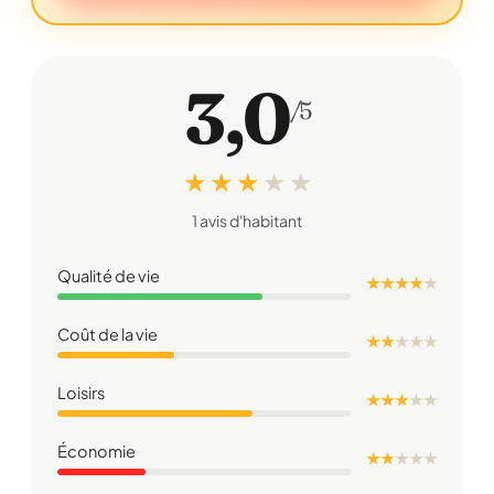
3,0
/5
★ ★ ★
★
★
1 avis d'habitant
Qualité de vie
★ ★ ★ ★
★
Coût de la vie
★ ★
★
★
★
Loisirs
★ ★ ★
★
★
Économie
★ ★
★
★
★