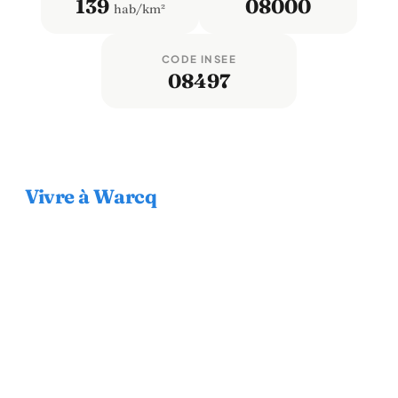
139
08000
hab/km²
CODE INSEE
08497
Vivre à Warcq