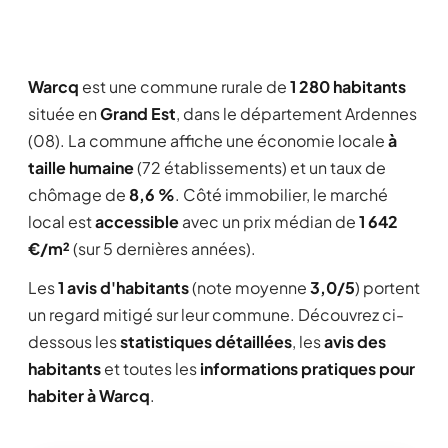
Warcq
est une commune rurale de
1 280 habitants
située en
Grand Est
, dans le département Ardennes
(08). La commune affiche une économie locale
à
taille humaine
(72 établissements) et un taux de
chômage de
8,6 %
. Côté immobilier, le marché
local est
accessible
avec un prix médian de
1 642
€/m²
(sur 5 dernières années).
Les
1 avis d'habitants
(note moyenne
3,0/5
) portent
un regard mitigé sur leur commune. Découvrez ci-
dessous les
statistiques détaillées
, les
avis des
habitants
et toutes les
informations pratiques pour
habiter à Warcq
.