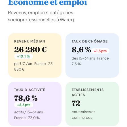
Économie et emploi
Revenus, emploi et catégories
socioprofessionnelles à Warcq.
REVENU MÉDIAN
TAUX DE CHÔMAGE
26 280 €
8,6 %
+1,3 pts
+10,1 %
des 15-64 ans · France :
par UC / an · France : 23
7,3 %
880 €
TAUX D'ACTIVITÉ
ÉTABLISSEMENTS
ACTIFS
78,6 %
72
+6,6 pts
entreprises et
actifs / 15-64 ans ·
commerces
France : 72,0 %