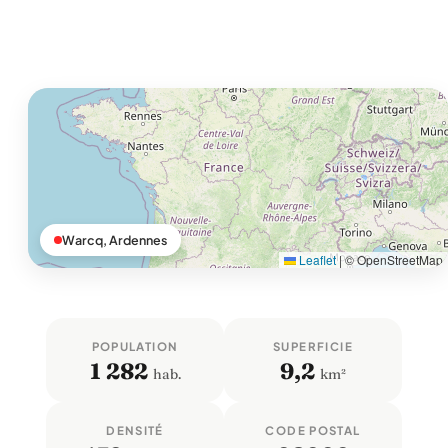
Warcq, Ardennes
Leaflet
|
© OpenStreetMap
POPULATION
SUPERFICIE
1 282
9,2
hab.
km²
DENSITÉ
CODE POSTAL