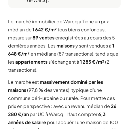
de Warcq .
Le marché immobilier de Warcq affiche un prix
médian de
1 642 €/m²
tous biens confondus,
mesuré sur
89 ventes
enregistrées au cours des 5
dernières années. Les
maisons
y sont vendues à
1
648 €/m²
en médiane (87 transactions), tandis que
les
appartements
s'échangent à
1 285 €/m²
(2
transactions).
Le marché est
massivement dominé par les
maisons
(97,8 % des ventes), typique d'une
commune péri-urbaine ou rurale. Pour mettre ces
prix en perspective : avec un revenu médian de
26
280 €/an
par UC à Warcq, il faut compter
6,3
années de salaire
pour acquérir une maison de 100