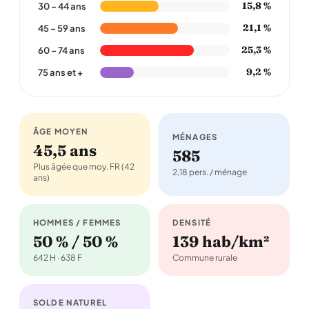
15,8 %
30 – 44 ans
21,1 %
45 – 59 ans
25,3 %
60 – 74 ans
9,2 %
75 ans et +
ÂGE MOYEN
MÉNAGES
45,5 ans
585
Plus âgée que moy. FR (42
2,18 pers. / ménage
ans)
HOMMES / FEMMES
DENSITÉ
50 % / 50 %
139 hab/km²
642 H · 638 F
Commune rurale
SOLDE NATUREL