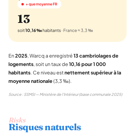
+ que moyenne FR
13
soit
10,16 ‰
habitants
· France ≈ 3,3 ‰
En
2025
, Warcq a enregistré
13 cambriolages de
logements
, soit un taux de
10,16 pour 1 000
habitants
. Ce niveau est
nettement supérieur à la
moyenne nationale
(3,3 ‰).
Source : SSMSI — Ministère de l'Intérieur (base communale 2025)
Risks
Risques naturels