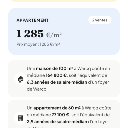
APPARTEMENT
2 ventes
1 285
€/m²
Prix moyen : 1 285 €/m²
Une
maison de 100 m²
à Warcq coûte en
médiane
164 800 €
, soit l'équivalent de
🏠
6,3 années de salaire médian
d'un foyer
de Warcq .
Un
appartement de 60 m²
à Warcq coûte
en médiane
77 100 €
, soit l'équivalent de
🏢
2,9 années de salaire médian
d'un foyer