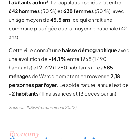
habitants au km²
. La population se répartit entre
642 hommes
(50 %) et
638 femmes
(50 %), avec
un âge moyen de
45,5 ans
, ce qui en fait une
commune plus âgée que la moyenne nationale (42
ans).
Cette ville connaît une
baisse démographique
avec
une évolution de
-14,1 %
entre 1968 (1 490
habitants) et 2022 (1 280 habitants). Les
585
ménages
de Warcq comptent en moyenne
2,18
personnes par foyer
. Le solde naturel annuel est de
-2 habitants
(11 naissances et 13 décès par an).
Sources : INSEE (recensement 2022)
Economy