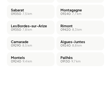
Sabarat
Montagagne
09350
· 7,5 km
09240
· 7,7 km
Les Bordes-sur-Arize
Rimont
09350
· 7,8 km
09420
· 8,3 km
Camarade
Aigues-Juntes
09290
· 8,5 km
09240
· 8,8 km
Montels
Pailhès
09240
· 9,4 km
09130
· 9,7 km