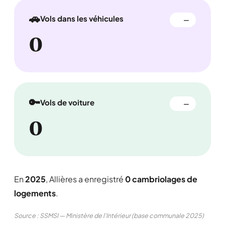
🚗
Vols dans les véhicules
—
0
🔑
Vols de voiture
—
0
En
2025
, Allières a enregistré
0 cambriolages de
logements
.
Source : SSMSI — Ministère de l'Intérieur (base communale 2025)