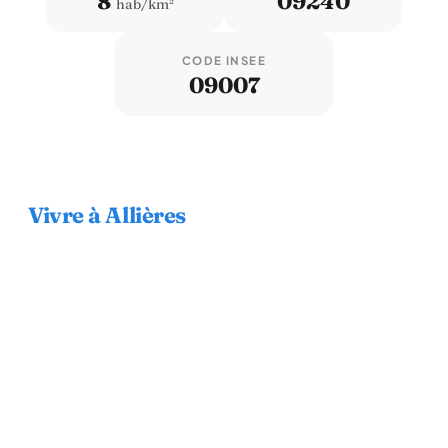
8
09240
hab/km²
CODE INSEE
09007
Vivre à Allières