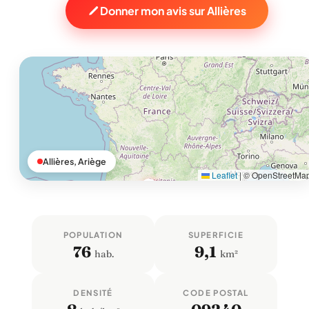
Donner mon avis sur Allières
Allières, Ariège
Leaflet
|
© OpenStreetMa
POPULATION
SUPERFICIE
76
9,1
hab.
km²
DENSITÉ
CODE POSTAL