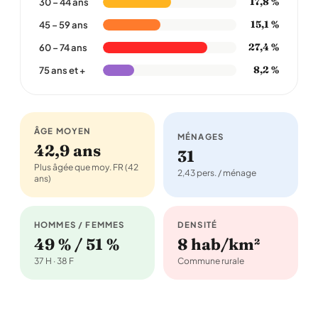
17,8 %
30 – 44 ans
15,1 %
45 – 59 ans
27,4 %
60 – 74 ans
8,2 %
75 ans et +
ÂGE MOYEN
MÉNAGES
42,9 ans
31
Plus âgée que moy. FR (42
2,43 pers. / ménage
ans)
HOMMES / FEMMES
DENSITÉ
49 % / 51 %
8 hab/km²
37 H · 38 F
Commune rurale