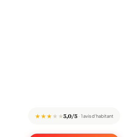
★ ★ ★
★
★
3,0/5
1 avis d'habitant