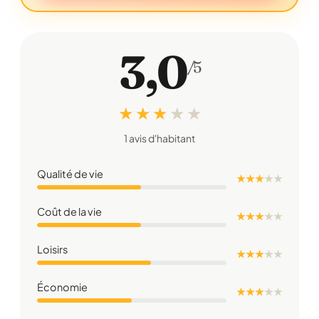
3,0
/5
★ ★ ★
★
★
1 avis d'habitant
Qualité de vie
★ ★ ★
★
★
Coût de la vie
★ ★ ★
★
★
Loisirs
★ ★ ★
★
★
Économie
★ ★ ★
★
★