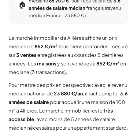
médiane
85 200 €
, soit l'équivalent de
3,6
🏠
années de salaire médian
français (revenu
médian France : 23 880 €) .
Le marché immobilier de Allières affiche un prix
médian de
852 €/m²
tous biens confondus, mesuré
sur
3 ventes
enregistrées au cours des 5 dernières
années. Les
maisons
y sont vendues à
852 €/m²
en
médiane (3 transactions),
Pour mettre ces prix en perspective : avec le revenu
médian national de
23 880 €/an
, il faut compter
3,6
années de salaire
pour acquérir une maison de 100
m² à Allières. Le marché immobilier reste
très
accessible
, avec moins de 5 années de salaire
médian nécessaires pour un appartement standard.