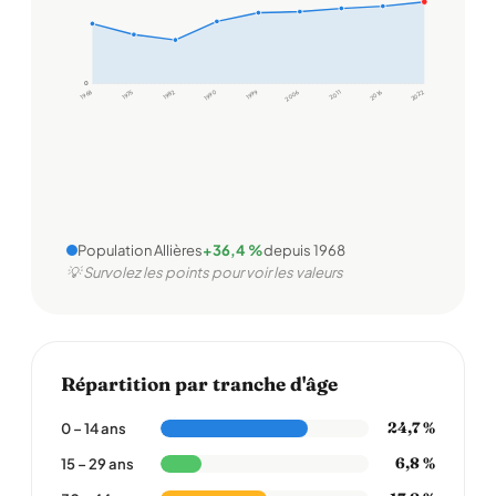
0
0
1968
1975
1982
1990
1999
2006
2011
2016
2022
Population Allières
+36,4 %
depuis 1968
💡 Survolez les points pour voir les valeurs
Répartition par tranche d'âge
24,7 %
0 – 14 ans
6,8 %
15 – 29 ans