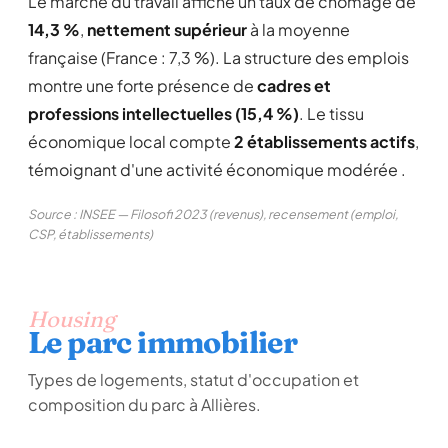
Le marché du travail affiche un taux de chômage de
14,3 %
,
nettement supérieur
à la moyenne
française (France : 7,3 %). La structure des emplois
montre une forte présence de
cadres et
professions intellectuelles (15,4 %)
. Le tissu
économique local compte
2 établissements actifs
,
témoignant d'une activité économique modérée .
Source : INSEE — Filosofi 2023 (revenus), recensement (emploi,
CSP, établissements)
Housing
Le parc immobilier
Types de logements, statut d'occupation et
composition du parc à Allières.