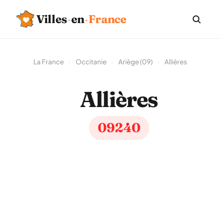
Villes
·
en
·
France
La France
›
Occitanie
›
Ariège (09)
›
Allières
Allières
09240