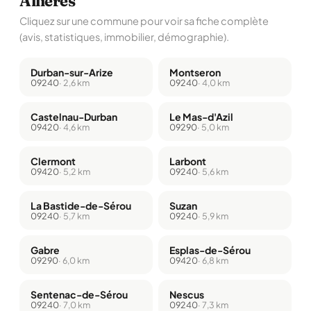
Allières
Cliquez sur une commune pour voir sa fiche complète
(avis, statistiques, immobilier, démographie).
Durban-sur-Arize
Montseron
09240
· 2,6 km
09240
· 4,0 km
Castelnau-Durban
Le Mas-d'Azil
09420
· 4,6 km
09290
· 5,0 km
Clermont
Larbont
09420
· 5,2 km
09240
· 5,6 km
La Bastide-de-Sérou
Suzan
09240
· 5,7 km
09240
· 5,9 km
Gabre
Esplas-de-Sérou
09290
· 6,0 km
09420
· 6,8 km
Sentenac-de-Sérou
Nescus
09240
· 7,0 km
09240
· 7,3 km