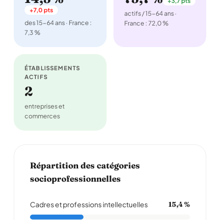
+3,7 pts
+7,0 pts
actifs / 15-64 ans ·
des 15-64 ans · France :
France : 72,0 %
7,3 %
ÉTABLISSEMENTS
ACTIFS
2
entreprises et
commerces
Répartition des catégories
socioprofessionnelles
Cadres et professions intellectuelles
15,4 %