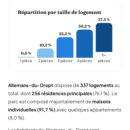
Répartition par taille de logement
37,5 %
30,2 %
22,2 %
10,2 %
0,0 %
5+
1 pièce
2 pièces
3 pièces
4 pièces
pièces
Allemans-du-Dropt
dispose de
337 logements
au
total, dont
256 résidences principales
(76,1 %). Le
parc est composé majoritairement de
maisons
individuelles (91,7 %)
avec quelques appartements
(8,0 %).
Les habitants de Allemans-du-Dropt sont