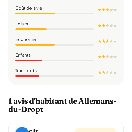
Coût de la vie
★ ★ ★
★
★
Loisirs
★ ★
★
★
★
Économie
★ ★ ★
★
★
Enfants
★ ★
★
★
★
Transports
★ ★
★
★
★
1 avis d'habitant de Allemans-
du-Dropt
dite