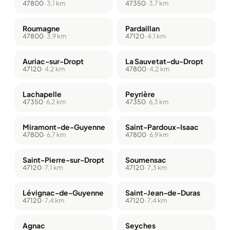
47800
· 3,1 km
47350
· 3,7 km
Roumagne
Pardaillan
47800
· 3,9 km
47120
· 4,1 km
Auriac-sur-Dropt
La Sauvetat-du-Dropt
47120
· 4,2 km
47800
· 4,2 km
Lachapelle
Peyrière
47350
· 6,2 km
47350
· 6,3 km
Miramont-de-Guyenne
Saint-Pardoux-Isaac
47800
· 6,7 km
47800
· 6,9 km
Saint-Pierre-sur-Dropt
Soumensac
47120
· 7,1 km
47120
· 7,3 km
Lévignac-de-Guyenne
Saint-Jean-de-Duras
47120
· 7,4 km
47120
· 7,4 km
Agnac
Seyches