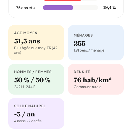
19,4 %
75 ans et +
ÂGE MOYEN
MÉNAGES
51,3 ans
255
Plus âgée que moy. FR (42
1,91 pers. / ménage
ans)
HOMMES / FEMMES
DENSITÉ
50 % / 50 %
76 hab/km²
242 H · 244 F
Commune rurale
SOLDE NATUREL
-3 / an
4 naiss. · 7 décès