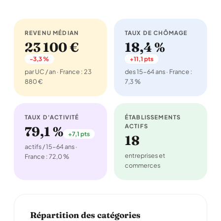
REVENU MÉDIAN
TAUX DE CHÔMAGE
23 100 €
18,4 %
-3,3 %
+11,1 pts
par UC / an · France : 23
des 15-64 ans · France :
880 €
7,3 %
TAUX D'ACTIVITÉ
ÉTABLISSEMENTS
ACTIFS
79,1 %
+7,1 pts
18
actifs / 15-64 ans ·
entreprises et
France : 72,0 %
commerces
Répartition des catégories