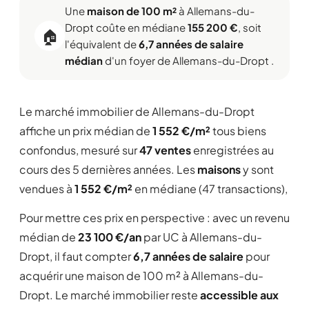
Une
maison de 100 m²
à Allemans-du-
Dropt coûte en médiane
155 200 €
, soit
🏠
l'équivalent de
6,7 années de salaire
médian
d'un foyer de Allemans-du-Dropt .
Le marché immobilier de Allemans-du-Dropt
affiche un prix médian de
1 552 €/m²
tous biens
confondus, mesuré sur
47 ventes
enregistrées au
cours des 5 dernières années. Les
maisons
y sont
vendues à
1 552 €/m²
en médiane (47 transactions),
Pour mettre ces prix en perspective : avec un revenu
médian de
23 100 €/an
par UC à Allemans-du-
Dropt, il faut compter
6,7 années de salaire
pour
acquérir une maison de 100 m² à Allemans-du-
Dropt. Le marché immobilier reste
accessible aux