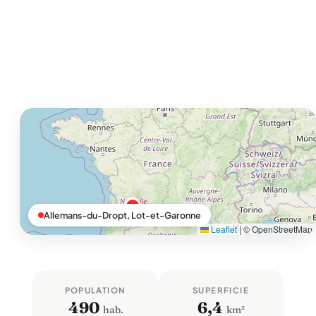
Allemans-du-Dropt, Lot-et-Garonne
Leaflet
|
© OpenStreetMap
POPULATION
SUPERFICIE
490
6,4
hab.
km²