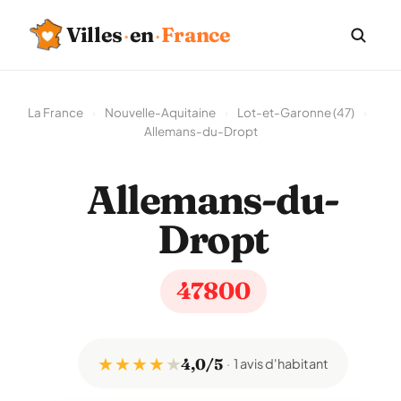
Villes
·
en
·
France
La France
›
Nouvelle-Aquitaine
›
Lot-et-Garonne (47)
›
Allemans-du-Dropt
Allemans-du-
Dropt
47800
★ ★ ★ ★
★
4,0/5
1 avis d'habitant