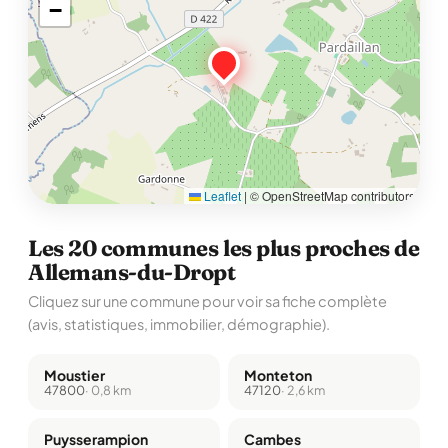
−
Leaflet
|
© OpenStreetMap contributors
Les 20 communes les plus proches de
Allemans-du-Dropt
Cliquez sur une commune pour voir sa fiche complète
(avis, statistiques, immobilier, démographie).
Moustier
Monteton
47800
· 0,8 km
47120
· 2,6 km
Puysserampion
Cambes