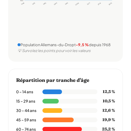
400
1968
1975
1982
1990
1999
2006
2011
2016
2022
Population Allemans-du-Dropt
-9,5 %
depuis 1968
💡 Survolez les points pour voir les valeurs
Répartition par tranche d'âge
12,5 %
0 – 14 ans
10,5 %
15 – 29 ans
12,6 %
30 – 44 ans
19,9 %
45 – 59 ans
25,2 %
60 – 74 ans