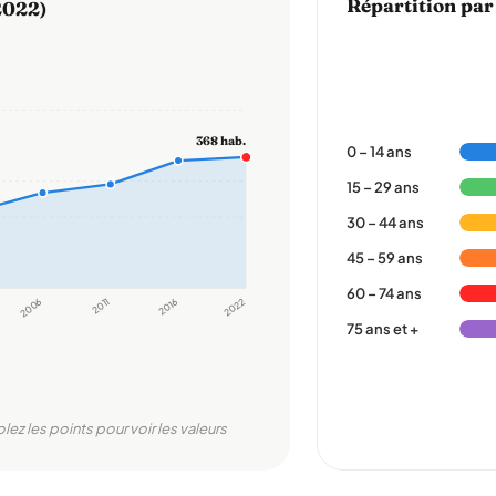
Répartition par
2022)
368 hab.
0 – 14 ans
15 – 29 ans
30 – 44 ans
45 – 59 ans
60 – 74 ans
2006
2011
2016
2022
75 ans et +
olez les points pour voir les valeurs