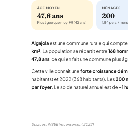
ÂGE MOYEN
MÉNAGES
47,8 ans
200
Plus âgée que moy. FR (42 ans)
1,84 pers. / mé
Algajola
est une commune rurale qui compt
km²
. La population se répartit entre
168 hom
47,8 ans
, ce qui en fait une commune plus â
Cette ville connaît une
forte croissance dé
habitants) et 2022 (368 habitants). Les
200 
par foyer
. Le solde naturel annuel est de
-1 h
Sources : INSEE (recensement 2022)