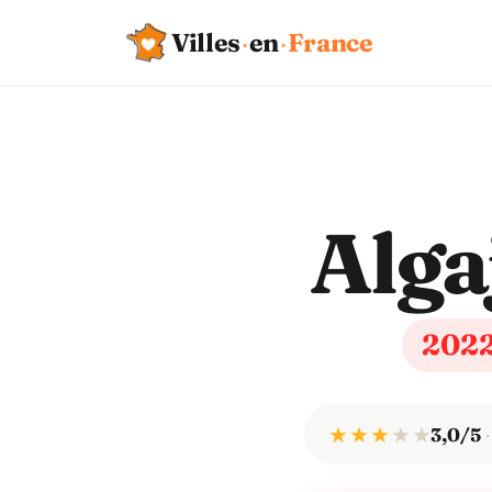
Villes
·
en
·
France
Alga
202
★ ★ ★
★
★
3,0/5