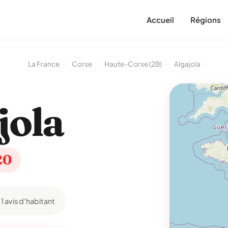
Accueil
Régions
La France
›
Corse
›
Haute-Corse (2B)
›
Algajola
jola
20
1 avis d'habitant