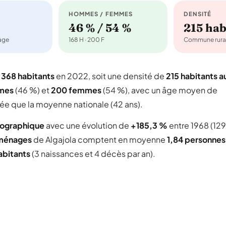
HOMMES / FEMMES
DENSITÉ
46 % / 54 %
215 ha
nage
168 H · 200 F
Commune rura
e
368 habitants
en 2022, soit une densité de
215 habitants a
mes
(46 %) et
200 femmes
(54 %), avec un âge moyen de
gée que la moyenne nationale (42 ans).
mographique
avec une évolution de
+185,3 %
entre 1968 (129
ménages
de Algajola comptent en moyenne
1,84 personnes
abitants
(3 naissances et 4 décès par an).