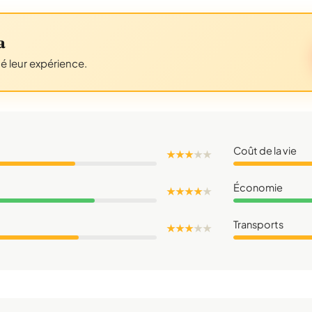
a
gé leur expérience.
Coût de la vie
★ ★ ★
★
★
Économie
★ ★ ★ ★
★
Transports
★ ★ ★
★
★