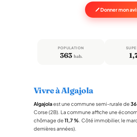
Donner mon avis
POPULATION
SUPE
363
1,
hab.
Vivre à Algajola
Algajola
est une commune semi-rurale de
36
Corse (2B). La commune affiche une économ
chômage de
11,7 %
. Côté immobilier, le mar
dernières années).