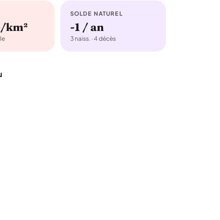
SOLDE NATUREL
b/km²
-1 / an
le
3 naiss. · 4 décès
u