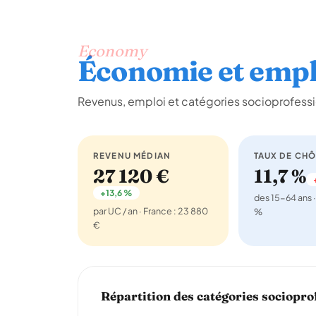
Economy
Économie et empl
Revenus, emploi et catégories socioprofessio
REVENU MÉDIAN
TAUX DE CH
27 120 €
11,7 %
+13,6 %
des 15-64 ans ·
par UC / an · France : 23 880
%
€
Répartition des catégories sociopro