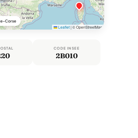
ute-Corse
Leaflet
|
© OpenStreetMap
POSTAL
CODE INSEE
220
2B010