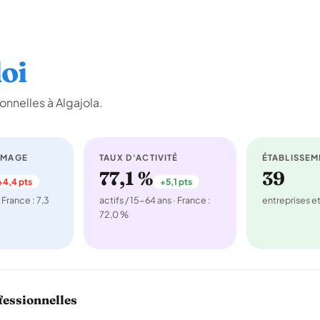
oi
nnelles à Algajola.
ÔMAGE
TAUX D'ACTIVITÉ
ÉTABLISSEM
77,1 %
39
+4,4 pts
+5,1 pts
 France : 7,3
actifs / 15-64 ans · France :
entreprises 
72,0 %
fessionnelles