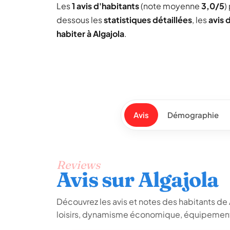
Les
1 avis d'habitants
(note moyenne
3,0/5
)
dessous les
statistiques détaillées
, les
avis 
habiter à Algajola
.
Avis
Démographie
Reviews
Avis sur Algajola
Découvrez les avis et notes des habitants de Al
loisirs, dynamisme économique, équipements