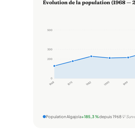
Évolution de la population (1968 — 
500
300
200
0
1968
1975
1982
1990
1999
Population Algajola
+185,3 %
depuis 1968
💡 Surv