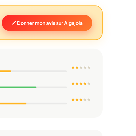
Donner mon avis sur Algajola
★ ★
★
★
★
★ ★ ★ ★
★
★ ★ ★
★
★