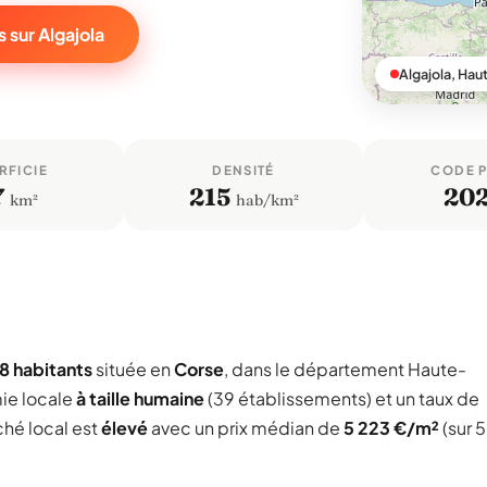
 sur Algajola
Algajola, Ha
RFICIE
DENSITÉ
CODE 
7
215
20
km²
hab/km²
8 habitants
située en
Corse
, dans le département Haute-
ie locale
à taille humaine
(39 établissements) et un taux de
ché local est
élevé
avec un prix médian de
5 223 €/m²
(sur 5