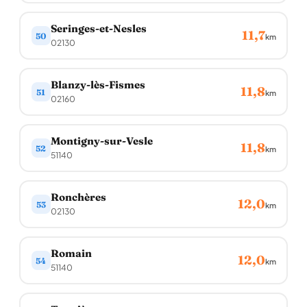
Seringes-et-Nesles
11,7
50
km
02130
Blanzy-lès-Fismes
11,8
51
km
02160
Montigny-sur-Vesle
11,8
52
km
51140
Ronchères
12,0
53
km
02130
Romain
12,0
54
km
51140