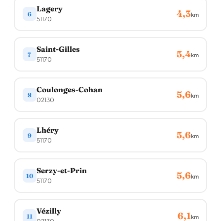
Lagery
4,3
6
km
51170
Saint-Gilles
5,4
7
km
51170
Coulonges-Cohan
5,6
8
km
02130
Lhéry
5,6
9
km
51170
Serzy-et-Prin
5,6
10
km
51170
Vézilly
6,1
11
km