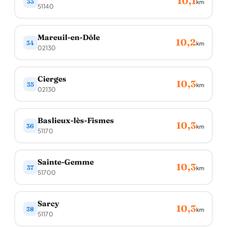
10,1
33
km
51140
Mareuil-en-Dôle
10,2
34
km
02130
Cierges
10,3
35
km
02130
Baslieux-lès-Fismes
10,3
36
km
51170
Sainte-Gemme
10,3
37
km
51700
Sarcy
10,3
38
km
51170