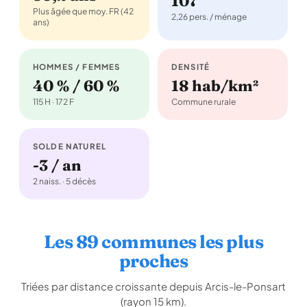
107
Plus âgée que moy. FR (42
2,26 pers. / ménage
ans)
HOMMES / FEMMES
DENSITÉ
40 % / 60 %
18 hab/km²
115 H · 172 F
Commune rurale
SOLDE NATUREL
-3 / an
2 naiss. · 5 décès
Les 89 communes les plus
proches
Triées par distance croissante depuis Arcis-le-Ponsart
(rayon 15 km).