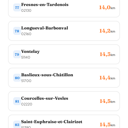
Fresnes-en-Tardenois
14,0
77
km
02130
Longueval-Barbonval
14,2
78
km
02160
Ventelay
14,3
79
km
51140
Baslieux-sous-Châtillon
14,4
80
km
51700
Courcelles-sur-Vesles
14,5
81
km
02220
Saint-Euphraise-et-Clairizet
14,5
82
km
51390