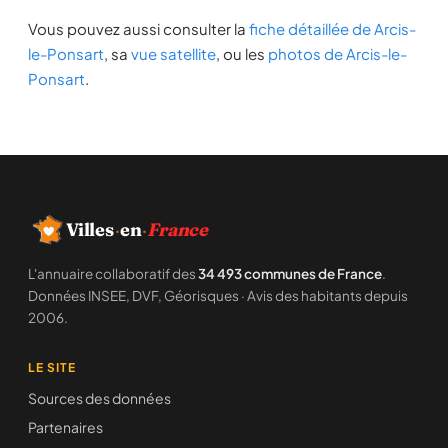
Vous pouvez aussi consulter la
fiche détaillée de Arcis-
le-Ponsart
, sa
vue satellite
, ou les
photos de Arcis-le-
Ponsart
.
Villes
·
en
·
France
L'annuaire collaboratif des
34 493 communes de France
.
Données INSEE, DVF, Géorisques · Avis des habitants depuis
2006.
LE SITE
Sources des données
Partenaires