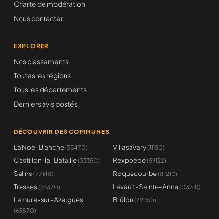
Charte de modération
Nous contacter
EXPLORER
Nos classements
Toutes les régions
Tous les départements
Derniers avis postés
DÉCOUVRIR DES COMMUNES
La Noë-Blanche
Villasavary
(35470)
(11150)
Castillon-la-Bataille
Rexpoëde
(33350)
(59122)
Salins
Roquecourbe
(77148)
(81210)
Tresses
Lavault-Sainte-Anne
(33370)
(03310)
Lamure-sur-Azergues
Brûlon
(72350)
(69870)