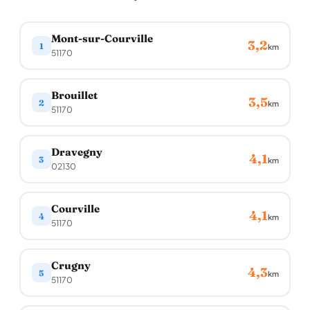
Mont-sur-Courville
3,2
1
km
51170
Brouillet
3,5
2
km
51170
Dravegny
4,1
3
km
02130
Courville
4,1
4
km
51170
Crugny
4,3
5
km
51170