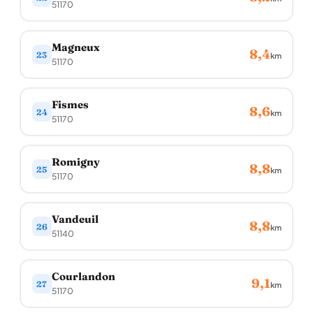
51170
Magneux
8,4
23
km
51170
Fismes
8,6
24
km
51170
Romigny
8,8
25
km
51170
Vandeuil
8,8
26
km
51140
Courlandon
9,1
27
km
51170