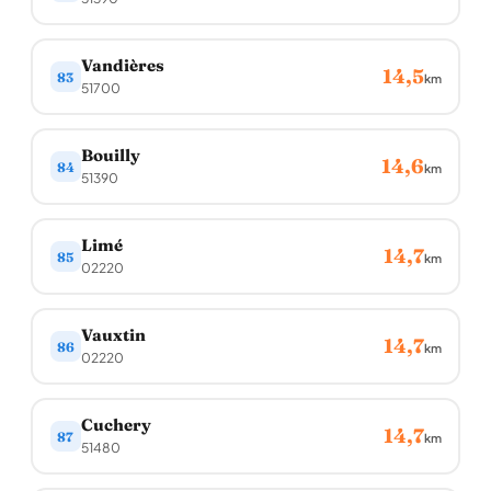
Vandières
14,5
83
km
51700
Bouilly
14,6
84
km
51390
Limé
14,7
85
km
02220
Vauxtin
14,7
86
km
02220
Cuchery
14,7
87
km
51480