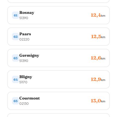
Rosnay
12,4
61
km
51390
Paars
12,5
62
km
02220
Germigny
12,6
63
km
51390
Bligny
12,9
64
km
51170
Courmont
13,0
65
km
02130