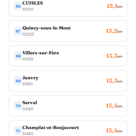
CUISLES
13,1
66
km
51700
Quincy-sous-le-Mont
13,2
67
km
02220
Villers-sur-Fère
13,3
68
km
02130
Janvry
13,3
69
km
51390
Serval
13,4
70
km
02160
Champlat-et-Boujacourt
13,4
71
km
51480