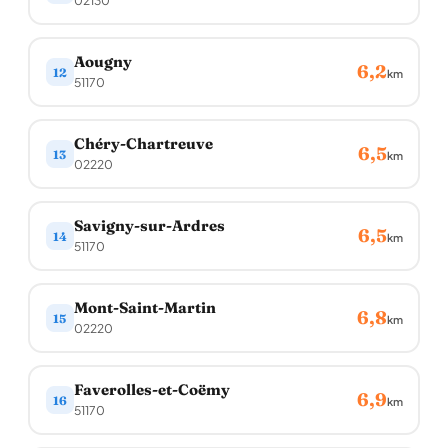
02130
Aougny
6,2
12
km
51170
Chéry-Chartreuve
6,5
13
km
02220
Savigny-sur-Ardres
6,5
14
km
51170
Mont-Saint-Martin
6,8
15
km
02220
Faverolles-et-Coëmy
6,9
16
km
51170