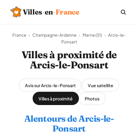
Villes
·
en
·
France
France
›
Champagne-Ardenne
›
Marne (51)
›
Arcis-le-
Ponsart
Villes à proximité de
Arcis-le-Ponsart
Avis sur Arcis-le-Ponsart
Vue satellite
Villes à proximité
Photos
Alentours de Arcis-le-
Ponsart