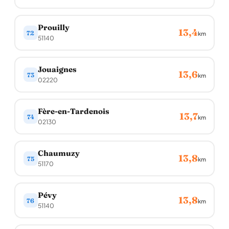
Prouilly
13,4
72
km
51140
Jouaignes
13,6
73
km
02220
Fère-en-Tardenois
13,7
74
km
02130
Chaumuzy
13,8
75
km
51170
Pévy
13,8
76
km
51140