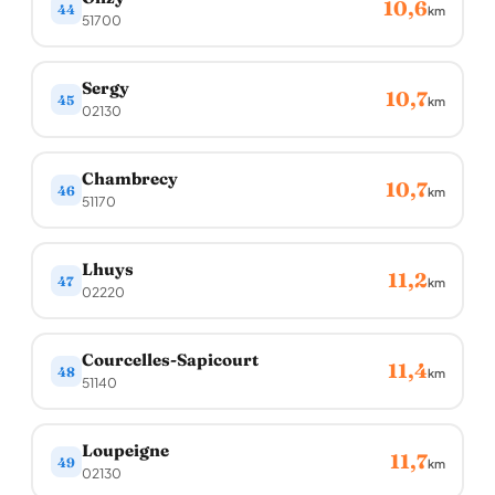
10,6
44
km
51700
Sergy
10,7
45
km
02130
Chambrecy
10,7
46
km
51170
Lhuys
11,2
47
km
02220
Courcelles-Sapicourt
11,4
48
km
51140
Loupeigne
11,7
49
km
02130