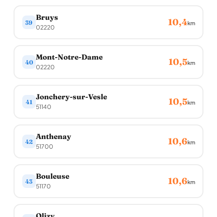
Bruys
10,4
39
km
02220
Mont-Notre-Dame
10,5
40
km
02220
Jonchery-sur-Vesle
10,5
41
km
51140
Anthenay
10,6
42
km
51700
Bouleuse
10,6
43
km
51170
Olizy