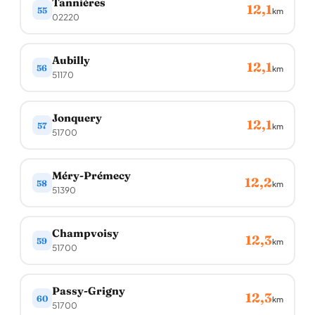
Tannières
12,1
55
km
02220
Aubilly
12,1
56
km
51170
Jonquery
12,1
57
km
51700
Méry-Prémecy
12,2
58
km
51390
Champvoisy
12,3
59
km
51700
Passy-Grigny
12,3
60
km
51700