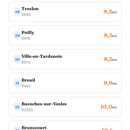
Treslon
9,2
28
km
51140
Poilly
9,3
29
km
51170
Ville-en-Tardenois
9,5
30
km
51170
Breuil
9,9
31
km
51140
Bazoches-sur-Vesles
10,0
32
km
02220
Branscourt