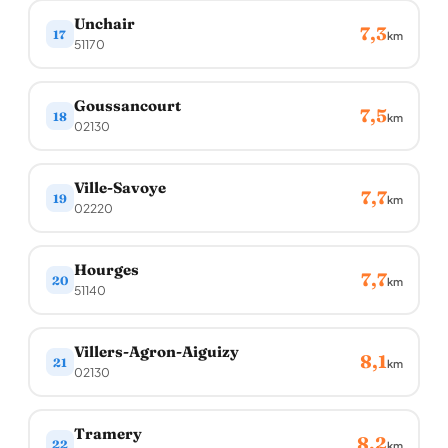
Unchair
7,3
17
km
51170
Goussancourt
7,5
18
km
02130
Ville-Savoye
7,7
19
km
02220
Hourges
7,7
20
km
51140
Villers-Agron-Aiguizy
8,1
21
km
02130
Tramery
8,2
22
km