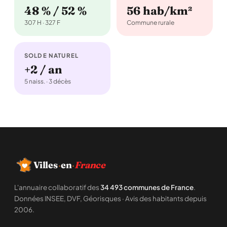
48 % / 52 %
56 hab/km²
307 H · 327 F
Commune rurale
SOLDE NATUREL
+2 / an
5 naiss. · 3 décès
Villes
·
en
·
France
L'annuaire collaboratif des
34 493 communes de France
.
Données INSEE, DVF, Géorisques · Avis des habitants depuis
2006.