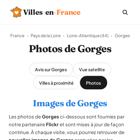
Villes
·
en
·
France
France
›
Pays de la Loire
›
Loire-Atlantique (44)
›
Gorges
Photos de Gorges
Avis sur Gorges
Vue satellite
Villes à proximité
Photos
Images de Gorges
Les photos de
Gorges
ci-dessous sont fournies par
notre partenaire
Flickr
et sont mises à jour de façon
continue. À chaque visite, vous pourrez retrouver de
nouvelles images de Gorges
capturées par les