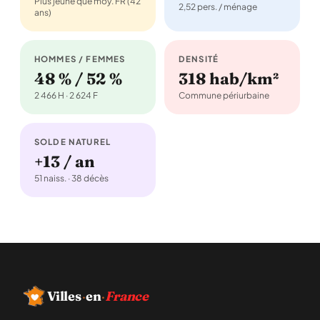
Plus jeune que moy. FR (42
2,52 pers. / ménage
ans)
HOMMES / FEMMES
DENSITÉ
48 % / 52 %
318 hab/km²
2 466 H · 2 624 F
Commune périurbaine
SOLDE NATUREL
+13 / an
51 naiss. · 38 décès
Villes
·
en
·
France