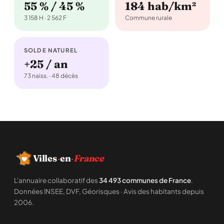
55 % / 45 %
184 hab/km²
3 158 H · 2 562 F
Commune rurale
SOLDE NATUREL
+25 / an
73 naiss. · 48 décès
Villes
·
en
·
France
L'annuaire collaboratif des
34 493 communes de France
.
Données INSEE, DVF, Géorisques · Avis des habitants depuis
2006.