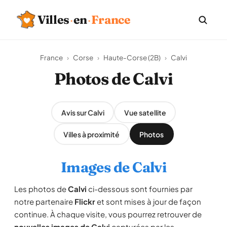
Villes
·
en
·
France
France
›
Corse
›
Haute-Corse (2B)
›
Calvi
Photos de Calvi
Avis sur Calvi
Vue satellite
Villes à proximité
Photos
Images de Calvi
Les photos de
Calvi
ci-dessous sont fournies par
notre partenaire
Flickr
et sont mises à jour de façon
continue. À chaque visite, vous pourrez retrouver de
nouvelles images de Calvi
capturées par les