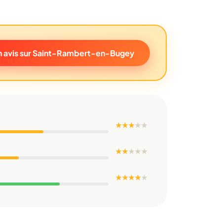
 avis sur Saint-Rambert-en-Bugey
★ ★ ★
★
★
★ ★
★
★
★
★ ★ ★ ★
★