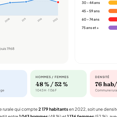
30 – 44 ans
45 – 59 ans
2006
2011
2016
2022
60 – 74 ans
75 ans et +
puis 1968
HOMMES / FEMMES
DENSITÉ
48 % / 52 %
76 hab
age
1 043 H · 1 136 F
Commune rura
 rurale qui compte
2 179 habitants
en 2022, soit une densit
artit entre
1 043 hommes
(48 %) et
1 136 femmes
(52 %), ave