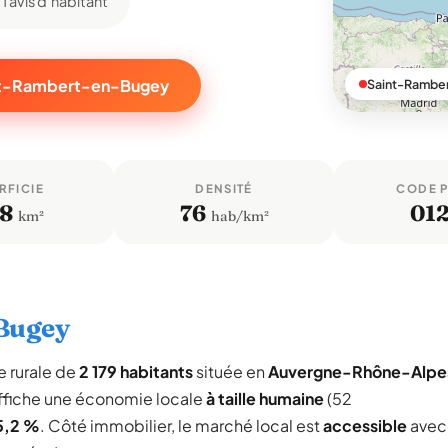
1 avis d'habitant
int-Rambert-en-Bugey
Saint-Ramber
RFICIE
DENSITÉ
CODE 
,8
76
01
km²
hab/km²
-Bugey
 rurale de
2 179 habitants
située en
Auvergne-Rhône-Alpe
ffiche une économie locale
à taille humaine
(52
5,2 %
. Côté immobilier, le marché local est
accessible
avec