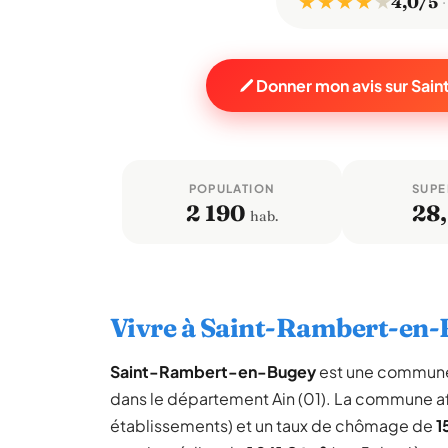
★ ★ ★ ★
★
4,0/5
Donner mon avis sur Sa
POPULATION
SUPE
2 190
28
hab.
Vivre à Saint-Rambert-en
Saint-Rambert-en-Bugey
est une commune
dans le département Ain (01). La commune a
établissements) et un taux de chômage de
1