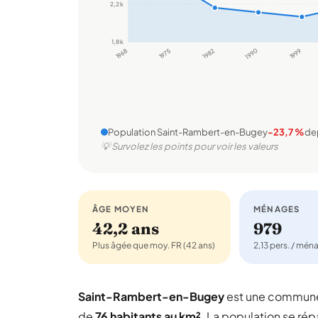
2,2 k
1,8 k
1968
1975
1982
1990
1999
Population Saint-Rambert-en-Bugey
-23,7 %
de
💡 Survolez les points pour voir les valeurs
ÂGE MOYEN
MÉNAGES
42,2 ans
979
Plus âgée que moy. FR (42 ans)
2,13 pers. / mén
Saint-Rambert-en-Bugey
est une commune
de
76 habitants au km²
. La population se rép