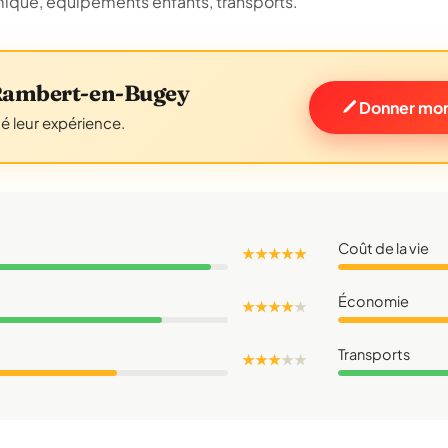
omique, équipements enfants, transports.
-Rambert-en-Bugey
Donner mon
gé leur expérience.
Coût de la vie
★ ★ ★ ★ ★
Économie
★ ★ ★ ★
★
Transports
★ ★ ★
★
★