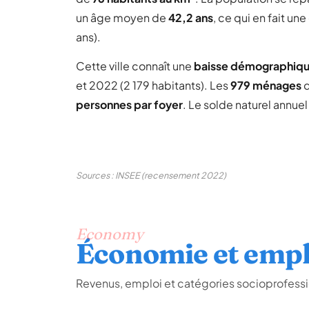
un âge moyen de
42,2 ans
, ce qui en fait u
ans).
Cette ville connaît une
baisse démographiq
et 2022 (2 179 habitants). Les
979 ménages
d
personnes par foyer
. Le solde naturel annue
Sources : INSEE (recensement 2022)
Economy
Économie et empl
Revenus, emploi et catégories socioprofess