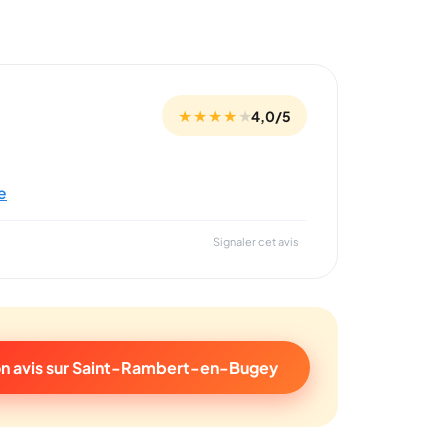
★ ★ ★ ★
★
4,0/5
te
Signaler cet avis
n avis sur Saint-Rambert-en-Bugey