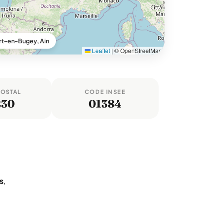
t-en-Bugey, Ain
Leaflet
|
© OpenStreetMap
POSTAL
CODE INSEE
230
01384
s
,