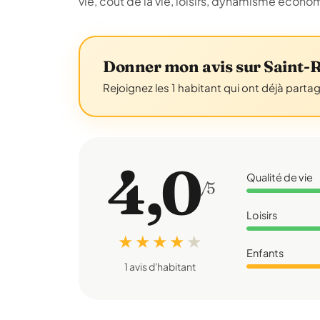
vie, coût de la vie, loisirs, dynamisme écon
Donner mon avis sur Saint
Rejoignez les 1 habitant qui ont déjà parta
4,0
Qualité de vie
/5
Loisirs
★ ★ ★ ★
★
Enfants
1 avis d'habitant