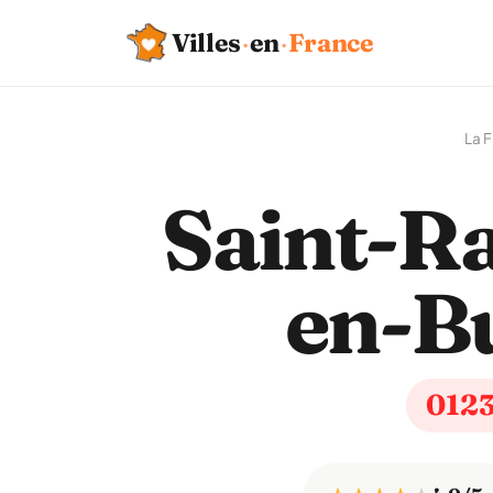
Villes
·
en
·
France
La 
Saint-R
en-B
012