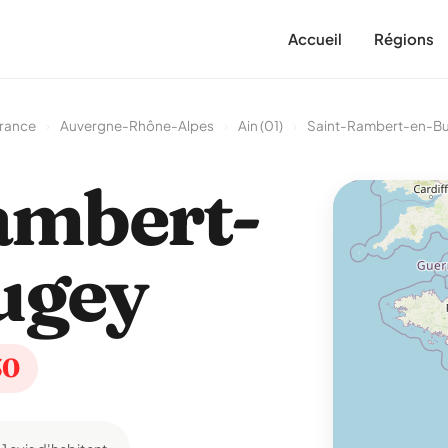
Accueil
Régions
France
›
Auvergne-Rhône-Alpes
›
Ain (01)
›
Saint-Rambert-en-B
ambert-
ugey
30