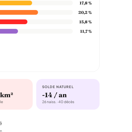
17,8 %
20,2 %
15,8 %
11,7 %
SOLDE NATUREL
/km²
-14 / an
le
26 naiss. · 40 décès
é
c