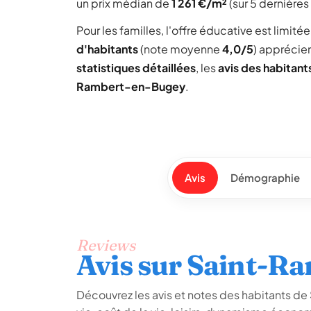
un prix médian de
1 261 €/m²
(sur 5 dernières
Pour les familles, l'offre éducative est limit
d'habitants
(note moyenne
4,0/5
) apprécie
statistiques détaillées
, les
avis des habitant
Rambert-en-Bugey
.
Avis
Démographie
Reviews
Avis sur Saint-R
Découvrez les avis et notes des habitants de