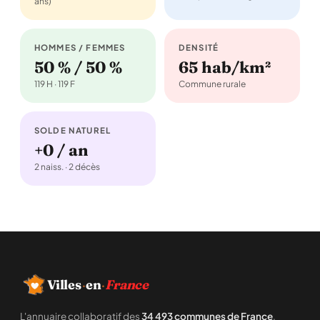
ans)
HOMMES / FEMMES
DENSITÉ
50 % / 50 %
65 hab/km²
119 H · 119 F
Commune rurale
SOLDE NATUREL
+0 / an
2 naiss. · 2 décès
Villes
·
en
·
France
L'annuaire collaboratif des
34 493 communes de France
.