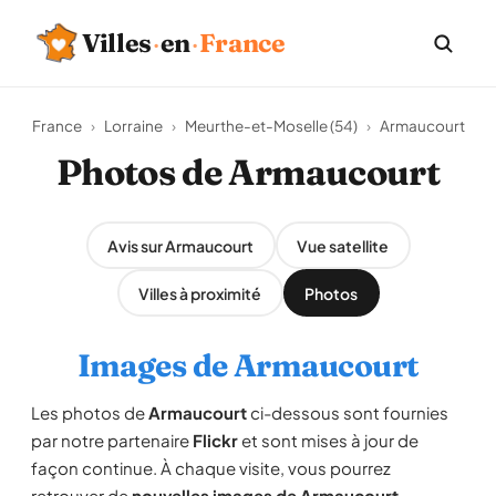
Villes
·
en
·
France
France
›
Lorraine
›
Meurthe-et-Moselle (54)
›
Armaucourt
Photos de Armaucourt
Avis sur Armaucourt
Vue satellite
Villes à proximité
Photos
Images de Armaucourt
Les photos de
Armaucourt
ci-dessous sont fournies
par notre partenaire
Flickr
et sont mises à jour de
façon continue. À chaque visite, vous pourrez
retrouver de
nouvelles images de Armaucourt