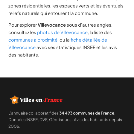
zones résidentielles, les espaces verts et les éventuels
reliefs naturels qui entourent la commune.
Pour explorer
Villevocance
sous d'autres angles,
consultez les
photos de Villevocance
, la liste des
communes à proximité
, ou la
fiche détaillée de
Villevocance
avec ses statistiques INSEE et les avis
des habitants.
Villes
·
en
·
France
L'annuaire collaboratif des
34 493 communes de France
.
Données INSEE, DVF, Géorisques · Avis des habitants depuis
2006.