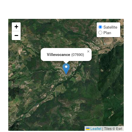
+
Satellite
Plan
−
×
Villevocance
(07690)
Leaflet
|
Tiles © Esri