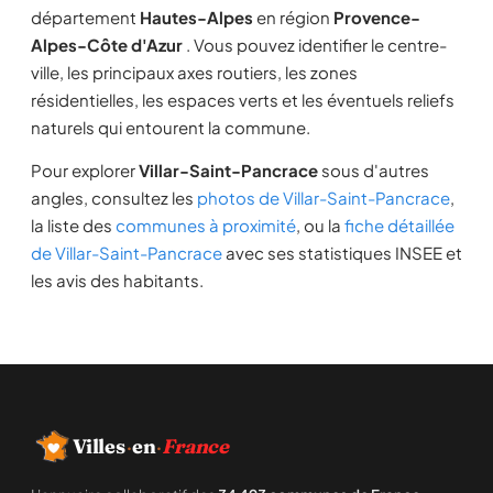
département
Hautes-Alpes
en région
Provence-
Alpes-Côte d'Azur
. Vous pouvez identifier le centre-
ville, les principaux axes routiers, les zones
résidentielles, les espaces verts et les éventuels reliefs
naturels qui entourent la commune.
Pour explorer
Villar-Saint-Pancrace
sous d'autres
angles, consultez les
photos de Villar-Saint-Pancrace
,
la liste des
communes à proximité
, ou la
fiche détaillée
de Villar-Saint-Pancrace
avec ses statistiques INSEE et
les avis des habitants.
Villes
·
en
·
France