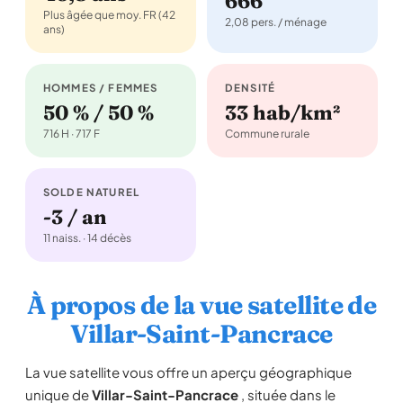
666
Plus âgée que moy. FR (42
2,08 pers. / ménage
ans)
HOMMES / FEMMES
DENSITÉ
50 % / 50 %
33 hab/km²
716 H · 717 F
Commune rurale
SOLDE NATUREL
-3 / an
11 naiss. · 14 décès
À propos de la vue satellite de
Villar-Saint-Pancrace
La vue satellite vous offre un aperçu géographique
unique de
Villar-Saint-Pancrace
, située dans le