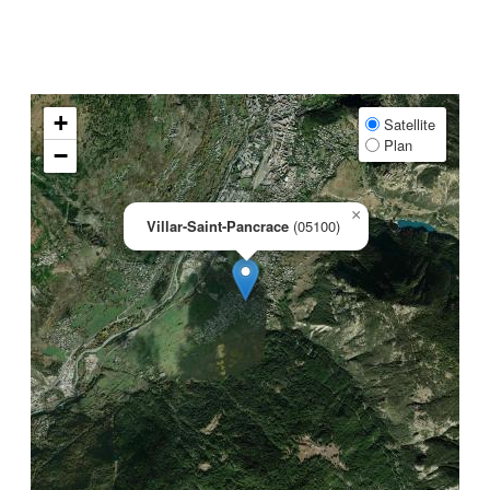
+
Satellite
Plan
−
×
Villar-Saint-Pancrace
(05100)