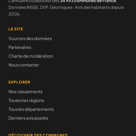
L'annuaire collaboratif des
34 493 communes de France
.
Données INSEE, DVF, Géorisques · Avis des habitants depuis
2006.
LE SITE
Sources des données
Partenaires
Charte de modération
Nous contacter
EXPLORER
Nos classements
Toutes les régions
Tous les départements
Derniers avis postés
DÉCOUVRIR DES COMMUNES