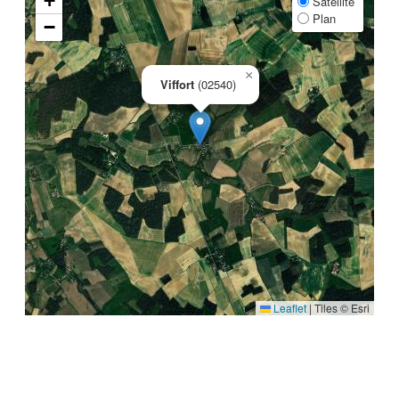
+
Satellite
Plan
−
×
Viffort
(02540)
Leaflet
|
Tiles © Esri