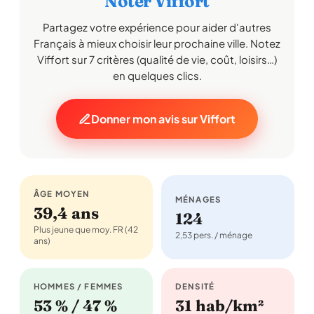
Noter Viffort
Partagez votre expérience pour aider d'autres
Français à mieux choisir leur prochaine ville. Notez
Viffort sur 7 critères (qualité de vie, coût, loisirs…)
en quelques clics.
Donner mon avis sur Viffort
ÂGE MOYEN
MÉNAGES
39,4 ans
124
Plus jeune que moy. FR (42
2,53 pers. / ménage
ans)
HOMMES / FEMMES
DENSITÉ
53 % / 47 %
31 hab/km²