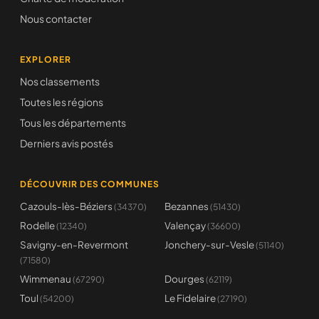
Nous contacter
EXPLORER
Nos classements
Toutes les régions
Tous les départements
Derniers avis postés
DÉCOUVRIR DES COMMUNES
Cazouls-lès-Béziers
Bezannes
(34370)
(51430)
Rodelle
Valençay
(12340)
(36600)
Savigny-en-Revermont
Jonchery-sur-Vesle
(51140)
(71580)
Wimmenau
Dourges
(67290)
(62119)
Toul
Le Fidelaire
(54200)
(27190)