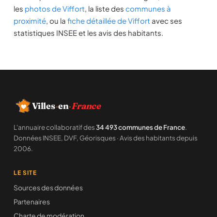
les
photos de Viffort
, la liste des
communes à
proximité
, ou la
fiche détaillée de Viffort
avec ses
statistiques INSEE et les avis des habitants.
Villes
·
en
·
France
L'annuaire collaboratif des
34 493 communes de France
.
Données INSEE, DVF, Géorisques · Avis des habitants depuis
2006.
LE SITE
Sources des données
Partenaires
Charte de modération