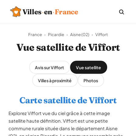
Villes
·
en
·
France
France
›
Picardie
›
Aisne (02)
›
Viffort
Vue satellite de Viffort
Avis sur Viffort
Vue satellite
Villes à proximité
Photos
Carte satellite de Viffort
Explorez Viffort vue du ciel grâce à cette image
satellite haute définition. Viffort est une petite
commune rurale située dans le département Aisne
(02), en région Picardie. La commune rassemble près