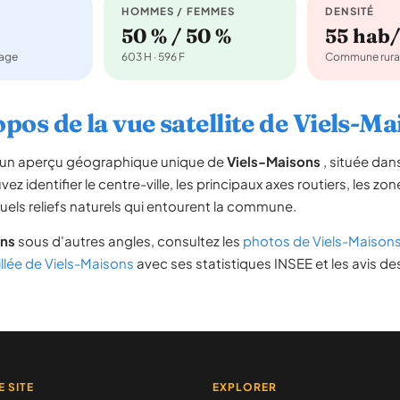
HOMMES / FEMMES
DENSITÉ
50 % / 50 %
55 hab
nage
603 H · 596 F
Commune rura
pos de la vue satellite de Viels-M
re un aperçu géographique unique de
Viels-Maisons
, située da
ez identifier le centre-ville, les principaux axes routiers, les zone
uels reliefs naturels qui entourent la commune.
ons
sous d'autres angles, consultez les
photos de Viels-Maison
illée de Viels-Maisons
avec ses statistiques INSEE et les avis de
E SITE
EXPLORER