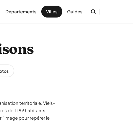
Départements
Villes
Guides
aisons
otos
isation territoriale. Viels-
rès de 1 199 habitants,
 l'image pour repérer le