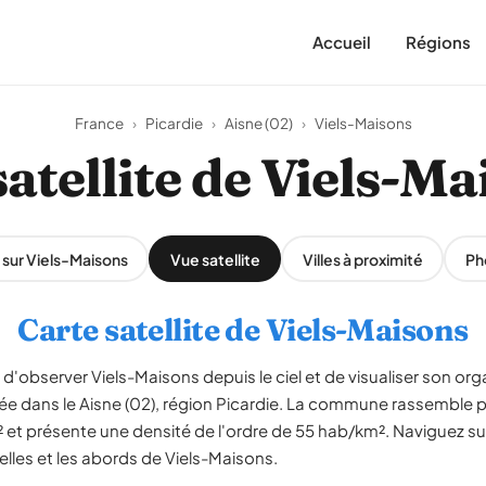
Accueil
Régions
France
›
Picardie
›
Aisne (02)
›
Viels-Maisons
atellite de Viels-M
 sur Viels-Maisons
Vue satellite
Villes à proximité
Ph
Carte satellite de Viels-Maisons
d'observer Viels-Maisons depuis le ciel et de visualiser son organ
uée dans le Aisne (02), région Picardie. La commune rassemble p
 et présente une densité de l'ordre de 55 hab/km². Naviguez sur
ielles et les abords de Viels-Maisons.