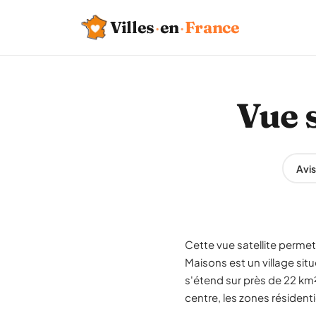
Villes
·
en
·
France
Vue s
Avis
Cette vue satellite permet 
Maisons est un village sit
s'étend sur près de 22 km²
centre, les zones résident