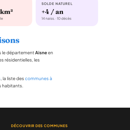
SOLDE NATUREL
/km²
+4 / an
le
14 naiss. · 10 décès
aisons
ns le département
Aisne
en
s résidentielles, les
s
, la liste des
communes à
s habitants.
DÉCOUVRIR DES COMMUNES