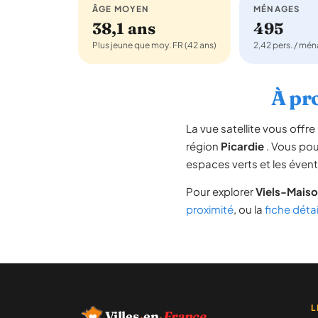
ÂGE MOYEN
MÉNAGES
38,1 ans
495
Plus jeune que moy. FR (42 ans)
2,42 pers. / mé
À pro
La vue satellite vous off
région
Picardie
. Vous pouv
espaces verts et les évent
Pour explorer
Viels-Mais
proximité
, ou la
fiche déta
L
Villes
·
en
·
France