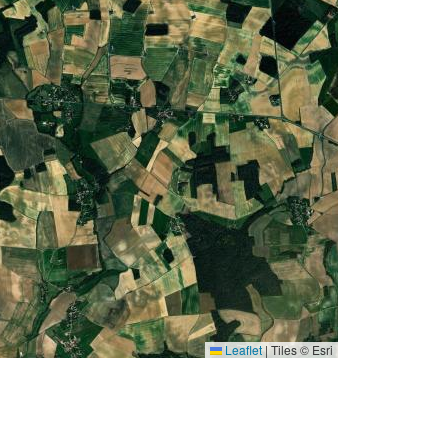
Leaflet
|
Tiles © Esri