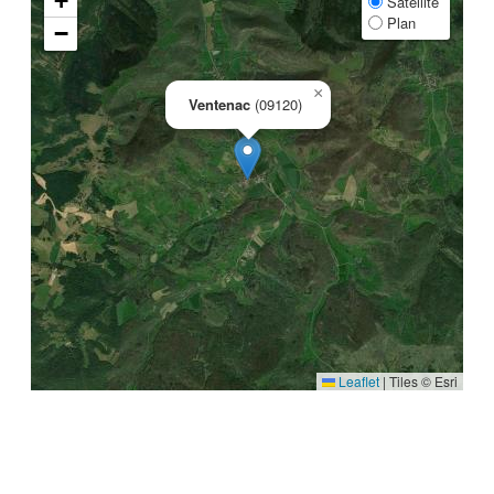
+
Satellite
Plan
−
×
Ventenac
(09120)
Leaflet
|
Tiles © Esri