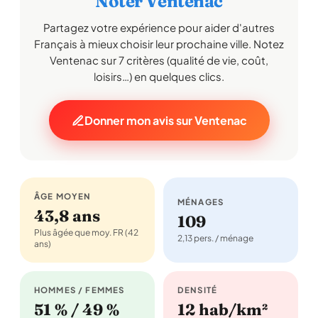
Noter Ventenac
Partagez votre expérience pour aider d'autres
Français à mieux choisir leur prochaine ville. Notez
Ventenac sur 7 critères (qualité de vie, coût,
loisirs…) en quelques clics.
Donner mon avis sur Ventenac
ÂGE MOYEN
MÉNAGES
43,8 ans
109
Plus âgée que moy. FR (42
2,13 pers. / ménage
ans)
HOMMES / FEMMES
DENSITÉ
51 % / 49 %
12 hab/km²