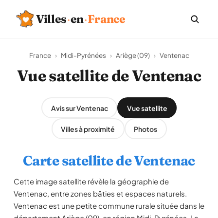
Villes
·
en
·
France
France
›
Midi-Pyrénées
›
Ariège (09)
›
Ventenac
Vue satellite de Ventenac
Avis sur Ventenac
Vue satellite
Villes à proximité
Photos
Carte satellite de Ventenac
Cette image satellite révèle la géographie de
Ventenac, entre zones bâties et espaces naturels.
Ventenac est une petite commune rurale située dans le
département Ariège (09), en région Midi-Pyrénées. La