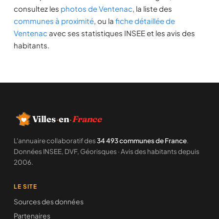
consultez les
photos de Ventenac
, la liste des
communes à proximité
, ou la
fiche détaillée de
Ventenac
avec ses statistiques INSEE et les avis des
habitants.
Villes
·
en
·
France
L'annuaire collaboratif des
34 493 communes de France
.
Données INSEE, DVF, Géorisques · Avis des habitants depuis
2006.
LE SITE
Sources des données
Partenaires