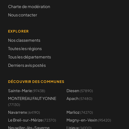
Charte de modération
Nous contacter
EXPLORER
Nos classements
Toutes les régions
Tous les départements
Derniers avis postés
DÉCOUVRIR DES COMMUNES
Sainte-Marie
Diesen
(97438)
(57890)
MONTEREAU FAUT YONNE
Apach
(57480)
(77130)
Navarrenx
Marlioz
(64190)
(74270)
Le Breil-sur-Mérize
Magny-en-Vexin
(72370)
(95420)
Neuwiller-lès-Saverne
Lisieux
(14100)