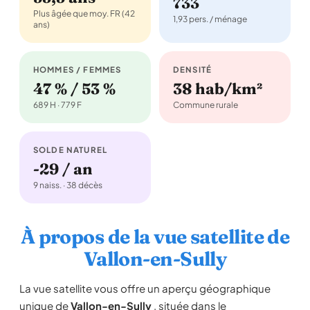
733
Plus âgée que moy. FR (42
1,93 pers. / ménage
ans)
HOMMES / FEMMES
DENSITÉ
47 % / 53 %
38 hab/km²
689 H · 779 F
Commune rurale
SOLDE NATUREL
-29 / an
9 naiss. · 38 décès
À propos de la vue satellite de
Vallon-en-Sully
La vue satellite vous offre un aperçu géographique
unique de
Vallon-en-Sully
, située dans le