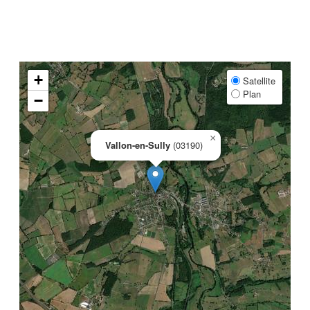
+
Satellite
Plan
−
×
Vallon-en-Sully
(03190)