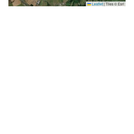
Leaflet
|
Tiles © Esri