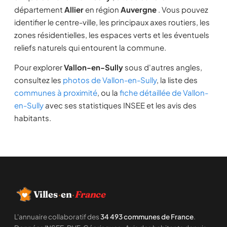
département
Allier
en région
Auvergne
. Vous pouvez
identifier le centre-ville, les principaux axes routiers, les
zones résidentielles, les espaces verts et les éventuels
reliefs naturels qui entourent la commune.
Pour explorer
Vallon-en-Sully
sous d'autres angles,
consultez les
photos de Vallon-en-Sully
, la liste des
communes à proximité
, ou la
fiche détaillée de Vallon-
en-Sully
avec ses statistiques INSEE et les avis des
habitants.
Villes
·
en
·
France
L'annuaire collaboratif des
34 493 communes de France
.