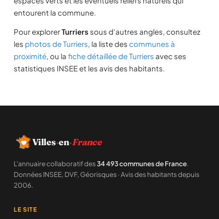
espaces verts et les éventuels reliefs naturels qui
entourent la commune.
Pour explorer
Turriers
sous d'autres angles, consultez
les
photos de Turriers
, la liste des
communes à
proximité
, ou la
fiche détaillée de Turriers
avec ses
statistiques INSEE et les avis des habitants.
Villes
·
en
·
France
L'annuaire collaboratif des
34 493 communes de France
.
Données INSEE, DVF, Géorisques · Avis des habitants depuis
2006.
LE SITE