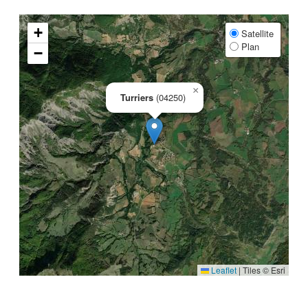
+
Satellite
Plan
−
×
Turriers
(04250)
Leaflet
|
Tiles © Esri