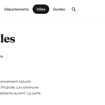
Départements
Villes
Guides
les
os
ironnement naturel.
on Picardie. La commune
abitants au km². La carte