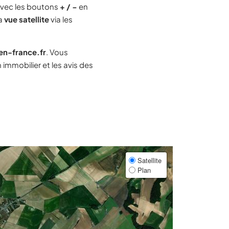
vec les boutons
+ / −
en
la
vue satellite
via les
-en-france.fr
. Vous
immobilier et les avis des
Satellite
Plan