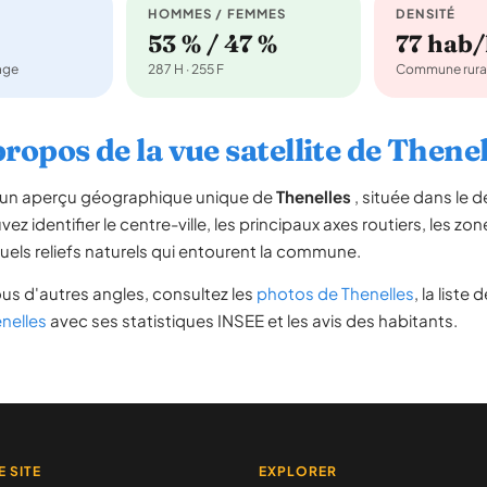
HOMMES / FEMMES
DENSITÉ
53 % / 47 %
77 hab
nage
287 H · 255 F
Commune rura
propos de la vue satellite de Thenel
re un aperçu géographique unique de
Thenelles
, située dans le
ez identifier le centre-ville, les principaux axes routiers, les zone
uels reliefs naturels qui entourent la commune.
us d'autres angles, consultez les
photos de Thenelles
, la liste 
enelles
avec ses statistiques INSEE et les avis des habitants.
E SITE
EXPLORER