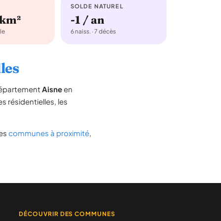
SOLDE NATUREL
/km²
-1 / an
le
6 naiss. · 7 décès
les
 département
Aisne
en
s résidentielles, les
des
communes à proximité
,
DÉCOUVRIR DES COMMUNES