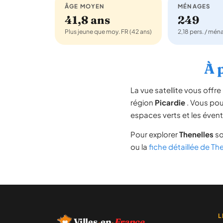
ÂGE MOYEN
MÉNAGES
41,8 ans
249
Plus jeune que moy. FR (42 ans)
2,18 pers. / mé
À 
La vue satellite vous off
région
Picardie
. Vous pouv
espaces verts et les évent
Pour explorer
Thenelles
so
ou la
fiche détaillée de Th
L
Villes
·
en
·
France