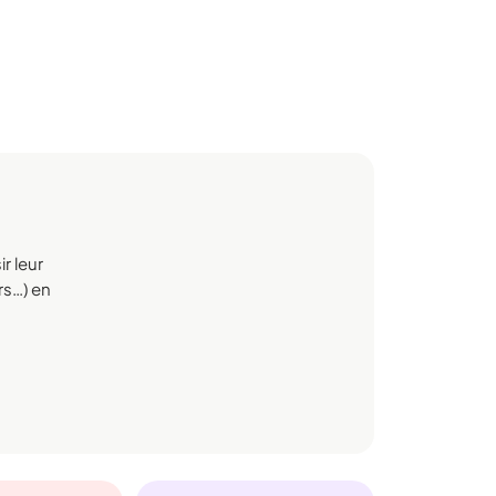
r leur
irs…) en