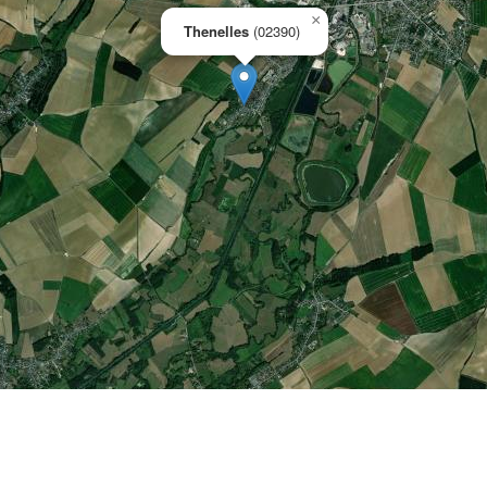
×
Thenelles
(02390)