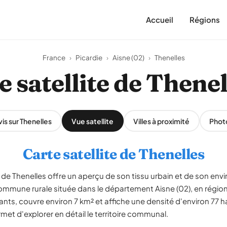
Accueil
Régions
France
›
Picardie
›
Aisne (02)
›
Thenelles
e satellite de Thenel
is sur Thenelles
Vue satellite
Villes à proximité
Phot
Carte satellite de Thenelles
de Thenelles offre un aperçu de son tissu urbain et de son env
commune rurale située dans le département Aisne (02), en régi
ts, couvre environ 7 km² et affiche une densité d'environ 77 h
met d'explorer en détail le territoire communal.