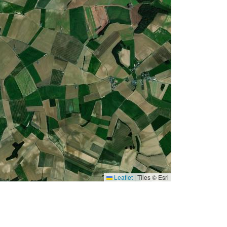
Leaflet
|
Tiles © Esri