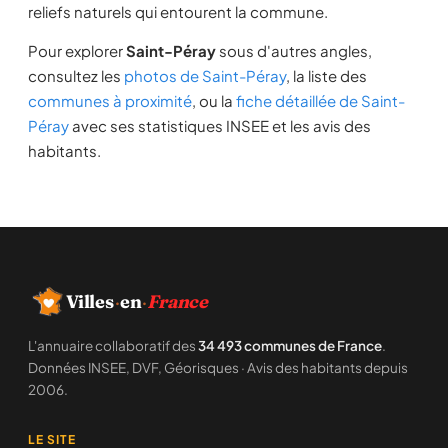
reliefs naturels qui entourent la commune.
Pour explorer
Saint-Péray
sous d'autres angles,
consultez les
photos de Saint-Péray
, la liste des
communes à proximité
, ou la
fiche détaillée de Saint-
Péray
avec ses statistiques INSEE et les avis des
habitants.
Villes
·
en
·
France
L'annuaire collaboratif des
34 493 communes de France
.
Données INSEE, DVF, Géorisques · Avis des habitants depuis
2006.
LE SITE