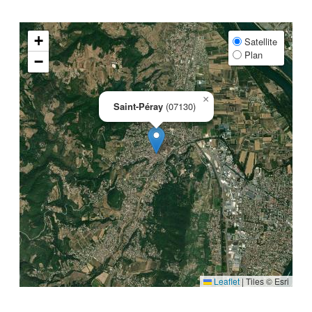
+
Satellite
Plan
−
×
Saint-Péray
(07130)
Leaflet
|
Tiles © Esri