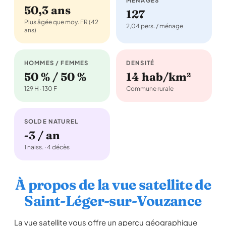
MÉNAGES
50,3 ans
127
Plus âgée que moy. FR (42
2,04 pers. / ménage
ans)
HOMMES / FEMMES
DENSITÉ
50 % / 50 %
14 hab/km²
129 H · 130 F
Commune rurale
SOLDE NATUREL
-3 / an
1 naiss. · 4 décès
À propos de la vue satellite de
Saint-Léger-sur-Vouzance
La vue satellite vous offre un aperçu géographique