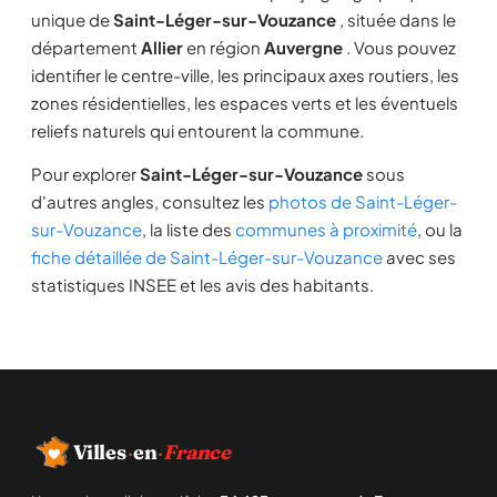
unique de
Saint-Léger-sur-Vouzance
, située dans le
département
Allier
en région
Auvergne
. Vous pouvez
identifier le centre-ville, les principaux axes routiers, les
zones résidentielles, les espaces verts et les éventuels
reliefs naturels qui entourent la commune.
Pour explorer
Saint-Léger-sur-Vouzance
sous
d'autres angles, consultez les
photos de Saint-Léger-
sur-Vouzance
, la liste des
communes à proximité
, ou la
fiche détaillée de Saint-Léger-sur-Vouzance
avec ses
statistiques INSEE et les avis des habitants.
Villes
·
en
·
France