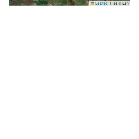
Leaflet
|
Tiles © Esri