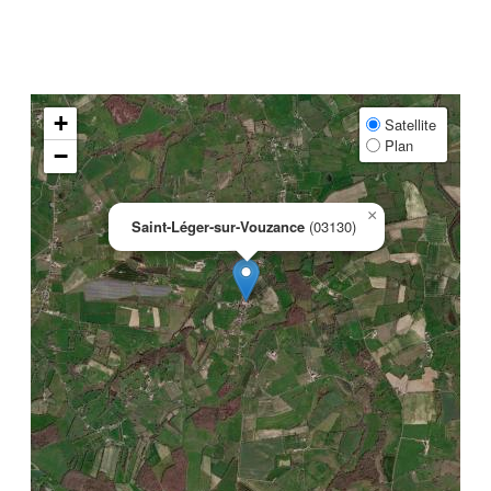
+
Satellite
Plan
−
×
Saint-Léger-sur-Vouzance
(03130)