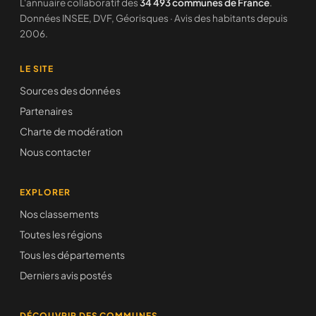
L'annuaire collaboratif des
34 493 communes de France
.
Données INSEE, DVF, Géorisques · Avis des habitants depuis
2006.
LE SITE
Sources des données
Partenaires
Charte de modération
Nous contacter
EXPLORER
Nos classements
Toutes les régions
Tous les départements
Derniers avis postés
DÉCOUVRIR DES COMMUNES